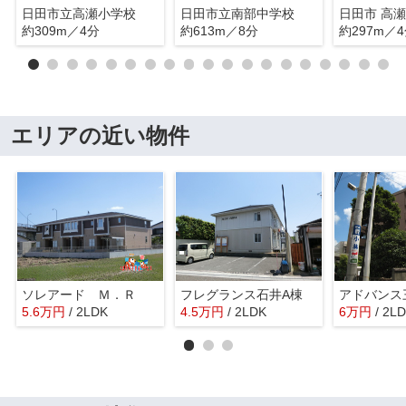
日田市立高瀬小学校
日田市立南部中学校
日田市 高
約309m／4分
約613m／8分
約297m／
エリアの近い物件
ソレアード Ｍ．Ｒ
フレグランス石井A棟
アドバンス
5.6
万
円
/ 2LDK
4.5
万
円
/ 2LDK
6
万
円
/ 2L