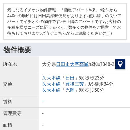
気になるイチオシ物件情報：「西邑アパートA棟」♪物件から
440mの場所には日田高瀬郵便局があります♪使い勝手の良いア
パートでイチオシの物件です♪最上階のアパートです♪お客様の
多種多様なニーズに応えるべく、数多くの物件をご用意してお
待ちしております♪どうぞこちらからご連絡ください(^_^)
物件概要
所在地
大分県
日田市
大字高瀬
誠和町348-2
久大本線
「
日田
」駅 徒歩23分
交通
久大本線
「
豊後三芳
」駅 徒歩34分
久大本線
「
光岡
」駅 徒歩50分
賃料
-
管理費等
-
面積
-