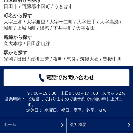
市区町村から探す
日田市
/
阿蘇郡小国町
/
うきは市
町名から探す
大字三和
/
大字渡里
/
大字十二町
/
大字庄手
/
大字高瀬
/
城町
/
上城内町
/
淡窓
/
下井手町
/
大字友田
路線から探す
久大本線
/
日田彦山線
駅から探す
光岡
/
日田
/
豊後三芳
/
夜明
/
恵良
/
筑後大石
/
豊後中川
電話でお問い合わせ
9：00～19：00 土日9：00～17：00 スタッフ2名
営業時間：
で運営しておりますので要予約でお願い申し上げま
す。
定休日：
水曜日、祝日、夏季、冬季、ＧＷ
ホーム
会社概要