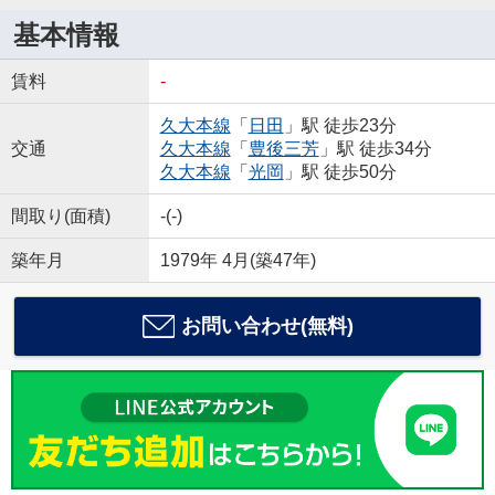
基本情報
賃料
-
久大本線
「
日田
」駅 徒歩23分
交通
久大本線
「
豊後三芳
」駅 徒歩34分
久大本線
「
光岡
」駅 徒歩50分
間取り(面積)
-(-)
築年月
1979年 4月(築47年)
お問い合わせ(無料)