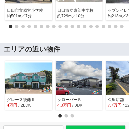
日田市立咸宜小学校
日田市立東部中学校
約501m／7分
約729m／10分
約218m／
エリアの近い物件
グレース後藤Ⅱ
クローバーＢ
久里店舗
4
万
円
/ 2LDK
4.3
万
円
/ 3DK
7.7
万
円
/ 1