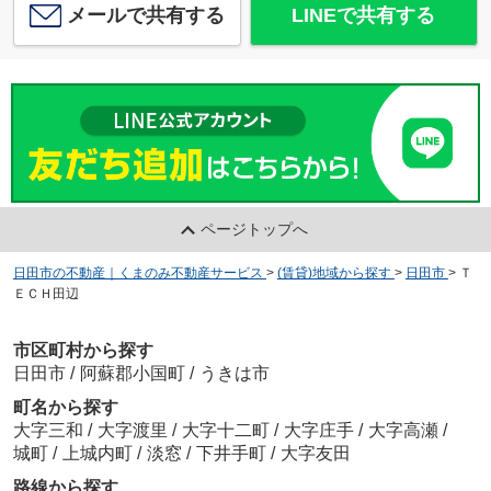
メールで共有する
LINEで共有する
ページトップへ
日田市の不動産｜くまのみ不動産サービス
>
(賃貸)地域から探す
>
日田市
>
Ｔ
ＥＣＨ田辺
市区町村から探す
日田市
/
阿蘇郡小国町
/
うきは市
町名から探す
大字三和
/
大字渡里
/
大字十二町
/
大字庄手
/
大字高瀬
/
城町
/
上城内町
/
淡窓
/
下井手町
/
大字友田
路線から探す