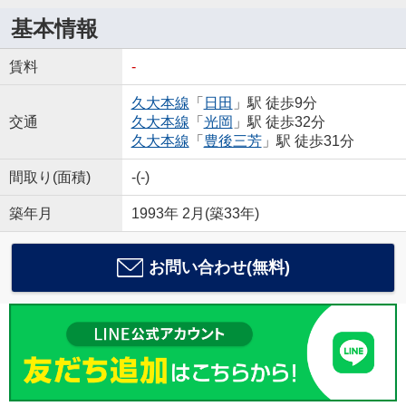
基本情報
賃料
-
久大本線
「
日田
」駅 徒歩9分
交通
久大本線
「
光岡
」駅 徒歩32分
久大本線
「
豊後三芳
」駅 徒歩31分
間取り(面積)
-(-)
築年月
1993年 2月(築33年)
お問い合わせ(無料)