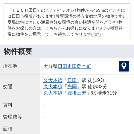
「ＴＥＣＨ田辺」のここがイチオシ♪物件から459mのところに
は日田市役所があります♪教育環境の整う文教地区の物件です♪
夏場は特に涼しい通風良好な環境の良い快適空間をどうぞ♪物
件をお探しの方は、こちらからお探しになりませんか♪種類豊
富に物件をご用意して、お待ちしております(^o^)
物件概要
所在地
大分県
日田市
田島本町
久大本線
「
日田
」駅 徒歩9分
交通
久大本線
「
光岡
」駅 徒歩32分
久大本線
「
豊後三芳
」駅 徒歩31分
賃料
-
管理費等
-
面積
-