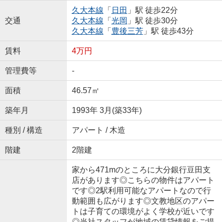
久大本線
「
日田
」駅 徒歩22分
交通
久大本線
「
光岡
」駅 徒歩30分
久大本線
「
豊後三芳
」駅 徒歩43分
賃料
4万円
管理費等
-
面積
46.57㎡
築年月
1993年 3月(築33年)
種別 / 構造
アパート / 木造
階建
2階建
家から471mのところに大分銀行豆田支
店があります◎こちらの物件はアパート
です◎2駅利用可能なアパートなので行
動範囲も広がります◎文教地区のアパー
トは子育ての環境がよく学校が近いです
◎当社スタッフが地域の賃貸情報をご提