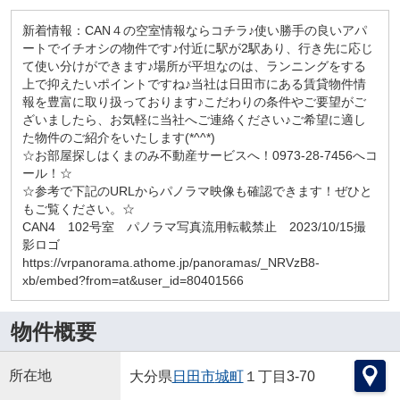
新着情報：CAN４の空室情報ならコチラ♪使い勝手の良いアパ
ートでイチオシの物件です♪付近に駅が2駅あり、行き先に応じ
て使い分けができます♪場所が平坦なのは、ランニングをする
上で抑えたいポイントですね♪当社は日田市にある賃貸物件情
報を豊富に取り扱っております♪こだわりの条件やご要望がご
ざいましたら、お気軽に当社へご連絡ください♪ご希望に適し
た物件のご紹介をいたします(*^^*)
☆お部屋探しはくまのみ不動産サービスへ！0973-28-7456へコ
ール！☆
☆参考で下記のURLからパノラマ映像も確認できます！ぜひと
もご覧ください。☆
CAN4 102号室 パノラマ写真流用転載禁止 2023/10/15撮
影ロゴ
https://vrpanorama.athome.jp/panoramas/_NRVzB8-
xb/embed?from=at&user_id=80401566
物件概要
所在地
大分県
日田市
城町
１丁目3-70