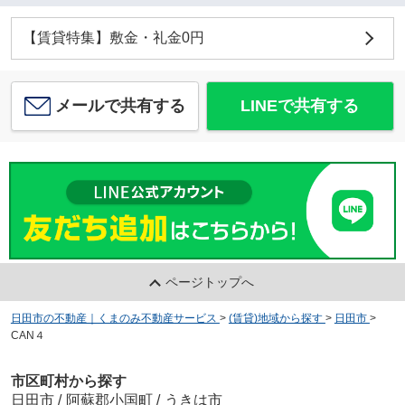
【賃貸特集】敷金・礼金0円
メールで共有する
LINEで共有する
ページトップへ
日田市の不動産｜くまのみ不動産サービス
>
(賃貸)地域から探す
>
日田市
>
CAN４
市区町村から探す
日田市
/
阿蘇郡小国町
/
うきは市