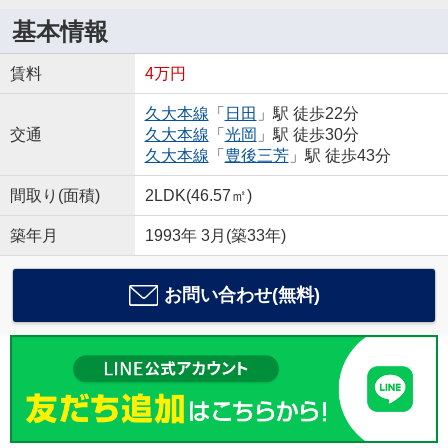
基本情報
賃料
4万円
久大本線
「
日田
」駅 徒歩22分
交通
久大本線
「
光岡
」駅 徒歩30分
久大本線
「
豊後三芳
」駅 徒歩43分
間取り(面積)
2LDK(46.57㎡)
築年月
1993年 3月(築33年)
お問い合わせ(無料)