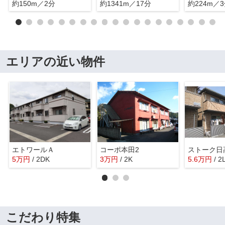
約150m／2分
約1341m／17分
約224m／
エリアの近い物件
エトワールＡ
コーポ本田2
ストーク日
5
万
円
/ 2DK
3
万
円
/ 2K
5.6
万
円
/ 2
こだわり特集