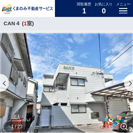
閲覧履歴
お気に入り
メニュー
1
0
CAN４ (
1
室)
1 / 23