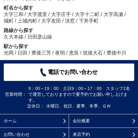
町名から探す
大字三和
/
大字渡里
/
大字庄手
/
大字十二町
/
大字高瀬
/
城町
/
上城内町
/
大字友田
/
淡窓
/
下井手町
路線から探す
久大本線
/
日田彦山線
駅から探す
光岡
/
日田
/
豊後三芳
/
夜明
/
恵良
/
筑後大石
/
豊後中川
電話でお問い合わせ
9：00～19：00 土日9：00～17：00 スタッフ2名
営業時間：
で運営しておりますので要予約でお願い申し上げま
す。
定休日：
水曜日、祝日、夏季、冬季、ＧＷ
ホーム
会社概要
お問い合わせ
来店予約