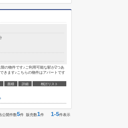
分
上階の物件です♪ご利用可能な駅が2つあ
できます♪こちらの物件はアパートです
面積
詳細
検討リスト
ら
5
1
1-5
当公開件数
件 販売数
件
件表示