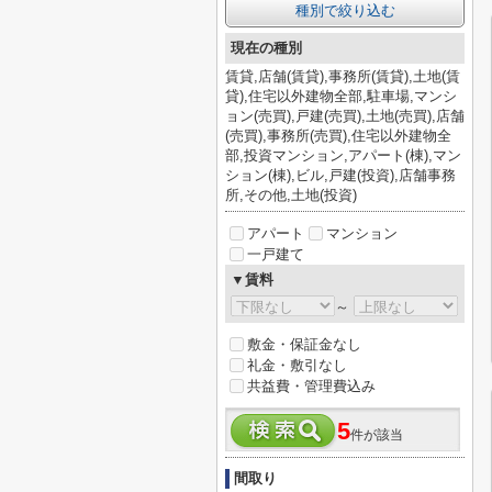
種別で絞り込む
現在の種別
賃貸,店舗(賃貸),事務所(賃貸),土地(賃
貸),住宅以外建物全部,駐車場,マンシ
ョン(売買),戸建(売買),土地(売買),店舗
(売買),事務所(売買),住宅以外建物全
部,投資マンション,アパート(棟),マン
ション(棟),ビル,戸建(投資),店舗事務
所,その他,土地(投資)
アパート
マンション
一戸建て
▼賃料
～
敷金・保証金なし
礼金・敷引なし
共益費・管理費込み
5
件が該当
間取り