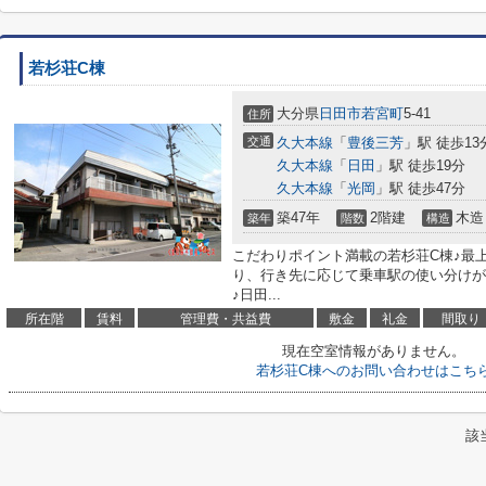
若杉荘C棟
大分県
日田市
若宮町
5-41
住所
交通
久大本線
「
豊後三芳
」駅 徒歩13
久大本線
「
日田
」駅 徒歩19分
久大本線
「
光岡
」駅 徒歩47分
築47年
2階建
木造
築年
階数
構造
こだわりポイント満載の若杉荘C棟♪最
り、行き先に応じて乗車駅の使い分けが
♪日田...
所在階
賃料
管理費・共益費
敷金
礼金
間取り
現在空室情報がありません。
若杉荘C棟へのお問い合わせはこち
該