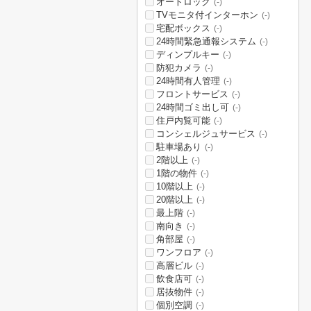
オートロック
(-)
TVモニタ付インターホン
(-)
宅配ボックス
(-)
24時間緊急通報システム
(-)
ディンプルキー
(-)
防犯カメラ
(-)
24時間有人管理
(-)
フロントサービス
(-)
24時間ゴミ出し可
(-)
住戸内覧可能
(-)
コンシェルジュサービス
(-)
駐車場あり
(-)
2階以上
(-)
1階の物件
(-)
10階以上
(-)
20階以上
(-)
最上階
(-)
南向き
(-)
角部屋
(-)
ワンフロア
(-)
高層ビル
(-)
飲食店可
(-)
居抜物件
(-)
個別空調
(-)