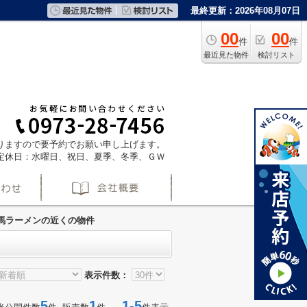
最終更新：2026年08月07日
00
00
件
件
最近見た物件
検討リスト
ておりますので要予約でお願い申し上げます。
定休日：水曜日、祝日、夏季、冬季、ＧＷ
馬ラーメンの近くの物件
表示件数：
5
1
1-5