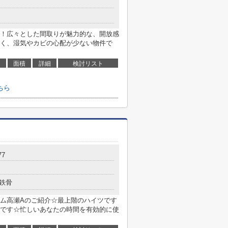
！広々とした間取りが魅力的な、開放感
く、湿気やカビの心配が少ない物件で
面積
詳細
検討リスト
ちら
7
鉄骨
ム高瀬Aのご紹介☆最上階のハイツです
です☆忙しいあなたの時間を有効的に使