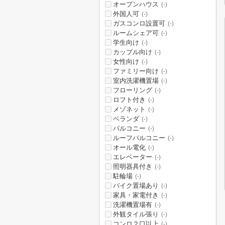
オープンハウス
(-)
外国人可
(-)
ガスコンロ設置可
(-)
ルームシェア可
(-)
学生向け
(-)
カップル向け
(-)
女性向け
(-)
ファミリー向け
(-)
室内洗濯機置場
(-)
フローリング
(-)
ロフト付き
(-)
メゾネット
(-)
ベランダ
(-)
バルコニー
(-)
ルーフバルコニー
(-)
オール電化
(-)
エレベーター
(-)
照明器具付き
(-)
駐輪場
(-)
バイク置場あり
(-)
家具・家電付き
(-)
洗濯機置場有
(-)
外観タイル張り
(-)
コンロ２口以上
(-)