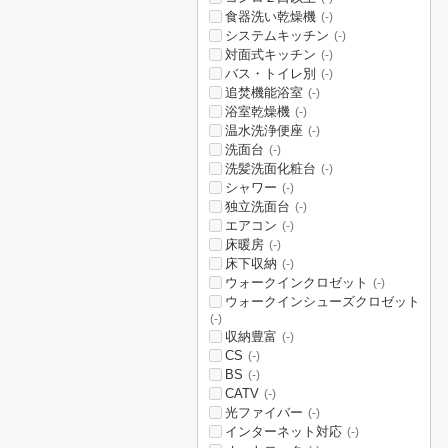
食器洗い乾燥機
(-)
システムキッチン
(-)
対面式キッチン
(-)
バス・トイレ別
(-)
追焚機能浴室
(-)
浴室乾燥機
(-)
温水洗浄便座
(-)
洗面台
(-)
洗髪洗面化粧台
(-)
シャワー
(-)
独立洗面台
(-)
エアコン
(-)
床暖房
(-)
床下収納
(-)
ウォークインクロゼット
(-)
ウォークインシューズクロゼット
(-)
収納豊富
(-)
CS
(-)
BS
(-)
CATV
(-)
光ファイバー
(-)
インターネット対応
(-)