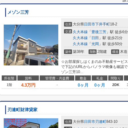
該
メゾン三芳
大分県
日田市
下井手町
18-2
住所
交通
久大本線
「
豊後三芳
」駅 徒歩6分
久大本線
「
日田
」駅 徒歩21分
久大本線
「
光岡
」駅 徒歩50分
築38年
2階建
木造
築年
階数
構造
☆お部屋探しはくまのみ不動産サービスへ！0
で下記のURLからパノラマ映像も確認
ゾン三芳10...
所在階
賃料
管理費・共益費
敷金
礼金
間取り
4.3
万円
0ヶ月
0ヶ月
1階
-
2DK
刃連町財津貸家
大分県
日田市
刃連町
843-10
住所