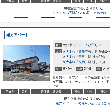
所在階
賃料
管理費・共益費
敷金
礼金
間取り
現在空室情報がありません。
シュトルム高瀬Aへのお問い合わせはこ
緒方アパート
大分県
日田市
三芳小渕町
88
住所
交通
久大本線
「
豊後三芳
」駅 徒歩8分
久大本線
「
日田
」駅 徒歩22分
久大本線
「
光岡
」駅 徒歩50分
築47年
2階建
木造
築年
階数
構造
新着情報：緒方アパートの空室情報なら
が平坦なのは、ランニングをする上で抑
です♪...
所在階
賃料
管理費・共益費
敷金
礼金
間取り
現在空室情報がありません。
緒方アパートへのお問い合わせはこち