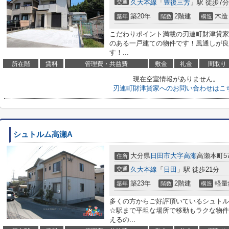
交通
久大本線
「
豊後三芳
」駅 徒歩7分
築20年
2階建
木造
築年
階数
構造
こだわりポイント満載の刃連町財津貸家
のある一戸建ての物件です！風通しが良
す！...
所在階
賃料
管理費・共益費
敷金
礼金
間取り
現在空室情報がありません。
刃連町財津貸家へのお問い合わせはこ
シュトルム高瀬A
大分県
日田市
大字高瀬
高瀬本町57
住所
交通
久大本線
「
日田
」駅 徒歩21分
築23年
2階建
軽量
築年
階数
構造
多くの方からご好評頂いているシュトル
☆駅まで平坦な場所で移動もラクな物件
えるの...