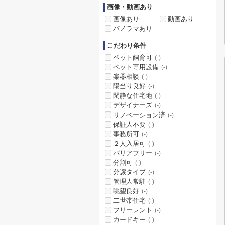
画像・動画あり
画像あり
動画あり
パノラマあり
こだわり条件
ペット飼育可
(-)
ペット専用設備
(-)
楽器相談
(-)
陽当り良好
(-)
閑静な住宅地
(-)
デザイナーズ
(-)
リノベーション済
(-)
保証人不要
(-)
事務所可
(-)
２人入居可
(-)
バリアフリー
(-)
分割可
(-)
分譲タイプ
(-)
管理人常駐
(-)
眺望良好
(-)
二世帯住宅
(-)
フリーレント
(-)
カードキー
(-)