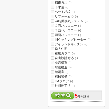
都市ガス
(-)
下水道
(-)
ペット相談
(-)
リフォーム済
(-)
24時間換気システム
(-)
２面バルコニー
(-)
３面バルコニー
(-)
両面バルコニー
(-)
IHクッキングヒーター
(-)
アイランドキッチン
(-)
輸入住宅
(-)
複層ガラス
(-)
自由設計対応
(-)
免震構造
(-)
耐震構造
(-)
給湯室
(-)
機械警備
(-)
OAフロア
(-)
外断熱工法
(-)
5
件が該当