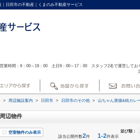
覧｜日田市の不動産｜くまのみ不動産サービス
営業時間：9：00～19：00 土日9：00～17：00 スタッフ2名で運営し
ス
>
周辺施設案内
>
日田市
>
日田市のその他
>
山ちゃん唐揚&純カレ
店周辺物件
並び順：
空室物件のみ表示
2
1-2
該当公開件数
件
件表示