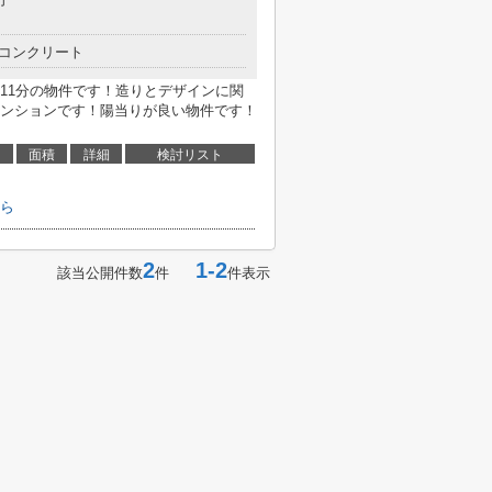
コンクリート
11分の物件です！造りとデザインに関
ンションです！陽当りが良い物件です！
面積
詳細
検討リスト
ら
2
1-2
該当公開件数
件
件表示