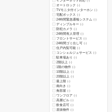
インターネット対応
(-)
オートロック
(-)
TVモニタ付インターホン
(-)
宅配ボックス
(-)
24時間緊急通報システム
(-)
ディンプルキー
(-)
防犯カメラ
(-)
24時間有人管理
(-)
フロントサービス
(-)
24時間ゴミ出し可
(-)
住戸内覧可能
(-)
コンシェルジュサービス
(-)
駐車場あり
(-)
2階以上
(-)
1階の物件
(-)
10階以上
(-)
20階以上
(-)
最上階
(-)
南向き
(-)
角部屋
(-)
ワンフロア
(-)
高層ビル
(-)
飲食店可
(-)
居抜物件
(-)