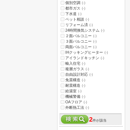
個別空調
(-)
都市ガス
(-)
下水道
(-)
ペット相談
(-)
リフォーム済
(-)
24時間換気システム
(-)
２面バルコニー
(-)
３面バルコニー
(-)
両面バルコニー
(-)
IHクッキングヒーター
(-)
アイランドキッチン
(-)
輸入住宅
(-)
複層ガラス
(-)
自由設計対応
(-)
免震構造
(-)
耐震構造
(-)
給湯室
(-)
機械警備
(-)
OAフロア
(-)
外断熱工法
(-)
2
件が該当