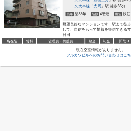
久大本線
「
光岡
」駅 徒歩35分
築38年
4階建
鉄筋
築年
階数
構造
眺望良好なマンションです！駅まで徒歩
して、自信をもって情報を提供できるマ
日田...
所在階
賃料
管理費・共益費
敷金
礼金
間取り
現在空室情報がありません。
フルカワビルへのお問い合わせはこち