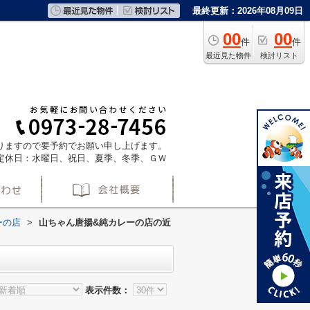
最終更新：2026年08月09日
00
00
件
件
最近見た物件
検討リスト
ておりますので要予約でお願い申し上げます。
定休日：水曜日、祝日、夏季、冬季、ＧＷ
ーの店
>
山ちゃん唐揚&純カレーの店の近
表示件数：