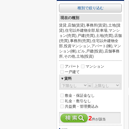
種別で絞り込む
現在の種別
賃貸,店舗(賃貸),事務所(賃貸),土地(賃
貸),住宅以外建物全部,駐車場,マンシ
ョン(売買),戸建(売買),土地(売買),店舗
(売買),事務所(売買),住宅以外建物全
部,投資マンション,アパート(棟),マン
ション(棟),ビル,戸建(投資),店舗事務
所,その他,土地(投資)
アパート
マンション
一戸建て
▼賃料
～
敷金・保証金なし
礼金・敷引なし
共益費・管理費込み
2
件が該当