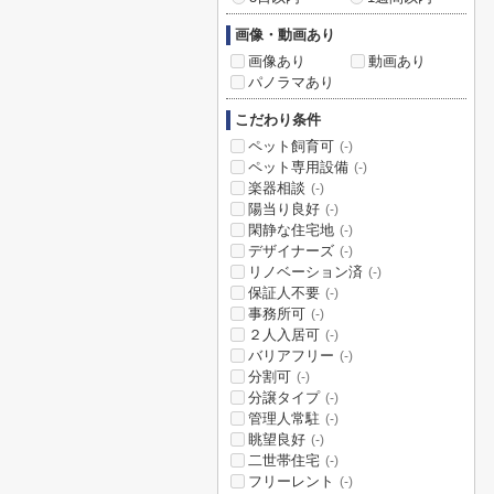
画像・動画あり
画像あり
動画あり
パノラマあり
こだわり条件
ペット飼育可
(-)
ペット専用設備
(-)
楽器相談
(-)
陽当り良好
(-)
閑静な住宅地
(-)
デザイナーズ
(-)
リノベーション済
(-)
保証人不要
(-)
事務所可
(-)
２人入居可
(-)
バリアフリー
(-)
分割可
(-)
分譲タイプ
(-)
管理人常駐
(-)
眺望良好
(-)
二世帯住宅
(-)
フリーレント
(-)