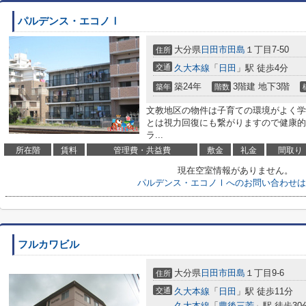
パルデンス・エコノⅠ
大分県
日田市
田島
１丁目7-50
住所
交通
久大本線
「
日田
」駅 徒歩4分
築24年
3階建 地下3階
築年
階数
文教地区の物件は子育ての環境がよく学
とは視力回復にも繋がりますので健康的
ラ...
所在階
賃料
管理費・共益費
敷金
礼金
間取り
現在空室情報がありません。
パルデンス・エコノⅠへのお問い合わせは
フルカワビル
大分県
日田市
田島
１丁目9-6
住所
交通
久大本線
「
日田
」駅 徒歩11分
久大本線
「
豊後三芳
」駅 徒歩30