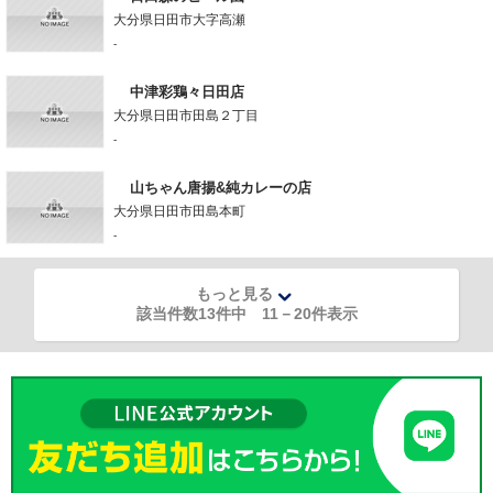
大分県日田市大字高瀬
-
中津彩鶏々日田店
大分県日田市田島２丁目
-
山ちゃん唐揚&純カレーの店
大分県日田市田島本町
-
もっと見る
該当件数13件中
11
－
20
件表示