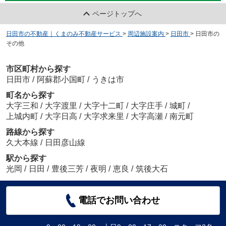
ページトップへ
日田市の不動産｜くまのみ不動産サービス
>
周辺施設案内
>
日田市
>
日田市の
その他
市区町村から探す
日田市
/
阿蘇郡小国町
/
うきは市
町名から探す
大字三和
/
大字渡里
/
大字十二町
/
大字庄手
/
城町
/
上城内町
/
大字日高
/
大字求来里
/
大字高瀬
/
南元町
路線から探す
久大本線
/
日田彦山線
駅から探す
光岡
/
日田
/
豊後三芳
/
夜明
/
恵良
/
筑後大石
電話でお問い合わせ