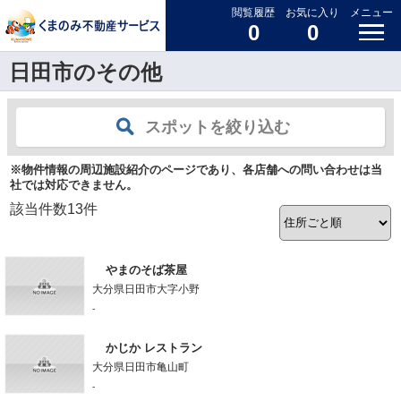
閲覧履歴
お気に入り
メニュー
0
0
日田市のその他
スポットを絞り込む
※物件情報の周辺施設紹介のページであり、各店舗への問い合わせは当
社では対応できません。
該当件数
13
件
やまのそば茶屋
大分県日田市大字小野
-
かじか レストラン
大分県日田市亀山町
-