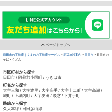
ページトップへ
日田市の不動産｜くまのみ不動産サービス
>
周辺施設案内
>
日田市
>
日田市の
そば・うどん
市区町村から探す
日田市
/
阿蘇郡小国町
/
うきは市
町名から探す
大字三和
/
大字渡里
/
大字庄手
/
大字十二町
/
大字高瀬
/
城町
/
上城内町
/
大字友田
/
淡窓
/
下井手町
路線から探す
久大本線
/
日田彦山線