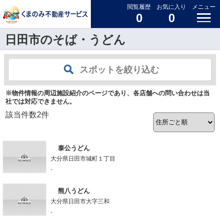
閲覧履歴
お気に入り
メニュー
0
0
日田市のそば・うどん
スポットを絞り込む
※物件情報の周辺施設紹介のページであり、各店舗への問い合わせは当
社では対応できません。
該当件数
2
件
泰公うどん
大分県日田市城町１丁目
-
熊八うどん
大分県日田市大字三和
-