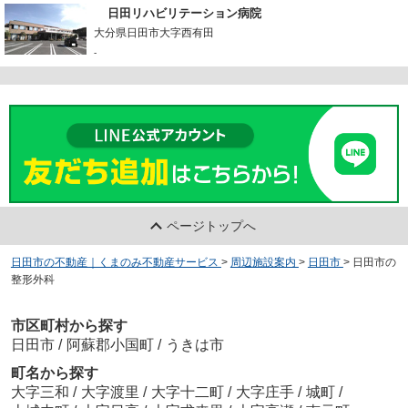
日田リハビリテーション病院
大分県日田市大字西有田
-
ページトップへ
日田市の不動産｜くまのみ不動産サービス
>
周辺施設案内
>
日田市
>
日田市の
整形外科
市区町村から探す
日田市
/
阿蘇郡小国町
/
うきは市
町名から探す
大字三和
/
大字渡里
/
大字十二町
/
大字庄手
/
城町
/