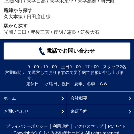
上城内町
/
大字日高
/
大字求来里
/
大字高瀬
/
南元町
路線から探す
久大本線
/
日田彦山線
駅から探す
光岡
/
日田
/
豊後三芳
/
夜明
/
恵良
/
筑後大石
電話でお問い合わせ
9：00～19：00 土日9：00～17：00 スタッフ2名
営業時間：
で運営しておりますので要予約でお願い申し上げま
す。
定休日：
水曜日、祝日、夏季、冬季、ＧＷ
ホーム
会社概要
お問い合わせ
来店予約
プライバシーポリシー
利用規約
アクセスマップ
PCサイト
Copyright(c) くまのみ不動産サービス All rights reserved.