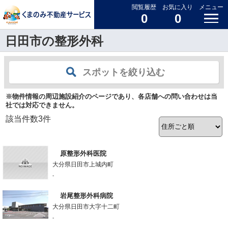
閲覧履歴
お気に入り
メニュー
0
0
日田市の整形外科
スポットを絞り込む
※物件情報の周辺施設紹介のページであり、各店舗への問い合わせは当
社では対応できません。
該当件数
3
件
原整形外科医院
大分県日田市上城内町
-
岩尾整形外科病院
大分県日田市大字十二町
-