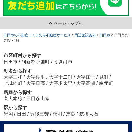
ページトップへ
日田市の不動産｜くまのみ不動産サービス
>
周辺施設案内
>
日田市
>
日田市の
寺院・神社
市区町村から探す
日田市
/
阿蘇郡小国町
/
うきは市
町名から探す
大字三和
/
大字渡里
/
大字十二町
/
大字庄手
/
城町
/
上城内町
/
大字日高
/
大字求来里
/
大字高瀬
/
南元町
路線から探す
久大本線
/
日田彦山線
駅から探す
光岡
/
日田
/
豊後三芳
/
夜明
/
恵良
/
筑後大石