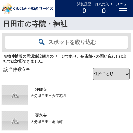
閲覧履歴
お気に入り
メニュー
0
0
日田市の寺院・神社
スポットを絞り込む
※物件情報の周辺施設紹介のページであり、各店舗への問い合わせは当
社では対応できません。
該当件数
6
件
浄應寺
大分県日田市大字花月
-
専念寺
大分県日田市亀山町
-