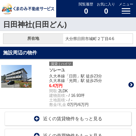
閲覧履歴
お気に入り
メニュー
0
0
日田神社(日田どん)
所在地
大分県日田市城町２丁目4-6
施設周辺の物件
賃貸｜ハイツ
ソレーユ
久大本線「日田」駅 徒歩23分
久大本線「光岡」駅 徒歩25分
6.4万円
間取:
2LDK
建物面積:
- / 16.93坪
土地面積:
- / -
敷金/礼金:
0万円/6万円
近くの賃貸物件をもっと見る
近くの売買物件をもっと見る