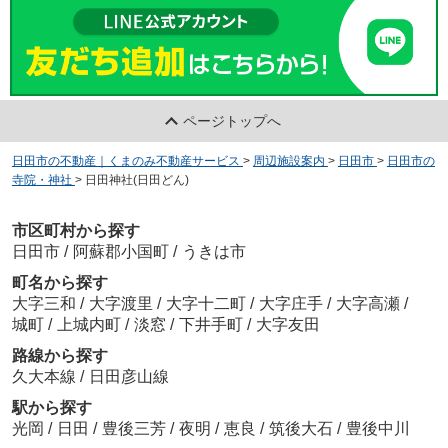
ページトップへ
日田市の不動産｜くまのみ不動産サービス
>
周辺施設案内
>
日田市
>
日田市の
寺院・神社
>
日田神社(日田どん)
市区町村から探す
日田市
/
阿蘇郡小国町
/
うきは市
町名から探す
大字三和
/
大字渡里
/
大字十二町
/
大字庄手
/
大字高瀬
/
城町
/
上城内町
/
淡窓
/
下井手町
/
大字友田
路線から探す
久大本線
/
日田彦山線
駅から探す
光岡
/
日田
/
豊後三芳
/
夜明
/
恵良
/
筑後大石
/
豊後中川