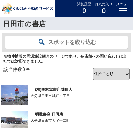
閲覧履歴
お気に入り
メニュー
0
0
日田市の書店
スポットを絞り込む
※物件情報の周辺施設紹介のページであり、各店舗への問い合わせは当
社では対応できません。
該当件数
3
件
(株)明林堂書店城町店
大分県日田市城町１丁目
-
明屋書店 日田店
大分県日田市大字十二町
-