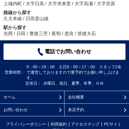
上城内町
/
大字日高
/
大字求来里
/
大字高瀬
/
大字宮原
路線から探す
久大本線
/
日田彦山線
駅から探す
光岡
/
日田
/
豊後三芳
/
夜明
/
恵良
/
筑後大石
電話でお問い合わせ
9：00～19：00 土日9：00～17：00 スタッフ2名
営業時間：
で運営しておりますので要予約でお願い申し上げま
す。
定休日：
水曜日、祝日、夏季、冬季、ＧＷ
ホーム
会社概要
お問い合わせ
来店予約
プライバシーポリシー
利用規約
アクセスマップ
PCサイト