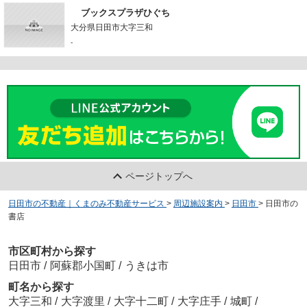
ブックスプラザひぐち
大分県日田市大字三和
-
ページトップへ
日田市の不動産｜くまのみ不動産サービス
>
周辺施設案内
>
日田市
>
日田市の
書店
市区町村から探す
日田市
/
阿蘇郡小国町
/
うきは市
町名から探す
大字三和
/
大字渡里
/
大字十二町
/
大字庄手
/
城町
/