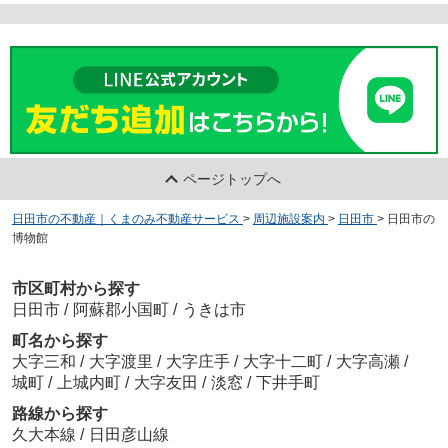
ページトップへ
日田市の不動産｜くまのみ不動産サービス
>
周辺施設案内
>
日田市
>
日田市の
博物館
市区町村から探す
日田市
/
阿蘇郡小国町
/
うきは市
町名から探す
大字三和
/
大字渡里
/
大字庄手
/
大字十二町
/
大字高瀬
/
城町
/
上城内町
/
大字友田
/
淡窓
/
下井手町
路線から探す
久大本線
/
日田彦山線