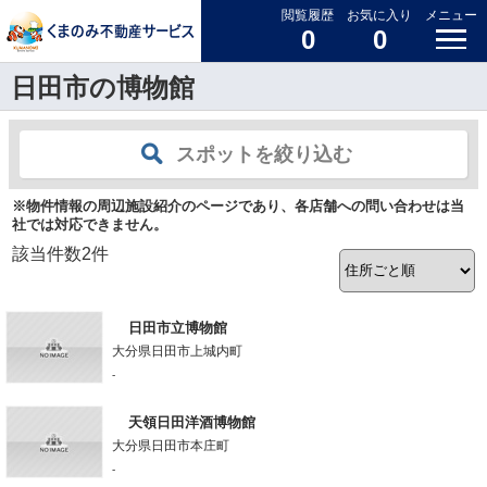
閲覧履歴
お気に入り
メニュー
0
0
日田市の博物館
スポットを絞り込む
※物件情報の周辺施設紹介のページであり、各店舗への問い合わせは当
社では対応できません。
該当件数
2
件
日田市立博物館
大分県日田市上城内町
-
天領日田洋酒博物館
大分県日田市本庄町
-