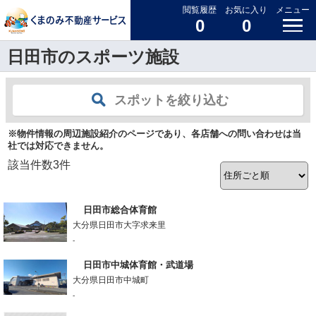
閲覧履歴
お気に入り
メニュー
0
0
日田市のスポーツ施設
スポットを絞り込む
※物件情報の周辺施設紹介のページであり、各店舗への問い合わせは当
社では対応できません。
該当件数
3
件
日田市総合体育館
大分県日田市大字求来里
-
日田市中城体育館・武道場
大分県日田市中城町
-