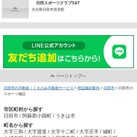
日田スポーツクラブS&T
大分県日田市若宮町
-
ページトップへ
日田市の不動産｜くまのみ不動産サービス
>
周辺施設案内
>
日田市
>
日田市の
スポーツ施設
市区町村から探す
日田市
/
阿蘇郡小国町
/
うきは市
町名から探す
大字三和
/
大字渡里
/
大字十二町
/
大字庄手
/
城町
/