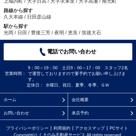
上城内町
/
大字日高
/
大字求来里
/
大字高瀬
/
南元町
路線から探す
久大本線
/
日田彦山線
駅から探す
光岡
/
日田
/
豊後三芳
/
夜明
/
恵良
/
筑後大石
電話でお問い合わせ
9：00～19：00 土日9：00～17：00 スタッフ2名
営業時間：
で運営しておりますので要予約でお願い申し上げま
す。
定休日：
水曜日、祝日、夏季、冬季、ＧＷ
ホーム
会社概要
お問い合わせ
来店予約
プライバシーポリシー
利用規約
アクセスマップ
PCサイト
Copyright(c) くまのみ不動産サービス All rights reserved.