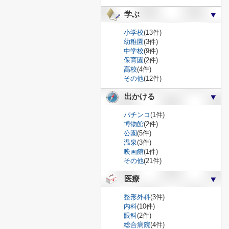
学ぶ
小学校
(13件)
幼稚園
(3件)
中学校
(9件)
保育園
(2件)
高校
(4件)
その他
(12件)
出かける
パチンコ
(1件)
博物館
(2件)
公園
(5件)
温泉
(3件)
映画館
(1件)
その他
(21件)
医療
整形外科
(3件)
内科
(10件)
眼科
(2件)
総合病院
(4件)