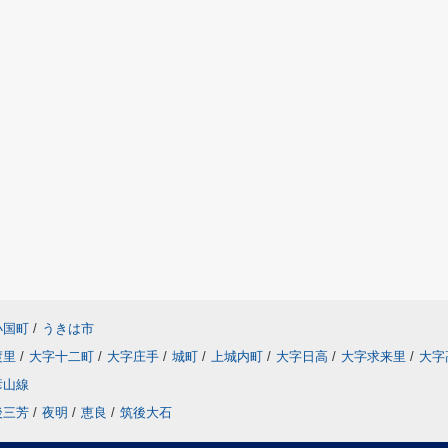
小国町
/
うきは市
渡里
/
大字十二町
/
大字庄手
/
城町
/
上城内町
/
大字日高
/
大字求来里
/
大字
彦山線
後三芳
/
夜明
/
恵良
/
筑後大石