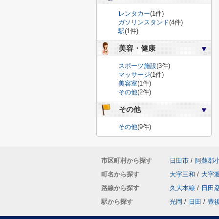
レンタカー
(1件)
ガソリンスタンド
(4件)
駅
(1件)
美容・健康
スポーツ施設
(3件)
マッサージ
(1件)
美容室
(1件)
その他
(2件)
その他
その他
(9件)
市区町村から探す
日田市
/
阿蘇郡
町名から探す
大字三和
/
大字
路線から探す
久大本線
/
日田
駅から探す
光岡
/
日田
/
豊