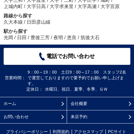
大字三和
/
大字渡里
/
大字十二町
/
大字庄手
/
城町
/
上城内町
/
大字日高
/
大字求来里
/
大字高瀬
/
大字宮原
路線から探す
久大本線
/
日田彦山線
駅から探す
光岡
/
日田
/
豊後三芳
/
夜明
/
恵良
/
筑後大石
電話でお問い合わせ
9：00～19：00 土日9：00～17：00 スタッフ2名
営業時間：
で運営しておりますので要予約でお願い申し上げま
す。
定休日：
水曜日、祝日、夏季、冬季、ＧＷ
ホーム
会社概要
お問い合わせ
来店予約
プライバシーポリシー
利用規約
アクセスマップ
PCサイト