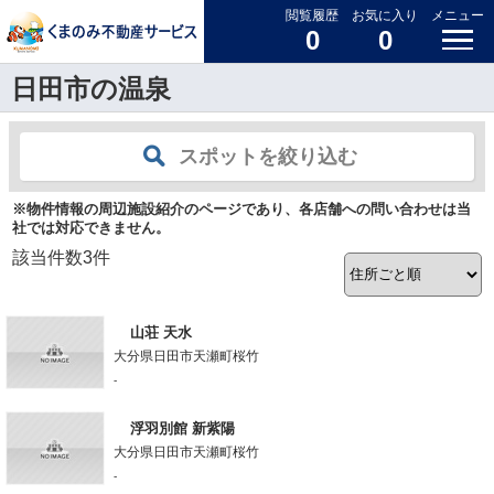
閲覧履歴
お気に入り
メニュー
0
0
日田市の温泉
スポットを絞り込む
※物件情報の周辺施設紹介のページであり、各店舗への問い合わせは当
社では対応できません。
該当件数
3
件
山荘 天水
大分県日田市天瀬町桜竹
-
浮羽別館 新紫陽
大分県日田市天瀬町桜竹
-