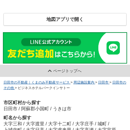
地図アプリで開く
ページトップへ
日田市の不動産｜くまのみ不動産サービス
>
周辺施設案内
>
日田市
>
日田市の
その他
>
ビジネスホテルパークインサトー
市区町村から探す
日田市
/
阿蘇郡小国町
/
うきは市
町名から探す
大字三和
/
大字渡里
/
大字十二町
/
大字庄手
/
城町
/
上城内町
/
大字日高
/
大字求来里
/
大字高瀬
/
大字宮原