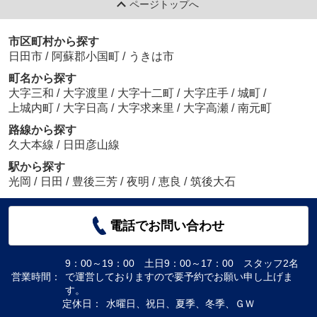
ページトップへ
市区町村から探す
日田市
/
阿蘇郡小国町
/
うきは市
町名から探す
大字三和
/
大字渡里
/
大字十二町
/
大字庄手
/
城町
/
上城内町
/
大字日高
/
大字求来里
/
大字高瀬
/
南元町
路線から探す
久大本線
/
日田彦山線
駅から探す
光岡
/
日田
/
豊後三芳
/
夜明
/
恵良
/
筑後大石
電話でお問い合わせ
9：00～19：00 土日9：00～17：00 スタッフ2名
営業時間：
で運営しておりますので要予約でお願い申し上げま
す。
定休日：
水曜日、祝日、夏季、冬季、ＧＷ