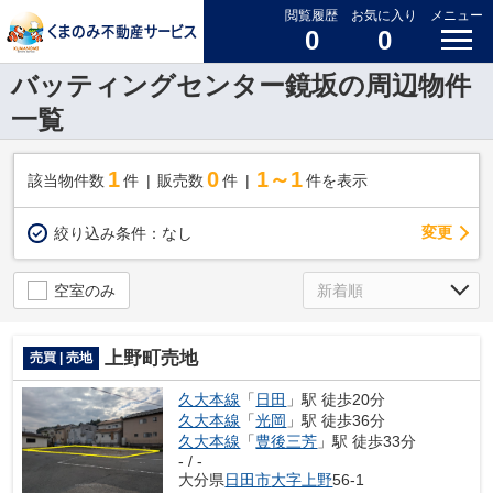
閲覧履歴
お気に入り
メニュー
0
0
バッティングセンター鏡坂の周辺物件
一覧
1
0
1～1
該当物件数
件
販売数
件
件を表示
変更
絞り込み条件：
なし
空室のみ
上野町売地
売買 | 売地
久大本線
「
日田
」駅 徒歩20分
久大本線
「
光岡
」駅 徒歩36分
久大本線
「
豊後三芳
」駅 徒歩33分
- / -
大分県
日田市
大字上野
56-1