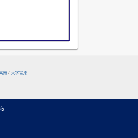
高瀬
/
大字宮原
ら