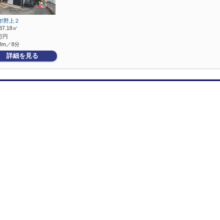
ポ野上２
37.18㎡
万円
8m／8分
詳細を見る