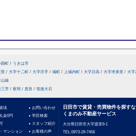
小国町
/
うきは市
渡里
/
大字十二町
/
大字庄手
/
城町
/
上城内町
/
大字日高
/
大字求来里
/
大字
彦山線
後三芳
/
夜明
/
恵良
/
筑後大石
日田市で賃貸・売買物件を探すな
築浅
お問い合わせ
くまのみ不動産サービス
礼金0円
学区検索
可
スタッフ紹介
大分県日田市大字渡里9-1
・マンション
お客様の声
TEL:0973-28-7456