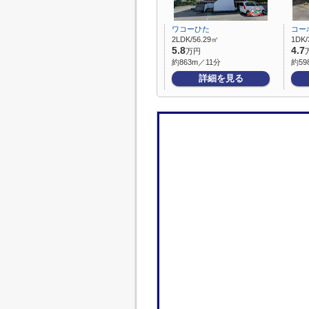
ワコーひた
コー
2LDK/56.29㎡
1DK/
5.8
4.7
万円
約863m／11分
約59
詳細を見る