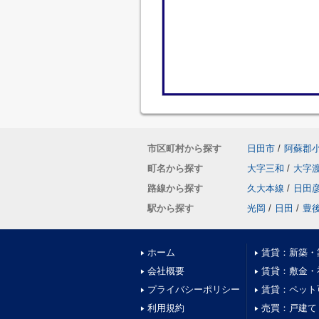
市区町村から探す
日田市
/
阿蘇郡
町名から探す
大字三和
/
大字
路線から探す
久大本線
/
日田
駅から探す
光岡
/
日田
/
豊
ホーム
賃貸：新築・
会社概要
賃貸：敷金・
プライバシーポリシー
賃貸：ペット
利用規約
売買：戸建て