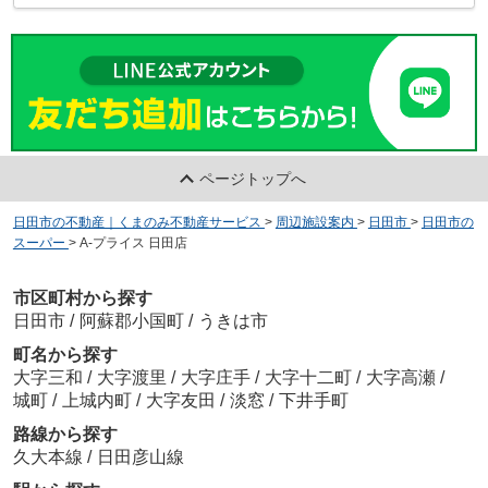
ページトップへ
日田市の不動産｜くまのみ不動産サービス
>
周辺施設案内
>
日田市
>
日田市の
スーパー
>
A-プライス 日田店
市区町村から探す
日田市
/
阿蘇郡小国町
/
うきは市
町名から探す
大字三和
/
大字渡里
/
大字庄手
/
大字十二町
/
大字高瀬
/
城町
/
上城内町
/
大字友田
/
淡窓
/
下井手町
路線から探す
久大本線
/
日田彦山線