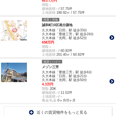
623.7万円
間取:
-
建物面積:
- / 57.75坪
土地面積:
190.92㎡ / 57.75坪
売買｜売地
誠和町10区画分譲地
久大本線「日田」駅 徒歩33分
久大本線「豊後三芳」駅 徒歩24分
久大本線「光岡」駅 徒歩52分
658万円
間取:
-
建物面積:
- / 60.92坪
土地面積:
201.40㎡ / 60.92坪
賃貸｜ハイツ
メゾン三芳
久大本線「豊後三芳」駅 徒歩6分
久大本線「日田」駅 徒歩21分
久大本線「光岡」駅 徒歩50分
4.3万円
間取:
2DK
建物面積:
- / 11.52坪
土地面積:
- / -
敷金/礼金:
0ヶ月/0ヶ月
近くの賃貸物件をもっと見る