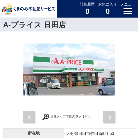
閲覧履歴
お気に入り
メニュー
0
0
A-プライス 日田店
前
次
画像タップで拡大表示【
1
/1】
所在地
大分県日田市竹田新町1-50