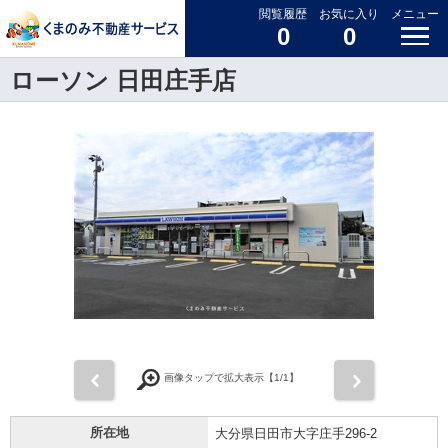
閲覧履歴
お気に入り
メニュー
0
0
ローソン 日田庄手店
前
次
画像タップで拡大表示【
1
/1】
所在地
大分県日田市大字庄手296-2