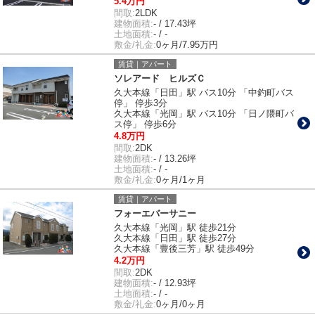
5.4万円
間取:
2LDK
建物面積:
- / 17.43坪
土地面積:
- / -
敷金/礼金:
0ヶ月/7.95万円
賃貸｜アパート
ソレアード ヒルズＣ
久大本線「日田」駅 バス10分 「中釣町バス
停」 停歩3分
久大本線「光岡」駅 バス10分 「日ノ隈町バ
ス停」 停歩6分
4.8万円
間取:
2DK
建物面積:
- / 13.26坪
土地面積:
- / -
敷金/礼金:
0ヶ月/1ヶ月
賃貸｜アパート
フォーエバーサニー
久大本線「光岡」駅 徒歩21分
久大本線「日田」駅 徒歩27分
久大本線「豊後三芳」駅 徒歩49分
4.2万円
間取:
2DK
建物面積:
- / 12.93坪
土地面積:
- / -
敷金/礼金:
0ヶ月/0ヶ月