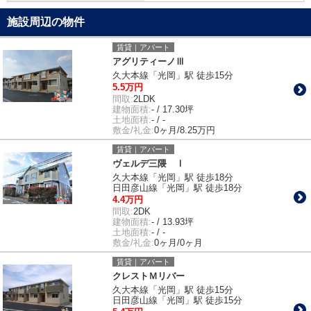
施設周辺の物件
賃貸｜アパート
アグリティーノⅢ
久大本線「光岡」駅 徒歩15分
5.5万円
間取:
2LDK
建物面積:
- / 17.30坪
土地面積:
- / -
敷金/礼金:
0ヶ月/8.25万円
賃貸｜アパート
ヴェルデ三隈 Ⅰ
久大本線「光岡」駅 徒歩18分
日田彦山線「光岡」駅 徒歩18分
4.4万円
間取:
2DK
建物面積:
- / 13.93坪
土地面積:
- / -
敷金/礼金:
0ヶ月/0ヶ月
賃貸｜アパート
クレストＭリバー
久大本線「光岡」駅 徒歩15分
日田彦山線「光岡」駅 徒歩15分