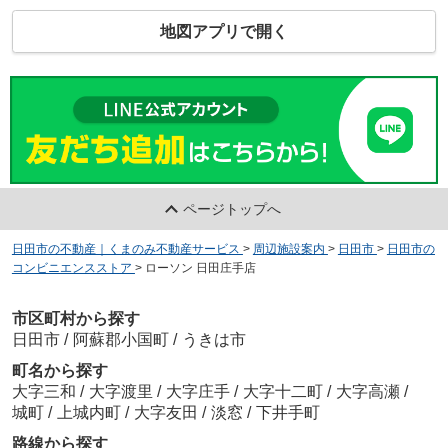
地図アプリで開く
ページトップへ
日田市の不動産｜くまのみ不動産サービス
>
周辺施設案内
>
日田市
>
日田市の
コンビニエンスストア
>
ローソン 日田庄手店
市区町村から探す
日田市
/
阿蘇郡小国町
/
うきは市
町名から探す
大字三和
/
大字渡里
/
大字庄手
/
大字十二町
/
大字高瀬
/
城町
/
上城内町
/
大字友田
/
淡窓
/
下井手町
路線から探す