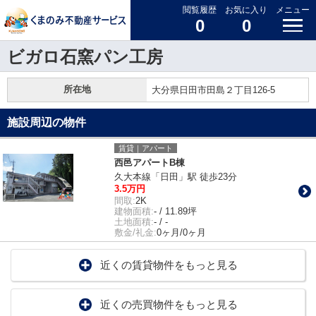
閲覧履歴
お気に入り
メニュー
0
0
ビガロ石窯パン工房
所在地
大分県日田市田島２丁目126-5
施設周辺の物件
賃貸｜アパート
西邑アパートB棟
久大本線「日田」駅 徒歩23分
3.5万円
間取:
2K
建物面積:
- / 11.89坪
土地面積:
- / -
敷金/礼金:
0ヶ月/0ヶ月
近くの賃貸物件をもっと見る
近くの売買物件をもっと見る