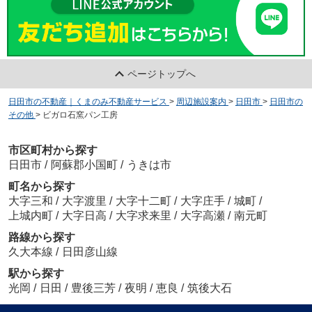
ページトップへ
日田市の不動産｜くまのみ不動産サービス
>
周辺施設案内
>
日田市
>
日田市の
その他
>
ビガロ石窯パン工房
市区町村から探す
日田市
/
阿蘇郡小国町
/
うきは市
町名から探す
大字三和
/
大字渡里
/
大字十二町
/
大字庄手
/
城町
/
上城内町
/
大字日高
/
大字求来里
/
大字高瀬
/
南元町
路線から探す
久大本線
/
日田彦山線
駅から探す
光岡
/
日田
/
豊後三芳
/
夜明
/
恵良
/
筑後大石