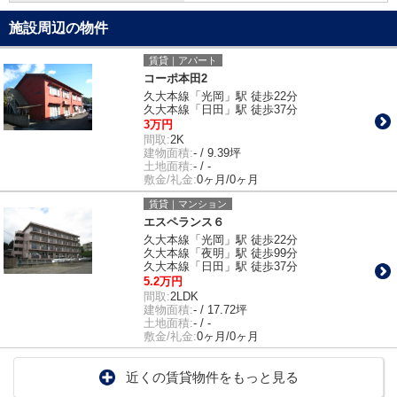
施設周辺の物件
賃貸｜アパート
コーポ本田2
久大本線「光岡」駅 徒歩22分
久大本線「日田」駅 徒歩37分
3万円
間取:
2K
建物面積:
- / 9.39坪
土地面積:
- / -
敷金/礼金:
0ヶ月/0ヶ月
賃貸｜マンション
エスペランス６
久大本線「光岡」駅 徒歩22分
久大本線「夜明」駅 徒歩99分
久大本線「日田」駅 徒歩37分
5.2万円
間取:
2LDK
建物面積:
- / 17.72坪
土地面積:
- / -
敷金/礼金:
0ヶ月/0ヶ月
近くの賃貸物件をもっと見る