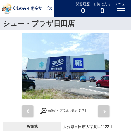
閲覧履歴
お気に入り
メニュー
0
0
シュー・プラザ日田店
前
次
画像タップで拡大表示【
1
/1】
所在地
大分県日田市大字渡里1122-1