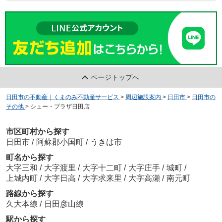
ページトップへ
日田市の不動産｜くまのみ不動産サービス
>
周辺施設案内
>
日田市
>
日田市の
その他
>
シュー・プラザ日田店
市区町村から探す
日田市
/
阿蘇郡小国町
/
うきは市
町名から探す
大字三和
/
大字渡里
/
大字十二町
/
大字庄手
/
城町
/
上城内町
/
大字日高
/
大字求来里
/
大字高瀬
/
南元町
路線から探す
久大本線
/
日田彦山線
駅から探す