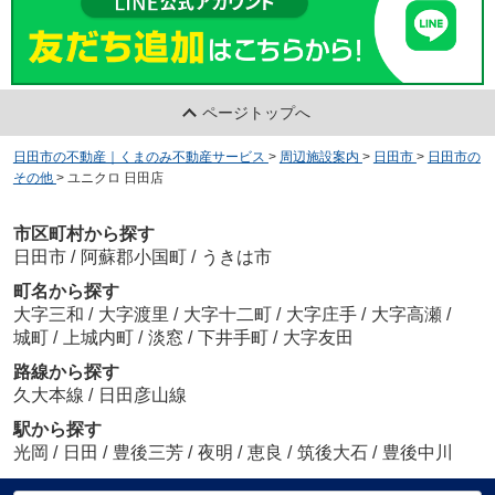
ページトップへ
日田市の不動産｜くまのみ不動産サービス
>
周辺施設案内
>
日田市
>
日田市の
その他
>
ユニクロ 日田店
市区町村から探す
日田市
/
阿蘇郡小国町
/
うきは市
町名から探す
大字三和
/
大字渡里
/
大字十二町
/
大字庄手
/
大字高瀬
/
城町
/
上城内町
/
淡窓
/
下井手町
/
大字友田
路線から探す
久大本線
/
日田彦山線
駅から探す
光岡
/
日田
/
豊後三芳
/
夜明
/
恵良
/
筑後大石
/
豊後中川