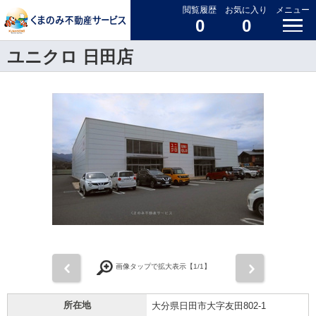
閲覧履歴
お気に入り
メニュー
0
0
ユニクロ 日田店
前
次
画像タップで拡大表示【
1
/1】
所在地
大分県日田市大字友田802-1