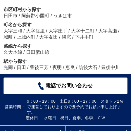
市区町村から探す
日田市
/
阿蘇郡小国町
/
うきは市
町名から探す
大字三和
/
大字渡里
/
大字庄手
/
大字十二町
/
大字高瀬
/
城町
/
上城内町
/
大字友田
/
淡窓
/
下井手町
路線から探す
久大本線
/
日田彦山線
駅から探す
光岡
/
日田
/
豊後三芳
/
夜明
/
恵良
/
筑後大石
/
豊後中川
電話でお問い合わせ
9：00～19：00 土日9：00～17：00 スタッフ2名
営業時間：
で運営しておりますので要予約でお願い申し上げま
す。
定休日：
水曜日、祝日、夏季、冬季、ＧＷ