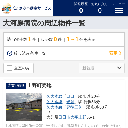
閲覧履歴
お気に入り
メニュー
0
0
大河原病院の周辺物件一覧
1
0
1～1
該当物件数
件
販売数
件
件を表示
変更
絞り込み条件：
なし
空室のみ
上野町売地
売買 | 売地
久大本線
「
日田
」駅 徒歩20分
久大本線
「
光岡
」駅 徒歩36分
久大本線
「
豊後三芳
」駅 徒歩33分
- / -
大分県
日田市
大字上野
56-1
土地面積は354.5㎡(公簿)で一押しです。建築条件なしなので、自分で好きな