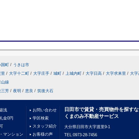
小国町
/
うきは市
渡里
/
大字十二町
/
大字庄手
/
城町
/
上城内町
/
大字日高
/
大字求来里
/
大字
彦山線
後三芳
/
夜明
/
恵良
/
筑後大石
日田市で賃貸・売買物件を探すな
築浅
お問い合わせ
くまのみ不動産サービス
礼金0円
学区検索
可
スタッフ紹介
大分県日田市大字渡里9-1
・マンション
お客様の声
TEL:0973-28-7456