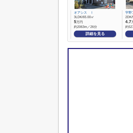
オアシス Ⅰ
宇野
3LDK/65.00㎡
2DK/
5
4.7
万円
約2063m／26分
約52
詳細を見る