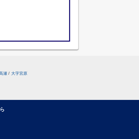
高瀬
/
大字宮原
ら