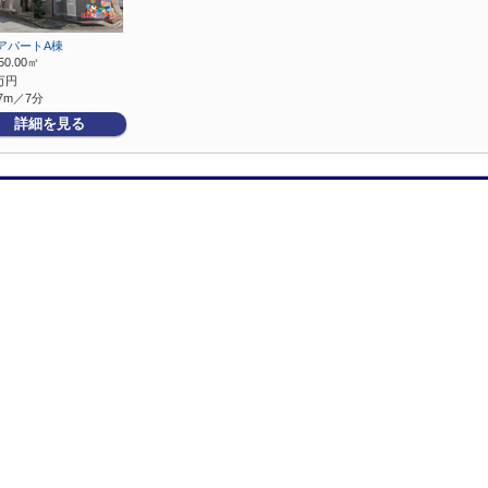
アパートA棟
50.00㎡
万円
7m／7分
詳細を見る