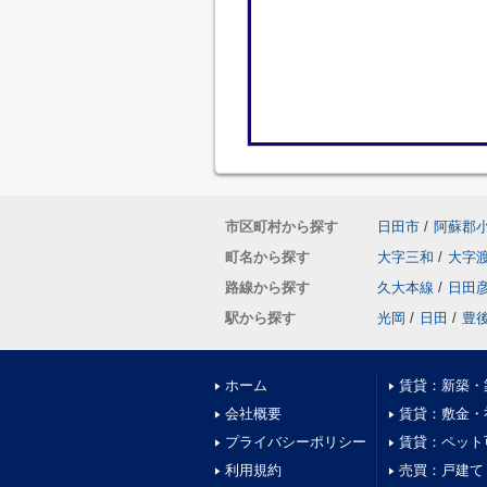
市区町村から探す
日田市
/
阿蘇郡
町名から探す
大字三和
/
大字
路線から探す
久大本線
/
日田
駅から探す
光岡
/
日田
/
豊
ホーム
賃貸：新築・
会社概要
賃貸：敷金・
プライバシーポリシー
賃貸：ペット
利用規約
売買：戸建て