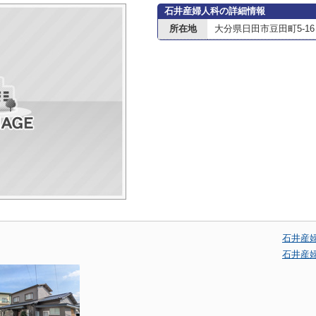
石井産婦人科の詳細情報
所在地
大分県日田市豆田町5-16
石井産
石井産