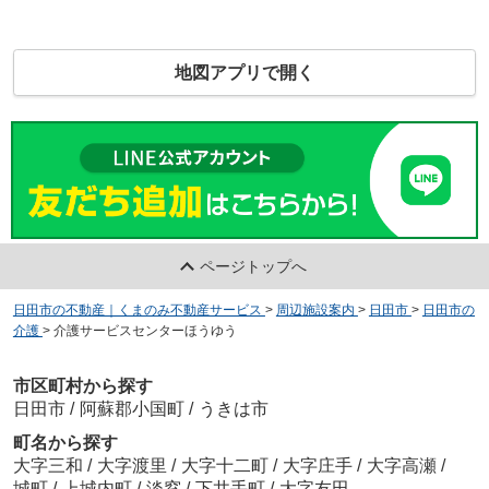
地図アプリで開く
ページトップへ
日田市の不動産｜くまのみ不動産サービス
>
周辺施設案内
>
日田市
>
日田市の
介護
>
介護サービスセンターほうゆう
市区町村から探す
日田市
/
阿蘇郡小国町
/
うきは市
町名から探す
大字三和
/
大字渡里
/
大字十二町
/
大字庄手
/
大字高瀬
/
城町
/
上城内町
/
淡窓
/
下井手町
/
大字友田