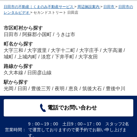
日田市の不動産｜くまのみ不動産サービス
>
周辺施設案内
>
日田市
>
日田市の
レンタルビデオ
>
セカンドストリート 日田店
市区町村から探す
日田市
/
阿蘇郡小国町
/
うきは市
町名から探す
大字三和
/
大字渡里
/
大字十二町
/
大字庄手
/
大字高瀬
/
城町
/
上城内町
/
淡窓
/
下井手町
/
大字友田
路線から探す
久大本線
/
日田彦山線
駅から探す
光岡
/
日田
/
豊後三芳
/
夜明
/
恵良
/
筑後大石
/
豊後中川
電話でお問い合わせ
9：00～19：00 土日9：00～17：00 スタッフ2名
営業時間：
で運営しておりますので要予約でお願い申し上げま
す。