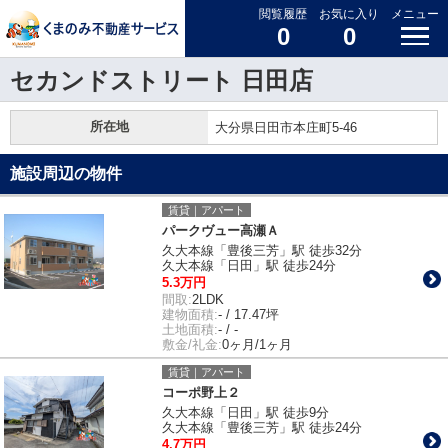
閲覧履歴
お気に入り
メニュー
0
0
セカンドストリート 日田店
所在地
大分県日田市本庄町5-46
施設周辺の物件
賃貸｜アパート
パークヴュー高瀬Ａ
久大本線「豊後三芳」駅 徒歩32分
久大本線「日田」駅 徒歩24分
5.3万円
間取:
2LDK
建物面積:
- / 17.47坪
土地面積:
- / -
敷金/礼金:
0ヶ月/1ヶ月
賃貸｜アパート
コーポ野上２
久大本線「日田」駅 徒歩9分
久大本線「豊後三芳」駅 徒歩24分
4.7万円