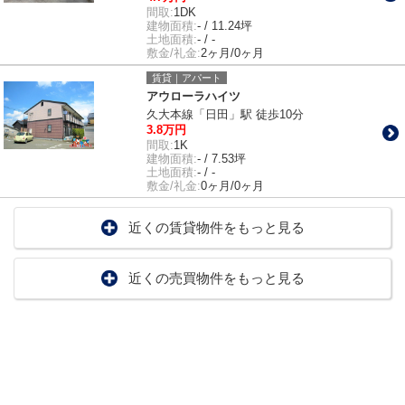
間取:
1DK
建物面積:
- / 11.24坪
土地面積:
- / -
敷金/礼金:
2ヶ月/0ヶ月
賃貸｜アパート
アウローラハイツ
久大本線「日田」駅 徒歩10分
3.8万円
間取:
1K
建物面積:
- / 7.53坪
土地面積:
- / -
敷金/礼金:
0ヶ月/0ヶ月
近くの賃貸物件をもっと見る
近くの売買物件をもっと見る