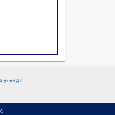
高瀬
/
大字宮原
ら