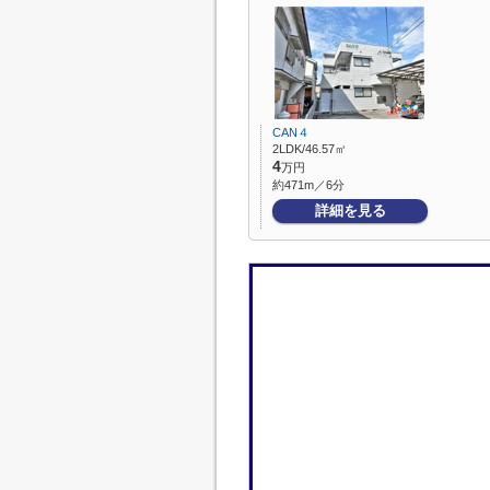
CAN４
2LDK/46.57㎡
4
万円
約471m／6分
詳細を見る