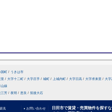
小国町
/
うきは市
渡里
/
大字十二町
/
大字庄手
/
城町
/
上城内町
/
大字日高
/
大字求来里
/
大字
彦山線
後三芳
/
夜明
/
恵良
/
筑後大石
日田市で賃貸・売買物件を探すな
築浅
お問い合わせ