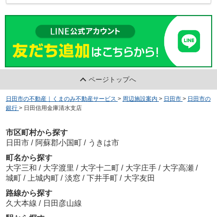
ページトップへ
日田市の不動産｜くまのみ不動産サービス
>
周辺施設案内
>
日田市
>
日田市の
銀行
>
日田信用金庫清水支店
市区町村から探す
日田市
/
阿蘇郡小国町
/
うきは市
町名から探す
大字三和
/
大字渡里
/
大字十二町
/
大字庄手
/
大字高瀬
/
城町
/
上城内町
/
淡窓
/
下井手町
/
大字友田
路線から探す
久大本線
/
日田彦山線