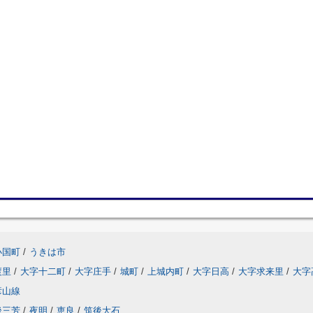
小国町
/
うきは市
渡里
/
大字十二町
/
大字庄手
/
城町
/
上城内町
/
大字日高
/
大字求来里
/
大字
彦山線
後三芳
/
夜明
/
恵良
/
筑後大石