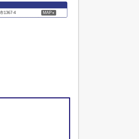
367-4
MAP
▼