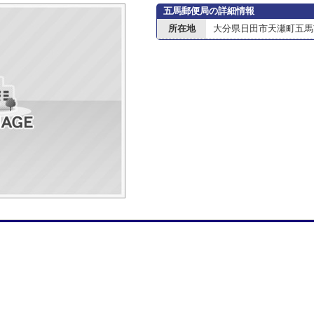
五馬郵便局の詳細情報
所在地
大分県日田市天瀬町五馬市1