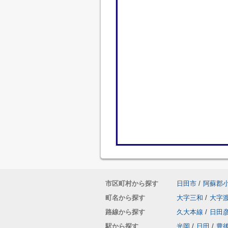
市区町村から探す
日田市
/
阿蘇郡
町名から探す
大字三和
/
大字
路線から探す
久大本線
/
日田
駅から探す
光岡
/
日田
/
豊