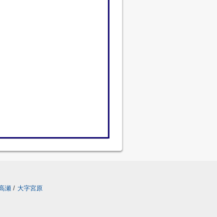
高瀬
/
大字宮原