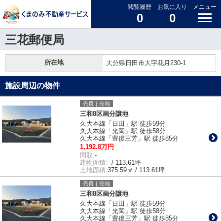
閲覧履歴
お気に入り
メニュー
0
0
三花郵便局
所在地
大分県日田市大字花月230-1
施設周辺の物件
売買｜売地
三和8区画分譲地
久大本線「日田」駅 徒歩59分
久大本線「光岡」駅 徒歩58分
久大本線「豊後三芳」駅 徒歩85分
1,192.8万円
間取:
-
建物面積:
- / 113.61坪
土地面積:
375.59㎡ / 113.61坪
売買｜売地
三和8区画分譲地
久大本線「日田」駅 徒歩59分
久大本線「光岡」駅 徒歩58分
久大本線「豊後三芳」駅 徒歩85分