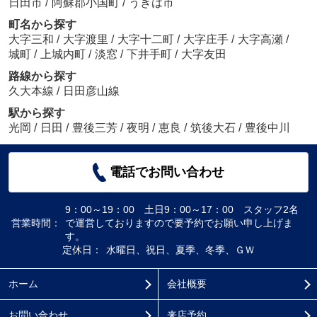
日田市
/
阿蘇郡小国町
/
うきは市
町名から探す
大字三和
/
大字渡里
/
大字十二町
/
大字庄手
/
大字高瀬
/
城町
/
上城内町
/
淡窓
/
下井手町
/
大字友田
路線から探す
久大本線
/
日田彦山線
駅から探す
光岡
/
日田
/
豊後三芳
/
夜明
/
恵良
/
筑後大石
/
豊後中川
電話でお問い合わせ
9：00～19：00 土日9：00～17：00 スタッフ2名
営業時間：
で運営しておりますので要予約でお願い申し上げま
す。
定休日：
水曜日、祝日、夏季、冬季、ＧＷ
ホーム
会社概要
お問い合わせ
来店予約