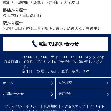
城町
/
上城内町
/
淡窓
/
下井手町
/
大字友田
路線から探す
久大本線
/
日田彦山線
駅から探す
光岡
/
日田
/
豊後三芳
/
夜明
/
恵良
/
筑後大石
/
豊後中川
電話でお問い合わせ
9：00～19：00 土日9：00～17：00 スタッフ2名
営業時間：
で運営しておりますので要予約でお願い申し上げま
す。
定休日：
水曜日、祝日、夏季、冬季、ＧＷ
ホーム
会社概要
お問い合わせ
来店予約
プライバシーポリシー
利用規約
アクセスマップ
PCサイト