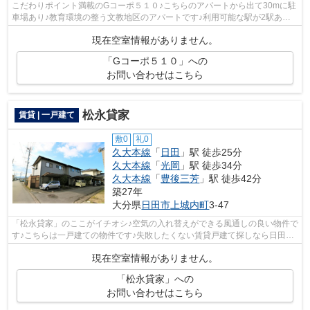
こだわりポイント満載のGコーポ５１０♪こちらのアパートから出て30mに駐
車場あり♪教育環境の整う文教地区のアパートです♪利用可能な駅が2駅あ
り、利便性の高い物件です♪できるだけ早め...
現在空室情報がありません。
「Gコーポ５１０」への
お問い合わせはこちら
松永貸家
賃貸 | 一戸建て
敷0
礼0
久大本線
「
日田
」駅 徒歩25分
久大本線
「
光岡
」駅 徒歩34分
久大本線
「
豊後三芳
」駅 徒歩42分
築27年
大分県
日田市
上城内町
3-47
「松永貸家」のここがイチオシ♪空気の入れ替えができる風通しの良い物件で
す♪こちらは一戸建ての物件です♪失敗したくない賃貸戸建て探しなら日田市
や久大本線日田付近に強い当社へご連...
現在空室情報がありません。
「松永貸家」への
お問い合わせはこちら