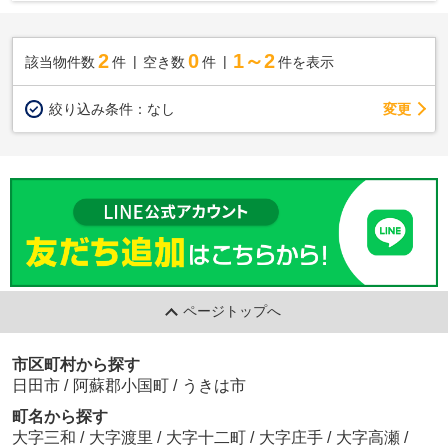
2
0
1～2
該当物件数
件
空き数
件
件を表示
変更
絞り込み条件：
なし
ページトップへ
市区町村から探す
日田市
/
阿蘇郡小国町
/
うきは市
町名から探す
大字三和
/
大字渡里
/
大字十二町
/
大字庄手
/
大字高瀬
/