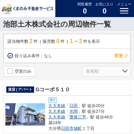
閲覧履歴
お気に入り
メニュー
0
0
池部土木株式会社の周辺物件一覧
2
0
1～2
該当物件数
件
販売数
件
件を表示
変更
絞り込み条件：
なし
空室のみ
Gコーポ５１０
賃貸 | アパート
敷0
久大本線
「
日田
」駅 徒歩20分
久大本線
「
光岡
」駅 徒歩27分
久大本線
「
豊後三芳
」駅 徒歩46分
築24年
大分県
日田市
城町
１丁目