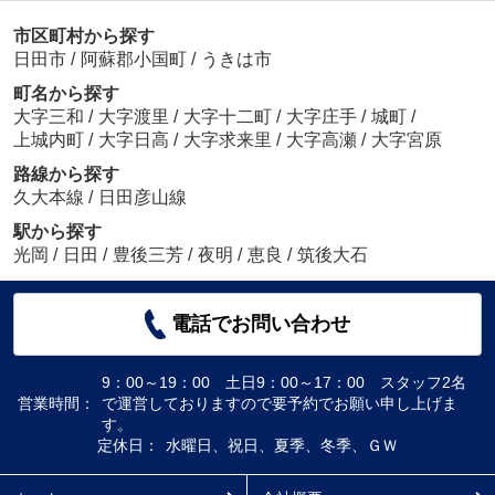
市区町村から探す
日田市
/
阿蘇郡小国町
/
うきは市
町名から探す
大字三和
/
大字渡里
/
大字十二町
/
大字庄手
/
城町
/
上城内町
/
大字日高
/
大字求来里
/
大字高瀬
/
大字宮原
路線から探す
久大本線
/
日田彦山線
駅から探す
光岡
/
日田
/
豊後三芳
/
夜明
/
恵良
/
筑後大石
電話でお問い合わせ
9：00～19：00 土日9：00～17：00 スタッフ2名
営業時間：
で運営しておりますので要予約でお願い申し上げま
す。
定休日：
水曜日、祝日、夏季、冬季、ＧＷ