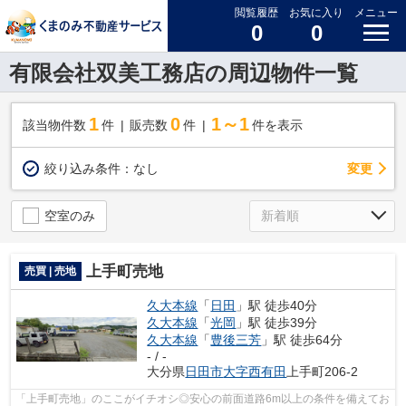
閲覧履歴
お気に入り
メニュー
0
0
有限会社双美工務店の周辺物件一覧
1
0
1～1
該当物件数
件
販売数
件
件を表示
変更
絞り込み条件：
なし
空室のみ
上手町売地
売買 | 売地
久大本線
「
日田
」駅 徒歩40分
久大本線
「
光岡
」駅 徒歩39分
久大本線
「
豊後三芳
」駅 徒歩64分
- / -
大分県
日田市
大字西有田
上手町206-2
「上手町売地」のここがイチオシ◎安心の前面道路6m以上の条件を備えてお