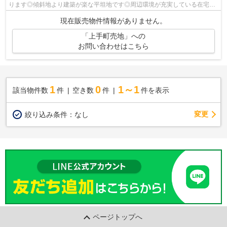
ります◎傾斜地より建築が楽な平坦地です◎周辺環境が充実している在宅用
地です◎不動産をお探しの際に、知らない...
現在販売物件情報がありません。
「上手町売地」への
お問い合わせはこちら
1
0
1～1
該当物件数
件
空き数
件
件を表示
変更
絞り込み条件：
なし
ページトップへ