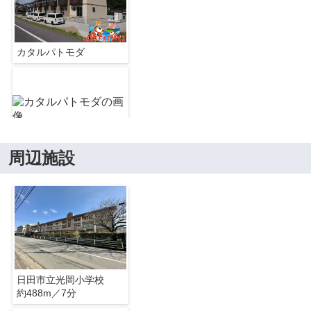
カタルパトモダ
周辺施設
カタルパトモダ
カタルパトモダ
日田市立光岡小学校
約488m／7分