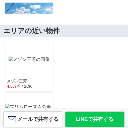
エリアの近い物件
日田市立三隈中学校
約1485m／19分
メゾン三芳
4.3
万
円
/ 2DK
日田光岡郵便局
約227m／3分
メールで共有する
LINEで共有する