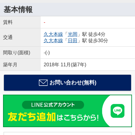
基本情報
賃料
-
久大本線
「
光岡
」駅 徒歩4分
交通
久大本線
「
日田
」駅 徒歩30分
間取り(面積)
-(-)
築年月
2018年 11月(築7年)
お問い合わせ(無料)