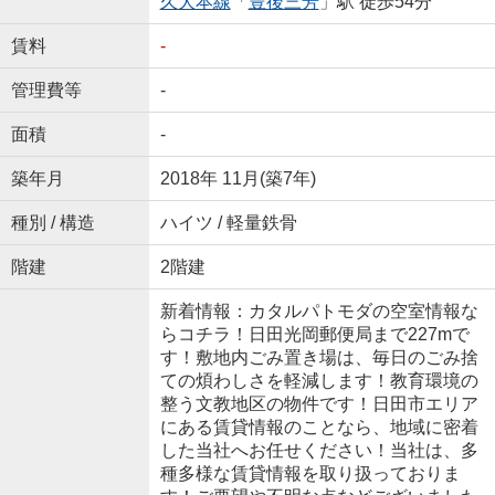
久大本線
「
豊後三芳
」駅 徒歩54分
賃料
-
管理費等
-
面積
-
築年月
2018年 11月(築7年)
種別 / 構造
ハイツ / 軽量鉄骨
階建
2階建
新着情報：カタルパトモダの空室情報な
らコチラ！日田光岡郵便局まで227mで
す！敷地内ごみ置き場は、毎日のごみ捨
ての煩わしさを軽減します！教育環境の
整う文教地区の物件です！日田市エリア
にある賃貸情報のことなら、地域に密着
した当社へお任せください！当社は、多
種多様な賃貸情報を取り扱っておりま