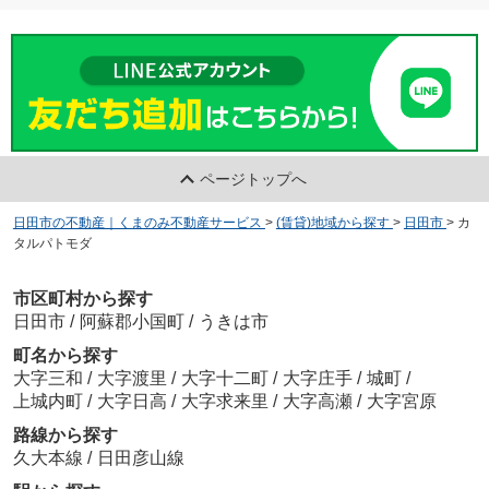
プリムローズＡ
5.1
万
円
/ 2DK
ミニストップ 日田光岡店
約381m／5分
ページトップへ
アウローラハイツ
日田市の不動産｜くまのみ不動産サービス
>
(賃貸)地域から探す
>
日田市
>
カ
3.8
万
円
/ 1K
コープ新治店
タルパトモダ
約657m／9分
市区町村から探す
日田市
/
阿蘇郡小国町
/
うきは市
町名から探す
大字三和
/
大字渡里
/
大字十二町
/
大字庄手
/
城町
/
エスペランス5
上城内町
/
大字日高
/
大字求来里
/
大字高瀬
/
大字宮原
5
万
円
/ 2LDK
無法松日田店
路線から探す
約593m／8分
久大本線
/
日田彦山線