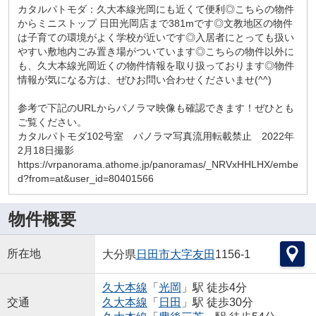
カタルパトモダ：久大本線光岡にも近くて便利◎こちらの物件
からミニストップ 日田光岡店まで381mです◎文教地区の物件
は子育ての環境がよく学校が近いです◎入居者にとっても扱い
やすい敷地内ごみ置き場がついています◎こちらの物件以外に
も、久大本線光岡近くの物件情報を取り扱っております◎物件
情報が気になる方は、ぜひお問い合わせくださいませ(^^)
参考で下記のURLからパノラマ映像も確認できます！ぜひとも
ご覧ください。
カタルパトモダ102号室 パノラマ写真流用転載禁止 2022年
2月18日撮影
https://vrpanorama.athome.jp/panoramas/_NRVxHHLHX/embe
d?from=at&user_id=80401566
物件概要
所在地
大分県
日田市
大字友田
1156-1
久大本線
「
光岡
」駅 徒歩4分
交通
久大本線
「
日田
」駅 徒歩30分