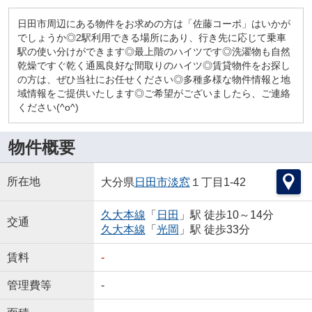
日田市周辺にある物件をお求めの方は「佐藤コーポ」はいかが
でしょうか◎2駅利用できる場所にあり、行き先に応じて乗車
駅の使い分けができます◎最上階のハイツです◎洗濯物も自然
乾燥ですぐ乾く通風良好な間取りのハイツ◎賃貸物件をお探し
の方は、ぜひ当社にお任せください◎多種多様な物件情報と地
域情報をご提供いたします◎ご希望がございましたら、ご連絡
ください(^o^)
物件概要
所在地
大分県
日田市
淡窓
１丁目1-42
久大本線
「
日田
」駅 徒歩10～14分
交通
久大本線
「
光岡
」駅 徒歩33分
賃料
-
管理費等
-