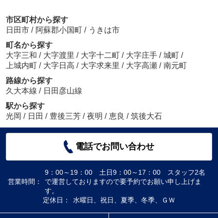
市区町村から探す
日田市
/
阿蘇郡小国町
/
うきは市
町名から探す
大字三和
/
大字渡里
/
大字十二町
/
大字庄手
/
城町
/
上城内町
/
大字日高
/
大字求来里
/
大字高瀬
/
南元町
路線から探す
久大本線
/
日田彦山線
駅から探す
光岡
/
日田
/
豊後三芳
/
夜明
/
恵良
/
筑後大石
電話でお問い合わせ
9：00～19：00 土日9：00～17：00 スタッフ2名
営業時間：
で運営しておりますので要予約でお願い申し上げま
す。
定休日：
水曜日、祝日、夏季、冬季、ＧＷ