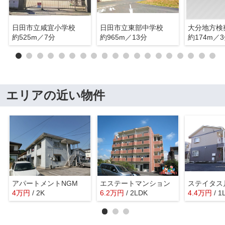
日田市立咸宜小学校
日田市立東部中学校
約525m／7分
約965m／13分
約174m／
エリアの近い物件
アパートメントNGM
エステートマンション
ステイタス
4
万
円
/ 2K
6.2
万
円
/ 2LDK
4.4
万
円
/ 1