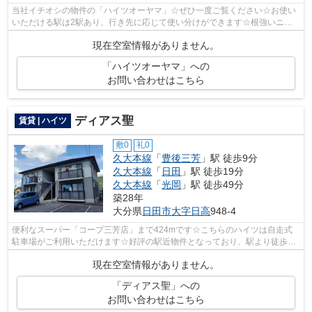
当社イチオシの物件の「ハイツオーヤマ」☆ぜひ一度ご覧ください☆お使い
いただける駅は2駅あり、行き先に応じて使い分けができます☆根強いニー
ズを誇る駅近の物件となり、徒歩8分に駅が...
現在空室情報がありません。
「ハイツオーヤマ」への
お問い合わせはこちら
ディアス聖
賃貸 | ハイツ
敷0
礼0
久大本線
「
豊後三芳
」駅 徒歩9分
久大本線
「
日田
」駅 徒歩19分
久大本線
「
光岡
」駅 徒歩49分
築28年
大分県
日田市
大字日高
948-4
便利なスーパー「コープ三芳店」まで424mです☆こちらのハイツは自走式
駐車場がご利用いただけます☆好評の駅近物件となっており、駅より徒歩9
分に立地しています☆最上階の物件です☆当社...
現在空室情報がありません。
「ディアス聖」への
お問い合わせはこちら