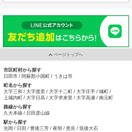
ページトップへ
市区町村から探す
日田市
/
阿蘇郡小国町
/
うきは市
町名から探す
大字三和
/
大字渡里
/
大字十二町
/
大字庄手
/
城町
/
上城内町
/
大字日高
/
大字求来里
/
大字高瀬
/
南元町
路線から探す
久大本線
/
日田彦山線
駅から探す
光岡
/
日田
/
豊後三芳
/
夜明
/
恵良
/
筑後大石