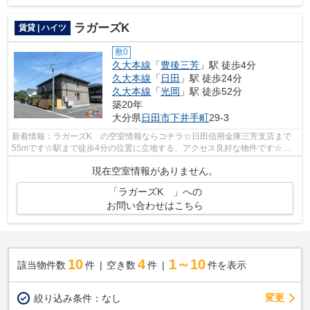
ラガーズK
賃貸 | ハイツ
敷0
久大本線
「
豊後三芳
」駅 徒歩4分
久大本線
「
日田
」駅 徒歩24分
久大本線
「
光岡
」駅 徒歩52分
築20年
大分県
日田市
下井手町
29-3
新着情報：ラガーズK の空室情報ならコチラ☆日田信用金庫三芳支店まで
55mです☆駅まで徒歩4分の位置に立地する、アクセス良好な物件です☆物
件の周辺に駅が2つあり、よく電車を利用する...
現在空室情報がありません。
「ラガーズK 」への
お問い合わせはこちら
10
4
1～10
該当物件数
件
空き数
件
件を表示
変更
絞り込み条件：
なし