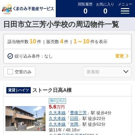
閲覧履歴
お気に入り
メニュー
0
0
日田市立三芳小学校の周辺物件一覧
10
4
1～10
該当物件数
件
販売数
件
件を表示
変更
絞り込み条件：
なし
空室のみ
ストーク日高A棟
賃貸 | ハイツ
敷0
礼0
5.6
万円
久大本線
「
豊後三芳
」駅 徒歩4分
久大本線
「
日田
」駅 徒歩22分
久大本線
「
光岡
」駅 徒歩52分
築11年 / 48.18㎡