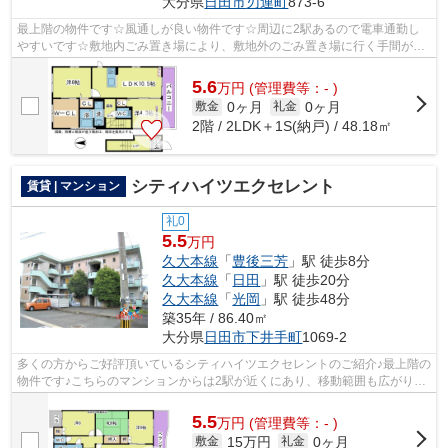
大分県
日田市
刃連町
873-6
最上階の物件です☆風通しが良い物件です☆周辺に2駅あるので電車通勤し
やすいです☆敷地内ごみ置き場により、敷地外のごみ置き場に行く手間が省
けます☆できるだけ早めに不動産情報を集め...
5.6
万
円
(管理費等：- )
0ヶ月
0ヶ月
敷金
礼金
2階 / 2LDK＋1S(納戸) / 48.18㎡
シティハイツエクセレント
賃貸 | マンション
礼0
5.5
万円
久大本線
「
豊後三芳
」駅 徒歩8分
久大本線
「
日田
」駅 徒歩20分
久大本線
「
光岡
」駅 徒歩48分
築35年 / 86.40㎡
大分県
日田市
下井手町
1069-2
多くの方からご好評頂いているシティハイツエクセレントのご紹介♪最上階の
物件です♪こちらのマンションからは2駅が近くにあり、移動範囲も広がりま
す♪徒歩8分に駅のある、ニーズの高い...
5.5
万
円
(管理費等：- )
15万円
0ヶ月
敷金
礼金