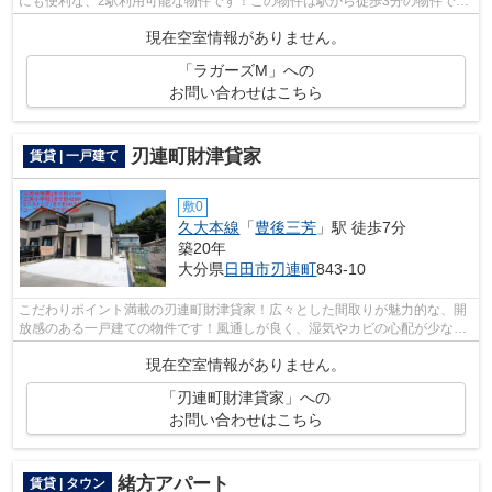
にも便利な、2駅利用可能な物件です！この物件は駅から徒歩3分の物件で
す！内装もきれいな一押しの築浅物件です...
現在空室情報がありません。
「ラガーズM」への
お問い合わせはこちら
刃連町財津貸家
賃貸 | 一戸建て
敷0
久大本線
「
豊後三芳
」駅 徒歩7分
築20年
大分県
日田市
刃連町
843-10
こだわりポイント満載の刃連町財津貸家！広々とした間取りが魅力的な、開
放感のある一戸建ての物件です！風通しが良く、湿気やカビの心配が少ない
物件です！こちらの物件は眺望良好で...
現在空室情報がありません。
「刃連町財津貸家」への
お問い合わせはこちら
緒方アパート
賃貸 | タウン