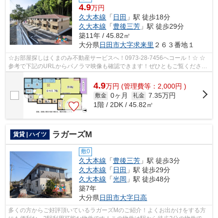
4.9
万円
久大本線
「
日田
」駅 徒歩18分
久大本線
「
豊後三芳
」駅 徒歩29分
築11年 / 45.82㎡
大分県
日田市
大字求来里
２６３番地１
☆お部屋探しはくまのみ不動産サービスへ！0973-28-7456へコール！☆ ☆
参考で下記のURLからパノラマ映像も確認できます！ぜひともご覧くださ
い。☆ チェリーハウス101号室 パノラマ写真...
4.9
万
円
(管理費等：2,000円 )
0ヶ月
7.35万円
敷金
礼金
1階 / 2DK / 45.82㎡
ラガーズM
賃貸 | ハイツ
敷0
久大本線
「
豊後三芳
」駅 徒歩3分
久大本線
「
日田
」駅 徒歩29分
久大本線
「
光岡
」駅 徒歩48分
築7年
大分県
日田市
大字日高
多くの方からご好評頂いているラガーズMのご紹介！よくお出かけをする方