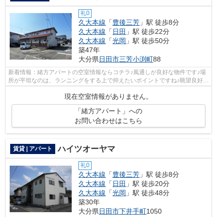
礼0
久大本線
「
豊後三芳
」駅 徒歩8分
久大本線
「
日田
」駅 徒歩22分
久大本線
「
光岡
」駅 徒歩50分
築47年
大分県
日田市
三芳小渕町
88
新着情報：緒方アパートの空室情報ならコチラ♪風通しが良好な物件です♪場
所が平坦なのは、ランニングをする上で抑えたいポイントですね♪眺望良好な
物件です♪当社スタッフが地域の賃貸...
現在空室情報がありません。
「緒方アパート」への
お問い合わせはこちら
ハイツオーヤマ
賃貸 | アパート
礼0
久大本線
「
豊後三芳
」駅 徒歩8分
久大本線
「
日田
」駅 徒歩20分
久大本線
「
光岡
」駅 徒歩48分
築30年
大分県
日田市
下井手町
1050