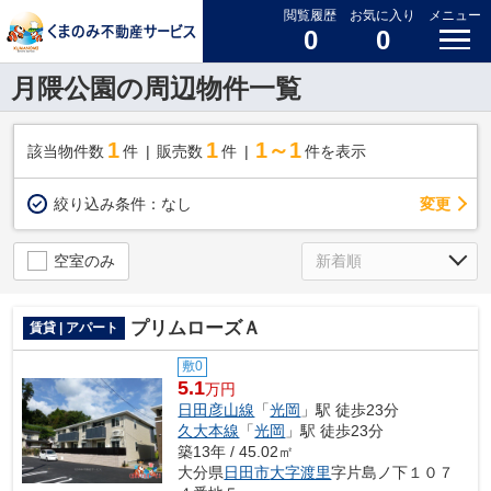
閲覧履歴
お気に入り
メニュー
0
0
月隈公園の周辺物件一覧
1
1
1～1
該当物件数
件
販売数
件
件を表示
変更
絞り込み条件：
なし
空室のみ
プリムローズＡ
賃貸 | アパート
敷0
5.1
万円
日田彦山線
「
光岡
」駅 徒歩23分
久大本線
「
光岡
」駅 徒歩23分
築13年 / 45.02㎡
大分県
日田市
大字渡里
字片島ノ下１０７