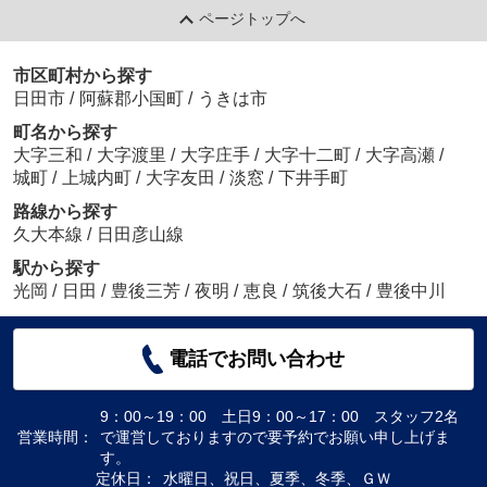
ページトップへ
市区町村から探す
日田市
/
阿蘇郡小国町
/
うきは市
町名から探す
大字三和
/
大字渡里
/
大字庄手
/
大字十二町
/
大字高瀬
/
城町
/
上城内町
/
大字友田
/
淡窓
/
下井手町
路線から探す
久大本線
/
日田彦山線
駅から探す
光岡
/
日田
/
豊後三芳
/
夜明
/
恵良
/
筑後大石
/
豊後中川
電話でお問い合わせ
9：00～19：00 土日9：00～17：00 スタッフ2名
営業時間：
で運営しておりますので要予約でお願い申し上げま
す。
定休日：
水曜日、祝日、夏季、冬季、ＧＷ