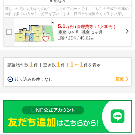
４番地５
新しい生活にお勧めなのが、こちらのアパートです。こちらの平成24年築の
物件は多くの方からご好評を頂いてます。日田市や光岡近くで住まい探しを
するのであれば、物件情報豊富な当社...
5.1
万
円
(管理費等：1,800円 )
0ヶ月
1ヶ月
敷金
礼金
1階 / 2DK / 45.02㎡
1
1
1～1
該当物件数
件
空き数
件
件を表示
変更
絞り込み条件：
なし