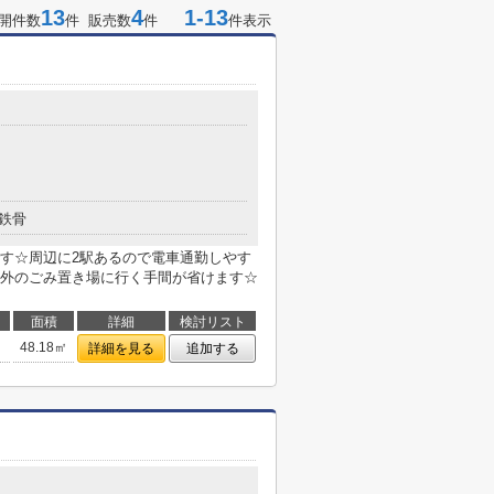
13
4
1-13
開件数
件 販売数
件
件表示
鉄骨
す☆周辺に2駅あるので電車通勤しやす
外のごみ置き場に行く手間が省けます☆
面積
詳細
検討リスト
48.18㎡
詳細を見る
追加する