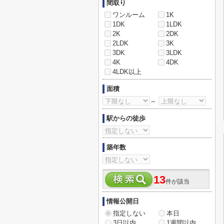
間取り
ワンルーム
1K
1DK
1LDK
2K
2DK
2LDK
3K
3DK
3LDK
4K
4DK
4LDK以上
面積
～
駅からの徒歩
築年数
13
件が該当
情報公開日
指定しない
本日
3日以内
1週間以内