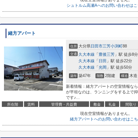
シュトルム高瀬Aへのお問い合わせはこ
緒方アパート
大分県
日田市
三芳小渕町
88
住所
交通
久大本線
「
豊後三芳
」駅 徒歩8分
久大本線
「
日田
」駅 徒歩22分
久大本線
「
光岡
」駅 徒歩50分
築47年
2階建
木造
築年
階数
構造
新着情報：緒方アパートの空室情報なら
が平坦なのは、ランニングをする上で抑
です♪...
所在階
賃料
管理費・共益費
敷金
礼金
間取り
現在空室情報がありません。
緒方アパートへのお問い合わせはこち