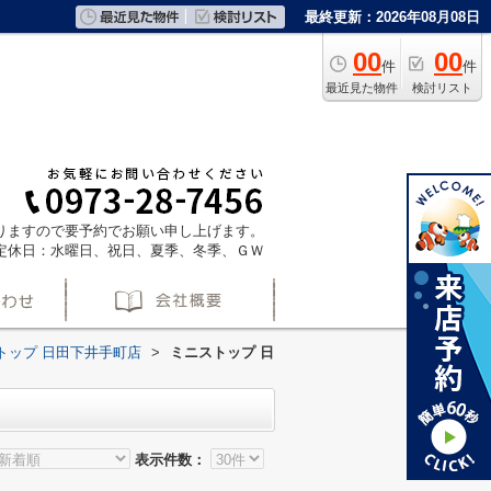
最終更新：2026年08月08日
00
00
件
件
最近見た物件
検討リスト
ておりますので要予約でお願い申し上げます。
定休日：水曜日、祝日、夏季、冬季、ＧＷ
トップ 日田下井手町店
>
ミニストップ 日
表示件数：