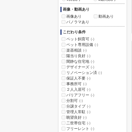
画像・動画あり
画像あり
動画あり
パノラマあり
こだわり条件
ペット飼育可
(-)
ペット専用設備
(-)
楽器相談
(-)
陽当り良好
(-)
閑静な住宅地
(-)
デザイナーズ
(-)
リノベーション済
(-)
保証人不要
(-)
事務所可
(-)
２人入居可
(-)
バリアフリー
(-)
分割可
(-)
分譲タイプ
(-)
管理人常駐
(-)
眺望良好
(-)
二世帯住宅
(-)
フリーレント
(-)