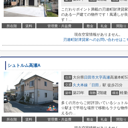
こだわりポイント満載の刃連町財津貸家
のある一戸建ての物件です！風通しが良
す！...
所在階
賃料
管理費・共益費
敷金
礼金
間取り
現在空室情報がありません。
刃連町財津貸家へのお問い合わせはこ
シュトルム高瀬A
大分県
日田市
大字高瀬
高瀬本町57
住所
交通
久大本線
「
日田
」駅 徒歩21分
築23年
2階建
軽量
築年
階数
構造
多くの方からご好評頂いているシュトル
☆駅まで平坦な場所で移動もラクな物件
えるの...
所在階
賃料
管理費・共益費
敷金
礼金
間取り
現在空室情報がありません。