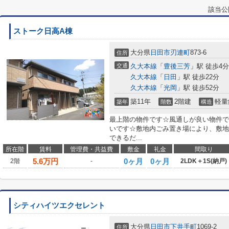
該当公
ストーク日高A棟
大分県
日田市
刃連町
873-6
住所
交通
久大本線
「
豊後三芳
」駅 徒歩4分
久大本線
「
日田
」駅 徒歩22分
久大本線
「
光岡
」駅 徒歩52分
築11年
2階建
軽量
築年
階数
構造
最上階の物件です☆風通しが良い物件で
いです☆敷地内ごみ置き場により、敷地
できるだ...
所在階
賃料
管理費・共益費
敷金
礼金
間取り
5.6
万円
0ヶ月
0ヶ月
2階
-
2LDK＋1S(納戸)
シティハイツエクセレント
大分県
日田市
下井手町
1069-2
住所