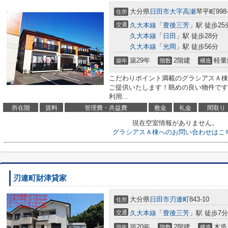
大分県
日田市
大字高瀬
琴平町998-
住所
交通
久大本線
「
豊後三芳
」駅 徒歩25
久大本線
「
日田
」駅 徒歩28分
久大本線
「
光岡
」駅 徒歩56分
築29年
2階建
軽量
築年
階数
構造
こだわりポイント満載のグラシアスＡ棟
ご提供いたします！眺めの良い物件です
利用...
所在階
賃料
管理費・共益費
敷金
礼金
間取り
現在空室情報がありません。
グラシアスＡ棟へのお問い合わせはこ
刃連町財津貸家
大分県
日田市
刃連町
843-10
住所
交通
久大本線
「
豊後三芳
」駅 徒歩7分
築20年
2階建
木造
築年
階数
構造