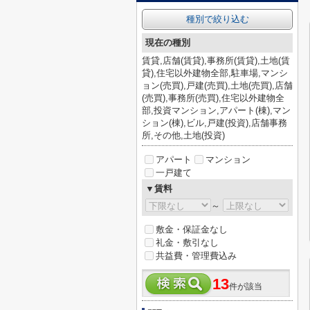
種別で絞り込む
現在の種別
賃貸,店舗(賃貸),事務所(賃貸),土地(賃
貸),住宅以外建物全部,駐車場,マンシ
ョン(売買),戸建(売買),土地(売買),店舗
(売買),事務所(売買),住宅以外建物全
部,投資マンション,アパート(棟),マン
ション(棟),ビル,戸建(投資),店舗事務
所,その他,土地(投資)
アパート
マンション
一戸建て
▼賃料
～
敷金・保証金なし
礼金・敷引なし
共益費・管理費込み
13
件が該当