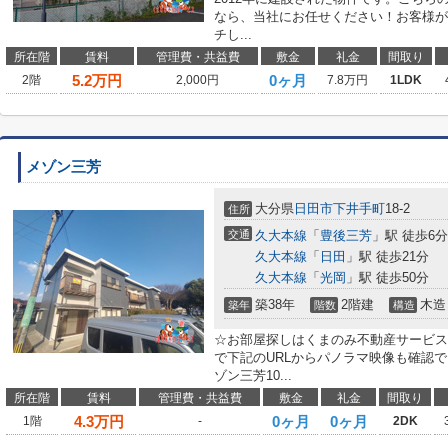
なら、当社にお任せください！お客様が
チし...
所在階
賃料
管理費・共益費
敷金
礼金
間取り
5.2
万円
0ヶ月
2階
2,000円
7.8万円
1LDK
メゾン三芳
大分県
日田市
下井手町
18-2
住所
交通
久大本線
「
豊後三芳
」駅 徒歩6分
久大本線
「
日田
」駅 徒歩21分
久大本線
「
光岡
」駅 徒歩50分
築38年
2階建
木造
築年
階数
構造
☆お部屋探しはくまのみ不動産サービスへ！0
で下記のURLからパノラマ映像も確認
ゾン三芳10...
所在階
賃料
管理費・共益費
敷金
礼金
間取り
4.3
万円
0ヶ月
0ヶ月
1階
-
2DK