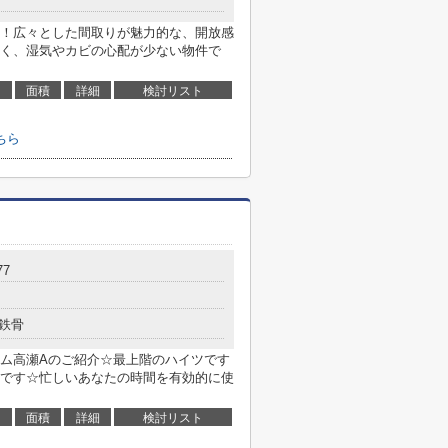
！広々とした間取りが魅力的な、開放感
く、湿気やカビの心配が少ない物件で
面積
詳細
検討リスト
ちら
7
鉄骨
ム高瀬Aのご紹介☆最上階のハイツです
です☆忙しいあなたの時間を有効的に使
面積
詳細
検討リスト