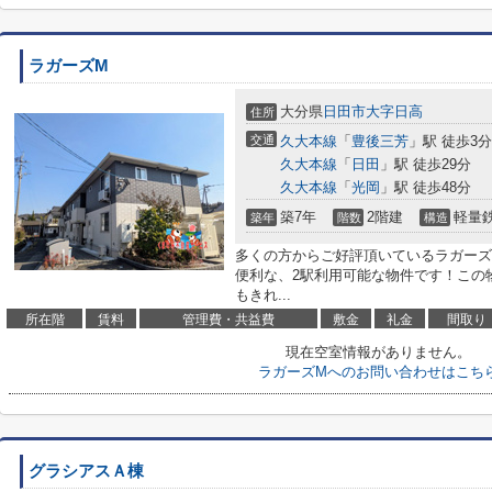
ラガーズM
大分県
日田市
大字日高
住所
交通
久大本線
「
豊後三芳
」駅 徒歩3分
久大本線
「
日田
」駅 徒歩29分
久大本線
「
光岡
」駅 徒歩48分
築7年
2階建
軽量
築年
階数
構造
多くの方からご好評頂いているラガーズ
便利な、2駅利用可能な物件です！この
もきれ...
所在階
賃料
管理費・共益費
敷金
礼金
間取り
現在空室情報がありません。
ラガーズMへのお問い合わせはこち
グラシアスＡ棟