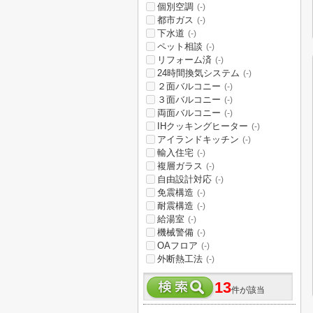
個別空調
(-)
都市ガス
(-)
下水道
(-)
ペット相談
(-)
リフォーム済
(-)
24時間換気システム
(-)
２面バルコニー
(-)
３面バルコニー
(-)
両面バルコニー
(-)
IHクッキングヒーター
(-)
アイランドキッチン
(-)
輸入住宅
(-)
複層ガラス
(-)
自由設計対応
(-)
免震構造
(-)
耐震構造
(-)
給湯室
(-)
機械警備
(-)
OAフロア
(-)
外断熱工法
(-)
13
件が該当