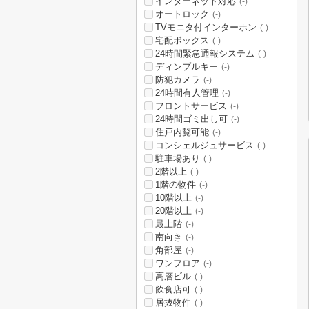
インターネット対応
(-)
オートロック
(-)
TVモニタ付インターホン
(-)
宅配ボックス
(-)
24時間緊急通報システム
(-)
ディンプルキー
(-)
防犯カメラ
(-)
24時間有人管理
(-)
フロントサービス
(-)
24時間ゴミ出し可
(-)
住戸内覧可能
(-)
コンシェルジュサービス
(-)
駐車場あり
(-)
2階以上
(-)
1階の物件
(-)
10階以上
(-)
20階以上
(-)
最上階
(-)
南向き
(-)
角部屋
(-)
ワンフロア
(-)
高層ビル
(-)
飲食店可
(-)
居抜物件
(-)