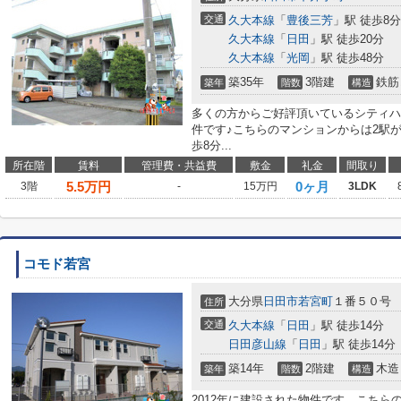
交通
久大本線
「
豊後三芳
」駅 徒歩8分
久大本線
「
日田
」駅 徒歩20分
久大本線
「
光岡
」駅 徒歩48分
築35年
3階建
鉄筋
築年
階数
構造
多くの方からご好評頂いているシティハ
件です♪こちらのマンションからは2駅
歩8分...
所在階
賃料
管理費・共益費
敷金
礼金
間取り
5.5
万円
0ヶ月
3階
-
15万円
3LDK
コモド若宮
大分県
日田市
若宮町
１番５０号
住所
交通
久大本線
「
日田
」駅 徒歩14分
日田彦山線
「
日田
」駅 徒歩14分
築14年
2階建
木造
築年
階数
構造
2012年に建設された物件です。こち