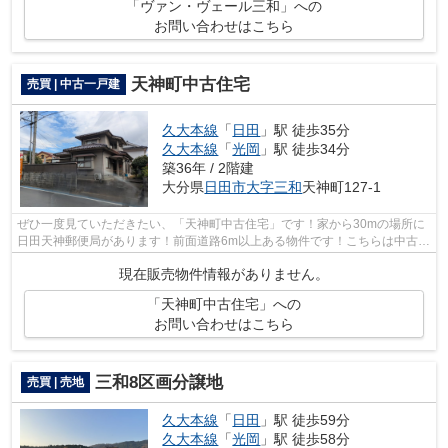
「ヴァン・ヴェール三和」への
お問い合わせはこちら
天神町中古住宅
売買 | 中古一戸建
久大本線
「
日田
」駅 徒歩35分
久大本線
「
光岡
」駅 徒歩34分
築36年 / 2階建
大分県
日田市
大字三和
天神町127-1
ぜひ一度見ていただきたい、「天神町中古住宅」です！家から30mの場所に
日田天神郵便局があります！前面道路6m以上ある物件です！こちらは中古一
戸建ての物件です！ご希望に沿った一戸...
現在販売物件情報がありません。
「天神町中古住宅」への
お問い合わせはこちら
三和8区画分譲地
売買 | 売地
久大本線
「
日田
」駅 徒歩59分
久大本線
「
光岡
」駅 徒歩58分