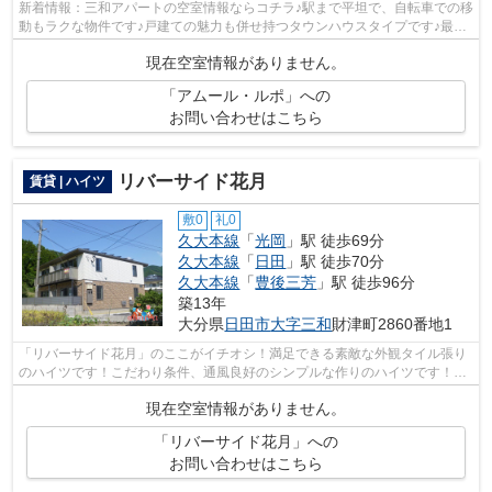
新着情報：三和アパートの空室情報ならコチラ♪駅まで平坦で、自転車での移
動もラクな物件です♪戸建ての魅力も併せ持つタウンハウスタイプです♪最上
階の物件です♪できるだけ早めに不動...
現在空室情報がありません。
「アムール・ルポ」への
お問い合わせはこちら
リバーサイド花月
賃貸 | ハイツ
敷0
礼0
久大本線
「
光岡
」駅 徒歩69分
久大本線
「
日田
」駅 徒歩70分
久大本線
「
豊後三芳
」駅 徒歩96分
築13年
大分県
日田市
大字三和
財津町2860番地1
「リバーサイド花月」のここがイチオシ！満足できる素敵な外観タイル張り
のハイツです！こだわり条件、通風良好のシンプルな作りのハイツです！気
分が落ちた時には換気でリフレッシュ...
現在空室情報がありません。
「リバーサイド花月」への
お問い合わせはこちら