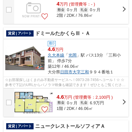
4
万
円
(管理費等：- )
0ヶ月
0ヶ月
敷金
礼金
2階 / 2DK / 76.86㎡
ドミールたかくらⅢ・Ａ
賃貸 | アパート
敷0
4.6
万円
久大本線
「
光岡
」駅 バス13分 「三和小
前」 停歩7分
築12年 / 46.06㎡
大分県
日田市
大字三和
９９４番地１
☆お部屋探しはくまのみ不動産サービスへ！0973-28-7456へコール！☆ ☆
参考で下記のURLからパノラマ映像も確認できます！ぜひともご覧くださ
い。☆ ドミールたかくらⅢB棟101号室パノラマ...
4.6
万
円
(管理費等：2,100円 )
0ヶ月
6.9万円
敷金
礼金
1階 / 2DK / 46.06㎡
ニュークレストールソフィアＡ
賃貸 | アパート