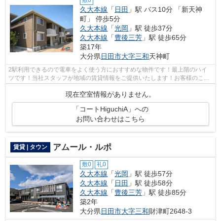
久大本線
「
日田
」駅 バス10分 「新天神
町」 停歩5分
久大本線
「
光岡
」駅 徒歩37分
久大本線
「
豊後三芳
」駅 徒歩65分
築17年
大分県
日田市
大字三和
天神町
2駅利用できるので電車をよく使う方におすすめな物件です！最上階のハイ
ツです！当社スタッフが地域の賃貸情報をご提供いたします！お客様のこだ
わりやご要望などございましたら、お気...
現在空室情報がありません。
「コートHiguchiA」への
お問い合わせはこちら
アムール・ルポ
賃貸 | タウン
敷0
礼0
久大本線
「
光岡
」駅 徒歩57分
久大本線
「
日田
」駅 徒歩58分
久大本線
「
豊後三芳
」駅 徒歩85分
築2年
大分県
日田市
大字三和
財津町2648-3