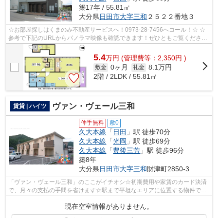
築17年 / 55.81㎡
大分県
日田市
大字三和
２５２２番地３
☆お部屋探しはくまのみ不動産サービスへ！0973-28-7456へコール！☆ ☆
参考で下記のURLからパノラマ映像も確認できます！ぜひともご覧くださ
い。☆ プリンセッサB棟201号室 パノラマ映像...
5.4
万
円
(管理費等：2,350円 )
0ヶ月
8.1万円
敷金
礼金
2階 / 2LDK / 55.81㎡
ヴァン・ヴェール三和
賃貸 | ハイツ
仲手無料
敷0
久大本線
「
日田
」駅 徒歩70分
久大本線
「
光岡
」駅 徒歩69分
久大本線
「
豊後三芳
」駅 徒歩96分
築8年
大分県
日田市
大字三和
財津町2850-3
「ヴァン・ヴェール三和」のここがイチオシ☆初期費用や家賃のカード決済
で、月々の支払の手間を省けます☆駅まで平坦なエリアに位置する物件で気
軽に散歩できるのもいいですね☆景色の移...
現在空室情報がありません。