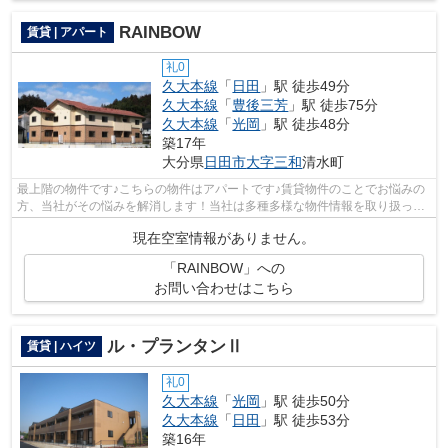
RAINBOW
賃貸 | アパート
礼0
久大本線
「
日田
」駅 徒歩49分
久大本線
「
豊後三芳
」駅 徒歩75分
久大本線
「
光岡
」駅 徒歩48分
築17年
大分県
日田市
大字三和
清水町
最上階の物件です♪こちらの物件はアパートです♪賃貸物件のことでお悩みの
方、当社がその悩みを解消します！当社は多種多様な物件情報を取り扱って
いるので、きっとご希望の物件が見つ...
現在空室情報がありません。
「RAINBOW」への
お問い合わせはこちら
ル・プランタンⅡ
賃貸 | ハイツ
礼0
久大本線
「
光岡
」駅 徒歩50分
久大本線
「
日田
」駅 徒歩53分
築16年