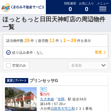
閲覧履歴
お気に入り
メニュー
0
0
ほっともっと日田天神町店の周辺物件
一覧
26
11
1～26
該当物件数
件
販売数
件
件を表示
変更
絞り込み条件：
なし
空室のみ
プリンセッサG
賃貸 | アパート
敷0
5
万円
久大本線
「
光岡
」駅 徒歩34分
築14年 / 57.26㎡
大分県
日田市
大字三和
２３１番地