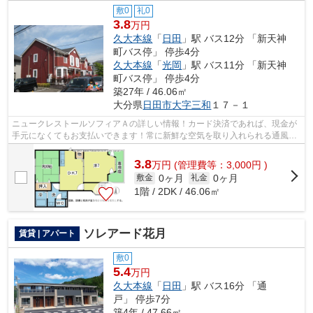
敷0
礼0
3.8
万円
久大本線
「
日田
」駅 バス12分 「新天神
町バス停」 停歩4分
久大本線
「
光岡
」駅 バス11分 「新天神
町バス停」 停歩4分
築27年 / 46.06㎡
大分県
日田市
大字三和
１７－１
ニュークレストールソフィアＡの詳しい情報！カード決済であれば、現金が
手元になくてもお支払いできます！常に新鮮な空気を取り入れられる通風良
好な間取りの物件！こちらの物件はア...
3.8
万
円
(管理費等：3,000円 )
0ヶ月
0ヶ月
敷金
礼金
1階 / 2DK / 46.06㎡
ソレアード花月
賃貸 | アパート
敷0
5.4
万円
久大本線
「
日田
」駅 バス16分 「通
戸」 停歩7分
築4年 / 47.66㎡