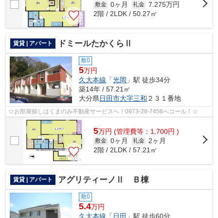
0ヶ月
7.275万円
敷金
礼金
2階 / 2LDK / 50.27㎡
ドミールたかくらⅡ
賃貸 | アパート
敷0
5
万円
久大本線
「
光岡
」駅 徒歩34分
築14年 / 57.21㎡
大分県
日田市
大字三和
２３１番地
☆お部屋探しはくまのみ不動産サービスへ！0973-28-7456へコール！☆
5
万
円
(管理費等：1,700円 )
0ヶ月
2ヶ月
敷金
礼金
2階 / 2LDK / 57.21㎡
アグリティーノⅡ Ｂ棟
賃貸 | アパート
敷0
5.4
万円
久大本線
「
日田
」駅 徒歩60分