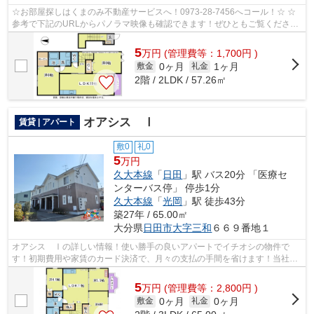
☆お部屋探しはくまのみ不動産サービスへ！0973-28-7456へコール！☆ ☆
参考で下記のURLからパノラマ映像も確認できます！ぜひともご覧くださ
い。☆ 旧ドミールたかくら2 203号室 パノラ...
5
万
円
(管理費等：1,700円 )
0ヶ月
1ヶ月
敷金
礼金
2階 / 2LDK / 57.26㎡
オアシス Ⅰ
賃貸 | アパート
敷0
礼0
5
万円
久大本線
「
日田
」駅 バス20分 「医療セ
ンターバス停」 停歩1分
久大本線
「
光岡
」駅 徒歩43分
築27年 / 65.00㎡
大分県
日田市
大字三和
６６９番地１
オアシス Ⅰの詳しい情報！使い勝手の良いアパートでイチオシの物件で
す！初期費用や家賃のカード決済で、月々の支払の手間を省けます！当社は
お客様のご希望に適した物件のご紹介をい...
5
万
円
(管理費等：2,800円 )
0ヶ月
0ヶ月
敷金
礼金