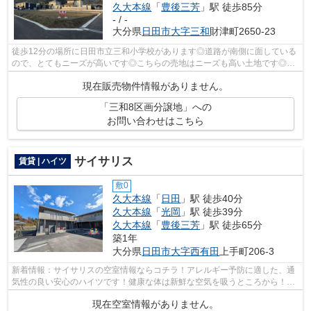
久大本線
「
豊後三芳
」駅 徒歩85分
- / -
大分県
日田市
大字三和
財津町2650-23
徒歩12分の場所に日田市立三和小学校があります◎道路が南側に面している
ので、とてもニーズが高いです◎こちらの売地はニーズも高い土地です◎土
地面積は230.62㎡(公簿)で一押しです◎初...
現在販売物件情報がありません。
「三和8区画分譲地」への
お問い合わせはこちら
サイサリス
賃貸 | ハイツ
敷0
久大本線
「
日田
」駅 徒歩40分
久大本線
「
光岡
」駅 徒歩39分
久大本線
「
豊後三芳
」駅 徒歩65分
築1年
大分県
日田市
大字西有田
上手町206-3
新着情報：サイサリスの空室情報ならコチラ！アレルギー予防に適した、通
気性の良い安心のハイツです！健康な体は新鮮な空気を吸うところから！場
所が平坦なのは、ランニングをする上...
現在空室情報がありません。