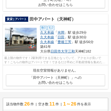
お問い合わせはこちら
田中アパート（天神町）
賃貸 | アパート
敷0
礼0
久大本線
「
光岡
」駅 徒歩29分
久大本線
「
日田
」駅 徒歩30分
久大本線
「
豊後三芳
」駅 徒歩56分
築41年
大分県
日田市
大字三和
天神町182
最上階の物件です！2駅利用できる立地となっていて、アクセスが良いで
す！こちらの物件はアパートです！できるだけ早めに不動産情報を集めたい
方は当社スタッフまでご連絡ください！地...
現在空室情報がありません。
「田中アパート（天神町）」への
お問い合わせはこちら
26
11
1～26
該当物件数
件
空き数
件
件を表示