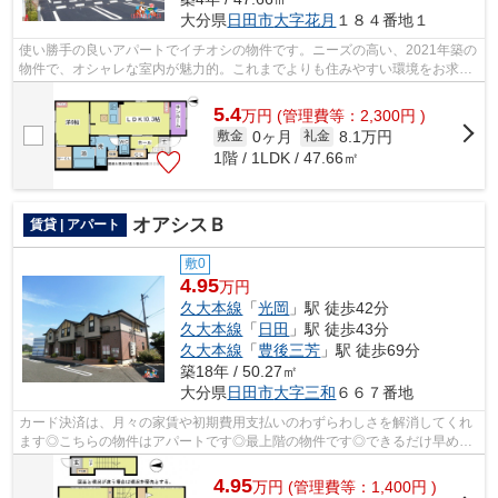
大分県
日田市
大字花月
１８４番地１
使い勝手の良いアパートでイチオシの物件です。ニーズの高い、2021年築の
物件で、オシャレな室内が魅力的。これまでよりも住みやすい環境をお求め
の方へ。ぜひ当社から物件をお選び下...
5.4
万
円
(管理費等：2,300円 )
0ヶ月
8.1万円
敷金
礼金
1階 / 1LDK / 47.66㎡
オアシスＢ
賃貸 | アパート
敷0
4.95
万円
久大本線
「
光岡
」駅 徒歩42分
久大本線
「
日田
」駅 徒歩43分
久大本線
「
豊後三芳
」駅 徒歩69分
築18年 / 50.27㎡
大分県
日田市
大字三和
６６７番地
カード決済は、月々の家賃や初期費用支払いのわずらわしさを解消してくれ
ます◎こちらの物件はアパートです◎最上階の物件です◎できるだけ早めに
不動産情報を集めたい方は当社スタッフま...
4.95
万
円
(管理費等：1,400円 )