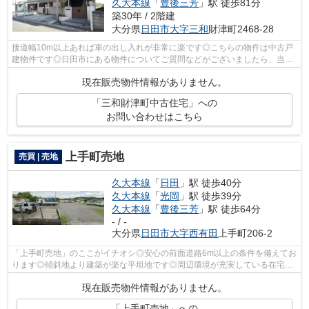
久大本線
「
豊後三芳
」駅 徒歩81分
築30年 / 2階建
大分県
日田市
大字三和
財津町2468-28
接道幅10m以上あれば車の出し入れが非常に楽です◎こちらの物件は中古戸
建物件です◎日田市にある物件についてご質問などがございましたら、当社
スタッフまでお気軽にご連絡ください◎し...
現在販売物件情報がありません。
「三和財津町中古住宅」への
お問い合わせはこちら
上手町売地
売買 | 売地
久大本線
「
日田
」駅 徒歩40分
久大本線
「
光岡
」駅 徒歩39分
久大本線
「
豊後三芳
」駅 徒歩64分
- / -
大分県
日田市
大字西有田
上手町206-2
「上手町売地」のここがイチオシ◎安心の前面道路6m以上の条件を備えてお
ります◎傾斜地より建築が楽な平坦地です◎周辺環境が充実している在宅用
地です◎不動産をお探しの際に、知らない...
現在販売物件情報がありません。
「上手町売地」への