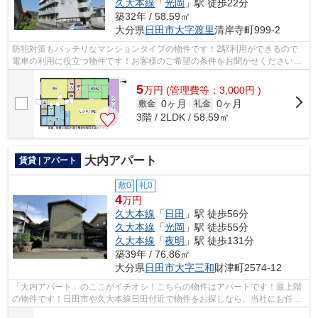
久大本線
「
光岡
」駅 徒歩22分
築32年 / 58.59㎡
大分県
日田市
大字渡里
清岸寺町999-2
防犯対策もバッチリなマンションタイプの物件です！2駅利用ができるので
電車の利用に役立つ物件です！お客様のご希望の条件をお聞かせください！
当社からお客様のお求めの条件に合った...
5
万
円
(管理費等：3,000円 )
0ヶ月
0ヶ月
敷金
礼金
3階 / 2LDK / 58.59㎡
大内アパート
賃貸 | アパート
敷0
礼0
4
万円
久大本線
「
日田
」駅 徒歩56分
久大本線
「
光岡
」駅 徒歩55分
久大本線
「
夜明
」駅 徒歩131分
築39年 / 76.86㎡
大分県
日田市
大字三和
財津町2574-12
「大内アパート」のここがイチオシ！こちらの物件はアパートです！最上階
の物件です！日田市や久大本線日田付近で物件をお探しなら、当社にお任せ
ください！当社では、お客様のニーズ...