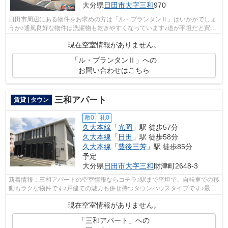
大分県
日田市
大字三和
970
日田市周辺にある物件をお求めの方は「ル・プランタンⅡ」はいかがでしょ
うか♪通風良好な物件は洗濯物も乾きやすくなっています♪道が平坦だと買い
物も快適にできますね♪敷地内には使い...
現在空室情報がありません。
「ル・プランタンⅡ」への
お問い合わせはこちら
三和アパート
賃貸 | タウン
敷0
礼0
久大本線
「
光岡
」駅 徒歩57分
久大本線
「
日田
」駅 徒歩58分
久大本線
「
豊後三芳
」駅 徒歩85分
予定
大分県
日田市
大字三和
財津町2648-3
新着情報：三和アパートの空室情報ならコチラ♪駅まで平坦で、自転車での移
動もラクな物件です♪戸建ての魅力も併せ持つタウンハウスタイプです♪最上
階の物件です♪できるだけ早めに不動...
現在空室情報がありません。
「三和アパート」への