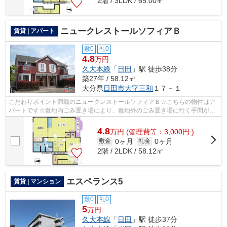
2階 / 3LDK / 65.00㎡
ニュークレストールソフィアＢ
賃貸 | アパート
敷0
礼0
4.8
万円
久大本線
「
日田
」駅 徒歩38分
築27年 / 58.12㎡
大分県
日田市
大字三和
１７－１
こだわりポイント満載のニュークレストールソフィアＢ☆こちらの物件はア
パートです☆敷地内ごみ置き場により、敷地外のごみ置き場に行く手間が省
けます☆ATMに行かずとも、初期費用や家...
4.8
万
円
(管理費等：3,000円 )
0ヶ月
0ヶ月
敷金
礼金
2階 / 2LDK / 58.12㎡
エスペランス5
賃貸 | マンション
敷0
礼0
5
万円
久大本線
「
日田
」駅 徒歩37分