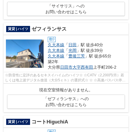
「サイサリス」への
お問い合わせはこちら
ゼフィランサス
賃貸 | ハイツ
敷0
久大本線
「
日田
」駅 徒歩40分
久大本線
「
光岡
」駅 徒歩39分
久大本線
「
豊後三芳
」駅 徒歩65分
築2年
大分県
日田市
大字西有田
上手町206-2
☆防音性に定評のあるセキスイハイムのハイツ☆ ☆CATV（2,200円/月）若
しくは地上波デジタル放送（大分5ｃｈ）の選択式☆ ☆ ☆高速バスバス停
「高速日田」徒歩1分以内☆
現在空室情報がありません。
「ゼフィランサス」への
お問い合わせはこちら
コートHiguchiA
賃貸 | ハイツ
敷0