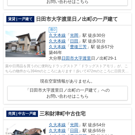
お問い合わせはこちら
日田市大字渡里日ノ出町の一戸建て
賃貸 | 一戸建て
敷0
久大本線
「
光岡
」駅 徒歩30分
久大本線
「
日田
」駅 徒歩31分
久大本線
「
豊後三芳
」駅 徒歩57分
築46年
大分県
日田市
大字渡里
日ノ出町29-1
薬や日用品を買うのに便利なドラッグストア「ドラッグストアモリ」が、こ
ちらの物件から394mのところにあります！歩いて472mのところに日田天神
郵便局があります！多くの方にご好評の...
現在空室情報がありません。
「日田市大字渡里日ノ出町の一戸建て」への
お問い合わせはこちら
三和財津町中古住宅
売買 | 中古一戸建
久大本線
「
光岡
」駅 徒歩54分
久大本線
「
日田
」駅 徒歩55分