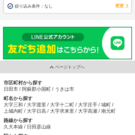
変更
絞り込み条件：
なし
ページトップへ
市区町村から探す
日田市
/
阿蘇郡小国町
/
うきは市
町名から探す
大字三和
/
大字渡里
/
大字十二町
/
大字庄手
/
城町
/
上城内町
/
大字日高
/
大字求来里
/
大字高瀬
/
南元町
路線から探す
久大本線
/
日田彦山線