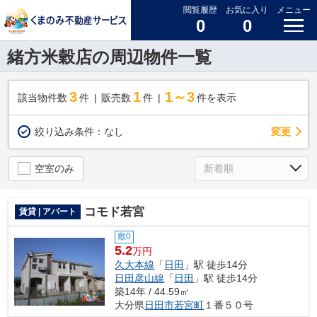
閲覧履歴
お気に入り
メニュー
0
0
緒方米穀店の周辺物件一覧
3
1
1～3
該当物件数
件
販売数
件
件を表示
変更
絞り込み条件：
なし
空室のみ
コモド若宮
賃貸 | アパート
敷0
5.2
万円
久大本線
「
日田
」駅 徒歩14分
日田彦山線
「
日田
」駅 徒歩14分
築14年 / 44.59㎡
大分県
日田市
若宮町
１番５０号