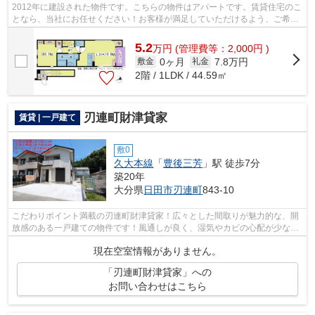
2012年に建設された物件です。こちらの物件はアパートです。賃貸住宅のこ
となら、当社にお任せください！お客様が満足していただけるよう、ご希望
にマッチした物件のご紹介いたします...
5.2
万
円
(管理費等：2,000円 )
0ヶ月
7.8万円
敷金
礼金
2階 / 1LDK / 44.59㎡
刃連町財津貸家
賃貸 | 一戸建て
敷0
久大本線
「
豊後三芳
」駅 徒歩7分
築20年
大分県
日田市
刃連町
843-10
こだわりポイント満載の刃連町財津貸家！広々とした間取りが魅力的な、開
放感のある一戸建ての物件です！風通しが良く、湿気やカビの心配が少ない
物件です！こちらの物件は眺望良好で...
現在空室情報がありません。
「刃連町財津貸家」への
お問い合わせはこちら