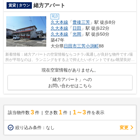
緒方アパート
賃貸 | タウン
礼0
久大本線
「
豊後三芳
」駅 徒歩8分
久大本線
「
日田
」駅 徒歩22分
久大本線
「
光岡
」駅 徒歩50分
築47年
大分県
日田市
三芳小渕町
88
新着情報：緒方アパートの空室情報ならコチラ♪風通しが良好な物件です♪場
所が平坦なのは、ランニングをする上で抑えたいポイントですね♪眺望良好な
物件です♪当社スタッフが地域の賃貸...
現在空室情報がありません。
「緒方アパート」への
お問い合わせはこちら
3
1
1～3
該当物件数
件
空き数
件
件を表示
変更
絞り込み条件：
なし