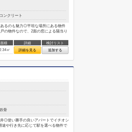
コンクリート
があるのも魅力◎平坦な場所にある物件
住戸の物件なので、2面の窓による陽当り
面積
詳細
検討リスト
2.34㎡
詳細を見る
追加する
鉄骨
井◎使い勝手の良いアパートでイチオシ
用途や行き先に応じて駅を選べる物件で