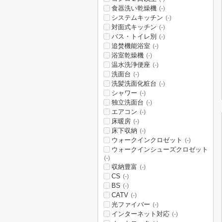
食器洗い乾燥機
(-)
システムキッチン
(-)
対面式キッチン
(-)
バス・トイレ別
(-)
追焚機能浴室
(-)
浴室乾燥機
(-)
温水洗浄便座
(-)
洗面台
(-)
洗髪洗面化粧台
(-)
シャワー
(-)
独立洗面台
(-)
エアコン
(-)
床暖房
(-)
床下収納
(-)
ウォークインクロゼット
(-)
ウォークインシューズクロゼット
(-)
収納豊富
(-)
CS
(-)
BS
(-)
CATV
(-)
光ファイバー
(-)
インターネット対応
(-)