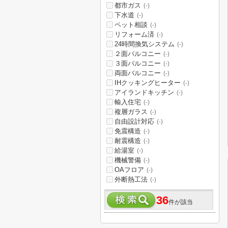
都市ガス
(-)
下水道
(-)
ペット相談
(-)
リフォーム済
(-)
24時間換気システム
(-)
２面バルコニー
(-)
３面バルコニー
(-)
両面バルコニー
(-)
IHクッキングヒーター
(-)
アイランドキッチン
(-)
輸入住宅
(-)
複層ガラス
(-)
自由設計対応
(-)
免震構造
(-)
耐震構造
(-)
給湯室
(-)
機械警備
(-)
OAフロア
(-)
外断熱工法
(-)
36
件が該当