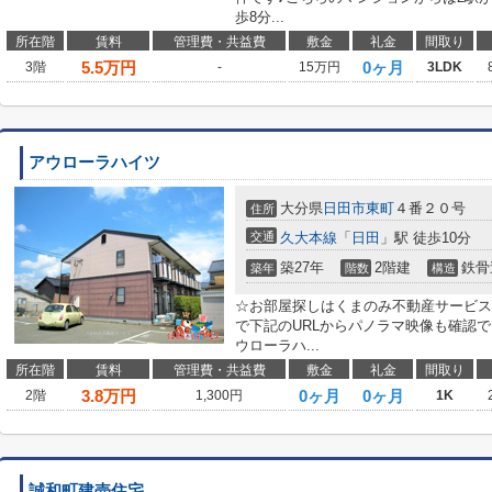
歩8分...
所在階
賃料
管理費・共益費
敷金
礼金
間取り
5.5
万円
0ヶ月
3階
-
15万円
3LDK
アウローラハイツ
大分県
日田市
東町
４番２０号
住所
交通
久大本線
「
日田
」駅 徒歩10分
築27年
2階建
鉄骨
築年
階数
構造
☆お部屋探しはくまのみ不動産サービスへ！0
で下記のURLからパノラマ映像も確認
ウローラハ...
所在階
賃料
管理費・共益費
敷金
礼金
間取り
3.8
万円
0ヶ月
0ヶ月
2階
1,300円
1K
誠和町建売住宅