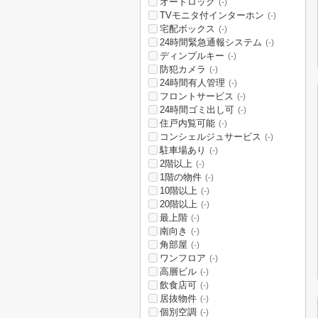
オートロック
(-)
TVモニタ付インターホン
(-)
宅配ボックス
(-)
24時間緊急通報システム
(-)
ディンプルキー
(-)
防犯カメラ
(-)
24時間有人管理
(-)
フロントサービス
(-)
24時間ゴミ出し可
(-)
住戸内覧可能
(-)
コンシェルジュサービス
(-)
駐車場あり
(-)
2階以上
(-)
1階の物件
(-)
10階以上
(-)
20階以上
(-)
最上階
(-)
南向き
(-)
角部屋
(-)
ワンフロア
(-)
高層ビル
(-)
飲食店可
(-)
居抜物件
(-)
個別空調
(-)