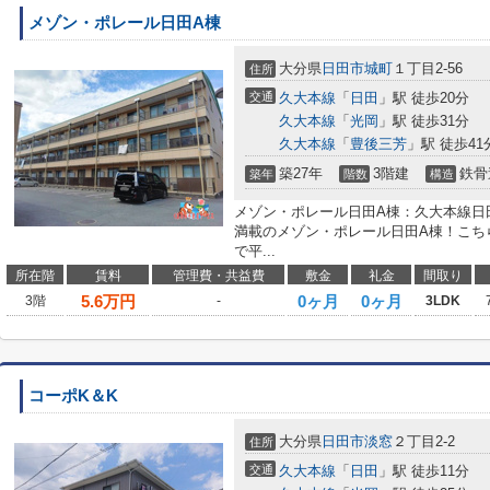
メゾン・ポレール日田A棟
大分県
日田市
城町
１丁目2-56
住所
交通
久大本線
「
日田
」駅 徒歩20分
久大本線
「
光岡
」駅 徒歩31分
久大本線
「
豊後三芳
」駅 徒歩41
築27年
3階建
鉄骨
築年
階数
構造
メゾン・ポレール日田A棟：久大本線日
満載のメゾン・ポレール日田A棟！こち
で平...
所在階
賃料
管理費・共益費
敷金
礼金
間取り
5.6
万円
0ヶ月
0ヶ月
3階
-
3LDK
コーポK＆K
大分県
日田市
淡窓
２丁目2-2
住所
交通
久大本線
「
日田
」駅 徒歩11分