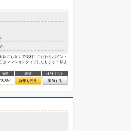
分
造
田駅にも近くて便利！こだわりポイント
らはマンションタイプになります！駅ま
面積
詳細
検討リスト
70.08㎡
詳細を見る
追加する