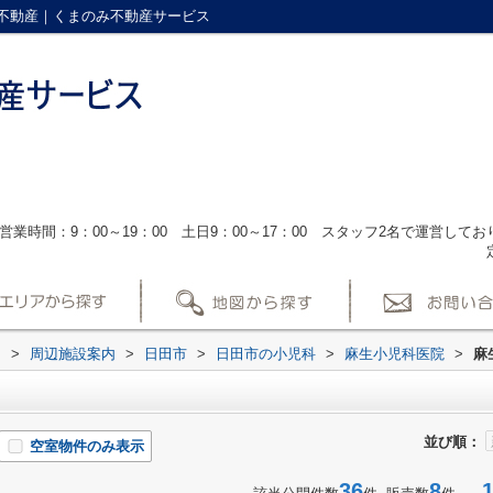
不動産｜くまのみ不動産サービス
営業時間：9：00～19：00 土日9：00～17：00 スタッフ2名で運営し
ス
>
周辺施設案内
>
日田市
>
日田市の小児科
>
麻生小児科医院
>
麻
並び順：
空室物件のみ表示
36
8
1-