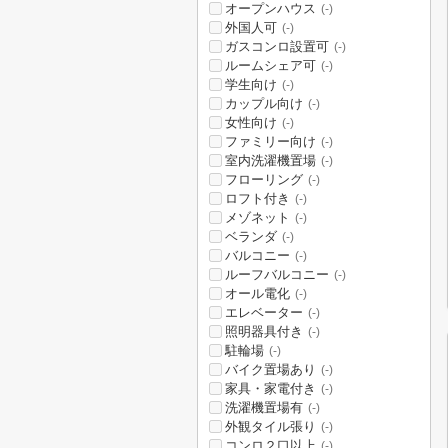
オープンハウス
(-)
外国人可
(-)
ガスコンロ設置可
(-)
ルームシェア可
(-)
学生向け
(-)
カップル向け
(-)
女性向け
(-)
ファミリー向け
(-)
室内洗濯機置場
(-)
フローリング
(-)
ロフト付き
(-)
メゾネット
(-)
ベランダ
(-)
バルコニー
(-)
ルーフバルコニー
(-)
オール電化
(-)
エレベーター
(-)
照明器具付き
(-)
駐輪場
(-)
バイク置場あり
(-)
家具・家電付き
(-)
洗濯機置場有
(-)
外観タイル張り
(-)
コンロ２口以上
(-)