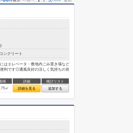
件表示
<<前へ
1
2
次へ>>
最初
分
コンクリート
にはエレベータ・敷地内ごみ置き場など
便利です◎通風良好の涼しく気持ちの良
面積
詳細
検討リスト
0.75㎡
詳細を見る
追加する