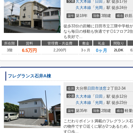
交通
久大本線
「
日田
」駅 徒歩17分
久大本線
「
光岡
」駅 徒歩24分
築18年
3階建
鉄筋
築年
階数
構造
徒歩33分の距離に日田市立三隈中学校
なら毎日の移動も快適です◎1フロア2
も良好で...
所在階
賃料
管理費・共益費
敷金
礼金
間取り
6.5
万円
0ヶ月
3階
2,200円
3ヶ月
2LDK
6
フレグランス石井A棟
大分県
日田市
淡窓
２丁目2-34
住所
交通
久大本線
「
日田
」駅 徒歩12分
久大本線
「
光岡
」駅 徒歩23分
築35年
2階建
軽量
築年
階数
構造
こだわりポイント満載のフレグランス石
の物件です◎近くに駅が2つあるため、
す◎歩...