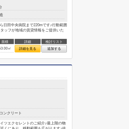
分
造
ら日田中央病院まで220mです♪行動範囲
スタッフが地域の賃貸情報をご提供いた
面積
詳細
検討リスト
53.00㎡
詳細を見る
追加する
コンクリート
イツエクセレントのご紹介♪最上階の物
が近くにあり、移動範囲も広がります♪徒