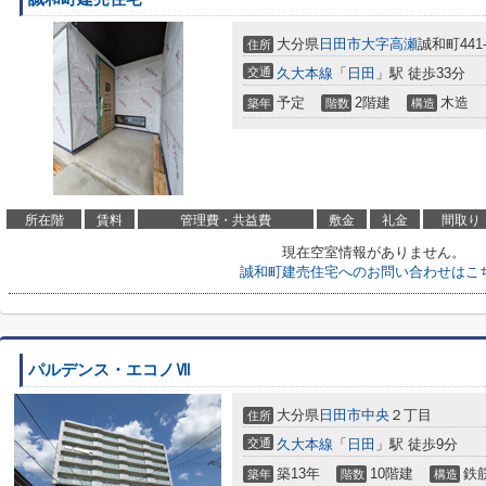
大分県
日田市
大字高瀬
誠和町441-
住所
交通
久大本線
「
日田
」駅 徒歩33分
予定
2階建
木造
築年
階数
構造
所在階
賃料
管理費・共益費
敷金
礼金
間取り
現在空室情報がありません。
誠和町建売住宅へのお問い合わせはこ
パルデンス・エコノⅦ
大分県
日田市
中央
２丁目
住所
交通
久大本線
「
日田
」駅 徒歩9分
築13年
10階建
鉄
築年
階数
構造