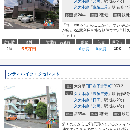
久大本線
「
光岡
」駅 徒歩25分
久大本線
「
豊後三芳
」駅 徒歩37
築24年
2階建
鉄骨
築年
階数
構造
「コーポK＆K」のここがイチオシ♪家か
が広がる2駅利用可能な物件です♪当社
します♪...
所在階
賃料
管理費・共益費
敷金
礼金
間取り
5.5
万円
0ヶ月
0ヶ月
2階
-
3DK
シティハイツエクセレント
大分県
日田市
下井手町
1069-2
住所
交通
久大本線
「
豊後三芳
」駅 徒歩8分
久大本線
「
日田
」駅 徒歩20分
久大本線
「
光岡
」駅 徒歩48分
築35年
3階建
鉄筋
築年
階数
構造
多くの方からご好評頂いているシティハ
件です♪こちらのマンションからは2駅