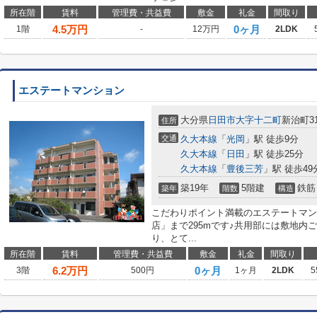
所在階
賃料
管理費・共益費
敷金
礼金
間取り
4.5
万円
0ヶ月
1階
-
12万円
2LDK
エステートマンション
大分県
日田市
大字十二町
新治町31
住所
交通
久大本線
「
光岡
」駅 徒歩9分
久大本線
「
日田
」駅 徒歩25分
久大本線
「
豊後三芳
」駅 徒歩49
築19年
5階建
鉄筋
築年
階数
構造
こだわりポイント満載のエステートマン
店」まで295mです♪共用部には敷地内
り、とて...
所在階
賃料
管理費・共益費
敷金
礼金
間取り
6.2
万円
0ヶ月
3階
500円
1ヶ月
2LDK
5