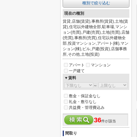
種別で絞り込む
現在の種別
賃貸,店舗(賃貸),事務所(賃貸),土地(賃
貸),住宅以外建物全部,駐車場,マンシ
ョン(売買),戸建(売買),土地(売買),店舗
(売買),事務所(売買),住宅以外建物全
部,投資マンション,アパート(棟),マン
ション(棟),ビル,戸建(投資),店舗事務
所,その他,土地(投資)
アパート
マンション
一戸建て
▼賃料
～
敷金・保証金なし
礼金・敷引なし
共益費・管理費込み
36
件が該当
間取り