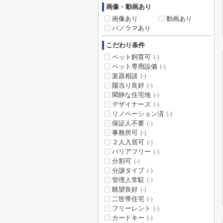
画像・動画あり
画像あり
動画あり
パノラマあり
こだわり条件
ペット飼育可
(-)
ペット専用設備
(-)
楽器相談
(-)
陽当り良好
(-)
閑静な住宅地
(-)
デザイナーズ
(-)
リノベーション済
(-)
保証人不要
(-)
事務所可
(-)
２人入居可
(-)
バリアフリー
(-)
分割可
(-)
分譲タイプ
(-)
管理人常駐
(-)
眺望良好
(-)
二世帯住宅
(-)
フリーレント
(-)
カードキー
(-)