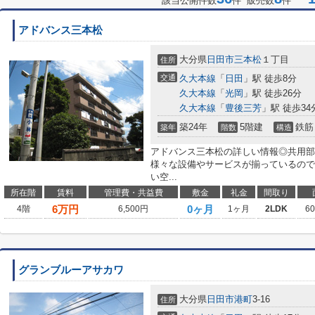
該当公開件数
件 販売数
件
アドバンス三本松
大分県
日田市
三本松
１丁目
住所
交通
久大本線
「
日田
」駅 徒歩8分
久大本線
「
光岡
」駅 徒歩26分
久大本線
「
豊後三芳
」駅 徒歩34
築24年
5階建
鉄筋
築年
階数
構造
アドバンス三本松の詳しい情報◎共用部
様々な設備やサービスが揃っているので
い空...
所在階
賃料
管理費・共益費
敷金
礼金
間取り
6
万円
0ヶ月
4階
6,500円
1ヶ月
2LDK
6
グランブルーアサカワ
大分県
日田市
港町
3-16
住所