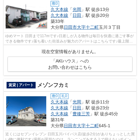
敷0
久大本線
「
光岡
」駅 徒歩13分
久大本線
「
日田
」駅 徒歩20分
築33年
大分県
日田市
大字十二町
玉川３丁目
ゆめマート 日田まで117mです♪日差しが入る物件は毎日を快適に過ごす事が
できる物件です♪落ち着いた街並みが魅力のアパートはこちらです♪最上階の
物件です♪できるだけ早めに不動産情報...
現在空室情報がありません。
「AKIハウス」への
お問い合わせはこちら
メゾンフカミ
賃貸 | アパート
敷0
礼0
久大本線
「
光岡
」駅 徒歩11分
久大本線
「
日田
」駅 徒歩23分
久大本線
「
豊後三芳
」駅 徒歩45分
築31年
大分県
日田市
大字十二町
645-1
近くにはセブンイレブン 日田玉川バイパス店(徒歩2分)がありちょっとした買
い物に便利です♪場所が平坦なのは、ランニングをする上で抑えたいポイント