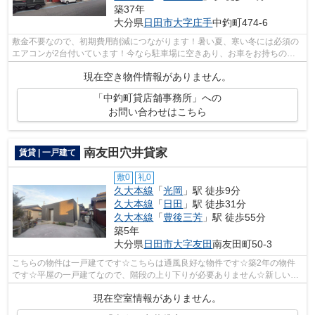
築37年
大分県
日田市
大字庄手
中釣町474-6
敷金不要なので、初期費用削減につながります！暑い夏、寒い冬には必須の
エアコンが2台付いています！今なら駐車場に空きあり、お車をお持ちの方
に！敷金不要なので、初期費用削減につ...
現在空き物件情報がありません。
「中釣町貸店舗事務所」への
お問い合わせはこちら
南友田穴井貸家
賃貸 | 一戸建て
敷0
礼0
久大本線
「
光岡
」駅 徒歩9分
久大本線
「
日田
」駅 徒歩31分
久大本線
「
豊後三芳
」駅 徒歩55分
築5年
大分県
日田市
大字友田
南友田町50-3
こちらの物件は一戸建てです☆こちらは通風良好な物件です☆築2年の物件
です☆平屋の一戸建てなので、階段の上り下りが必要ありません☆新しい
年、新しい出会い☆そして新しい賃貸戸建てを...
現在空室情報がありません。