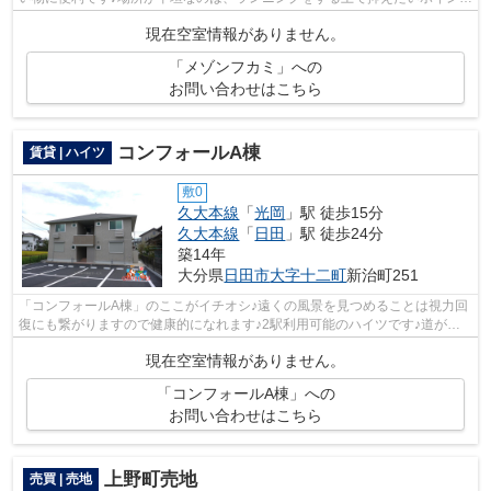
ですね♪こちらの物件は自走式駐車...
現在空室情報がありません。
「メゾンフカミ」への
お問い合わせはこちら
コンフォールA棟
賃貸 | ハイツ
敷0
久大本線
「
光岡
」駅 徒歩15分
久大本線
「
日田
」駅 徒歩24分
築14年
大分県
日田市
大字十二町
新治町251
「コンフォールA棟」のここがイチオシ♪遠くの風景を見つめることは視力回
復にも繋がりますので健康的になれます♪2駅利用可能のハイツです♪道が平
坦だと買い物も快適にできますね♪日田...
現在空室情報がありません。
「コンフォールA棟」への
お問い合わせはこちら
上野町売地
売買 | 売地