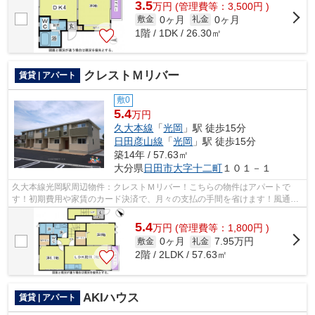
3.5
万
円
(管理費等：3,500円 )
0ヶ月
0ヶ月
敷金
礼金
1階 / 1DK / 26.30㎡
クレストＭリバー
賃貸 | アパート
敷0
5.4
万円
久大本線
「
光岡
」駅 徒歩15分
日田彦山線
「
光岡
」駅 徒歩15分
築14年 / 57.63㎡
大分県
日田市
大字十二町
１０１－１
久大本線光岡駅周辺物件：クレストＭリバー！こちらの物件はアパートで
す！初期費用や家賃のカード決済で、月々の支払の手間を省けます！風通し
が良く、熱がこもりにくいので、室内が...
5.4
万
円
(管理費等：1,800円 )
0ヶ月
7.95万円
敷金
礼金
2階 / 2LDK / 57.63㎡
AKIハウス
賃貸 | アパート