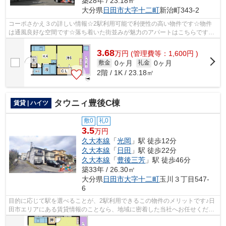
築28年 / 23.18㎡
大分県
日田市
大字十二町
新治町343-2
コーポさかえ３の詳しい情報☆2駅利用可能で利便性の高い物件です☆物件
は通風良好な空間です☆落ち着いた街並みが魅力のアパートはこちらです☆
当社スタッフが地域の賃貸情報をご提供いた...
3.68
万
円
(管理費等：1,600円 )
0ヶ月
0ヶ月
敷金
礼金
2階 / 1K / 23.18㎡
タウニィ豊後C棟
賃貸 | ハイツ
敷0
礼0
3.5
万円
久大本線
「
光岡
」駅 徒歩12分
久大本線
「
日田
」駅 徒歩22分
久大本線
「
豊後三芳
」駅 徒歩46分
築33年 / 26.30㎡
大分県
日田市
大字十二町
玉川３丁目547-
6
目的に応じて駅を選べることが、2駅利用できるこの物件のメリットです♪日
田市エリアにある賃貸情報のことなら、地域に密着した当社へお任せくださ
い♪当社は、多種多様な賃貸情報を取り...