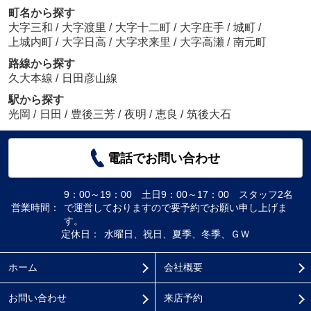
町名から探す
大字三和
/
大字渡里
/
大字十二町
/
大字庄手
/
城町
/
上城内町
/
大字日高
/
大字求来里
/
大字高瀬
/
南元町
路線から探す
久大本線
/
日田彦山線
駅から探す
光岡
/
日田
/
豊後三芳
/
夜明
/
恵良
/
筑後大石
電話でお問い合わせ
9：00～19：00 土日9：00～17：00 スタッフ2名
営業時間：
で運営しておりますので要予約でお願い申し上げま
す。
定休日：
水曜日、祝日、夏季、冬季、ＧＷ
ホーム
会社概要
お問い合わせ
来店予約