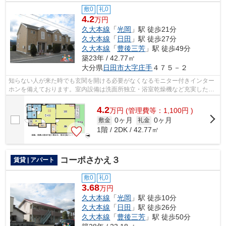
敷0
礼0
4.2
万円
久大本線
「
光岡
」駅 徒歩21分
久大本線
「
日田
」駅 徒歩27分
久大本線
「
豊後三芳
」駅 徒歩49分
築23年 / 42.77㎡
大分県
日田市
大字庄手
４７５－２
知らない人が来た時でも玄関を開ける必要がなくなるモニター付きインター
ホンを備えております。室内設備は洗面所独立・浴室乾燥機など充実した設
備を備え付けています。こちらの物件...
4.2
万
円
(管理費等：1,100円 )
0ヶ月
0ヶ月
敷金
礼金
1階 / 2DK / 42.77㎡
コーポさかえ３
賃貸 | アパート
敷0
礼0
3.68
万円
久大本線
「
光岡
」駅 徒歩10分
久大本線
「
日田
」駅 徒歩26分
久大本線
「
豊後三芳
」駅 徒歩50分