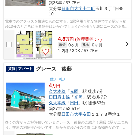
築36年 / 57.75㎡
大分県
日田市
大字十二町
玉川３丁目648-
10
電車でのアクセスを快適なものにする、2駅利用可能な物件です☆駅から徒
歩13分のところにある物件はいかがでしょうか☆様々な層にニーズのあるタ
ウンハウスの物件です☆できるだけ早めに...
4.8
万
円
(管理費等：- )
0ヶ月
0ヶ月
敷金
礼金
1-2階 / 3DK / 57.75㎡
グレース 後藤
賃貸 | アパート
敷0
礼0
4
万円
久大本線
「
光岡
」駅 徒歩7分
日田彦山線
「
光岡
」駅 徒歩7分
久大本線
「
日田
」駅 徒歩33分
築27年 / 53.51㎡
大分県
日田市
大字友田
１１７３番地１
多くの方からご好評頂いているグレース 後藤のご紹介！周辺に駅が二つあ
り、交通の利便性が高いです！駅から徒歩7分の位置にある物件なので、ア
クセスも良好です！使い勝手の良いアパ...