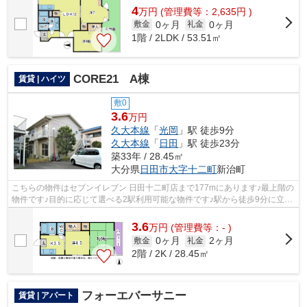
4
万
円
(管理費等：2,635円 )
0ヶ月
0ヶ月
敷金
礼金
1階 / 2LDK / 53.51㎡
CORE21 A棟
賃貸 | ハイツ
敷0
3.6
万円
久大本線
「
光岡
」駅 徒歩9分
久大本線
「
日田
」駅 徒歩23分
築33年 / 28.45㎡
大分県
日田市
大字十二町
新治町
こちらの物件はセブンイレブン 日田十二町店まで177mにあります♪最上階の
物件です♪目的に応じて選べる2駅利用可能な物件です♪駅から徒歩9分に立地
する物件です♪いち早くご希望の条件か...
3.6
万
円
(管理費等：- )
0ヶ月
2ヶ月
敷金
礼金
2階 / 2K / 28.45㎡
フォーエバーサニー
賃貸 | アパート