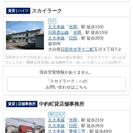
スカイラーク
賃貸 | ハイツ
礼0
久大本線
「
光岡
」駅 徒歩13分
日田彦山線
「
光岡
」駅 徒歩13分
久大本線
「
日田
」駅 徒歩20分
築30年
大分県
日田市
大字十二町
玉川３丁目7-2
日田市エリアでの住まいなら、住み心地も快適な「スカイラーク」はいかが
でしょうか。閑静な住宅地にある物件です。ゆったり広々とした2LDKでの
んびりした生活がおくれます。快適な暮...
現在空室情報がありません。
「スカイラーク」への
お問い合わせはこちら
中釣町貸店舗事務所
賃貸 | 店舗事務所
敷0
礼0
久大本線
「
光岡
」駅 徒歩21分
久大本線
「
日田
」駅 徒歩26分
久大本線
「
豊後三芳
」駅 徒歩49分