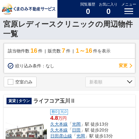
閲覧履歴
お気に入り
メニュー
0
0
宮原レディースクリニックの周辺物件
一覧
16
7
1～16
該当物件数
件
販売数
件
件を表示
変更
絞り込み条件：
なし
空室のみ
ライフコア玉川Ⅱ
賃貸 | タウン
敷0
礼0
4.8
万円
久大本線
「
光岡
」駅 徒歩13分
久大本線
「
日田
」駅 徒歩20分
日田彦山線
「
光岡
」駅 徒歩13分