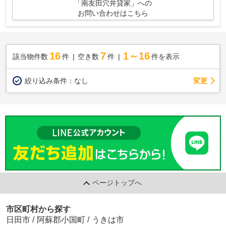
「南友田穴井貸家」への
お問い合わせはこちら
16
7
1～16
該当物件数
件
空き数
件
件を表示
変更
絞り込み条件：
なし
ページトップへ
市区町村から探す
日田市
/
阿蘇郡小国町
/
うきは市