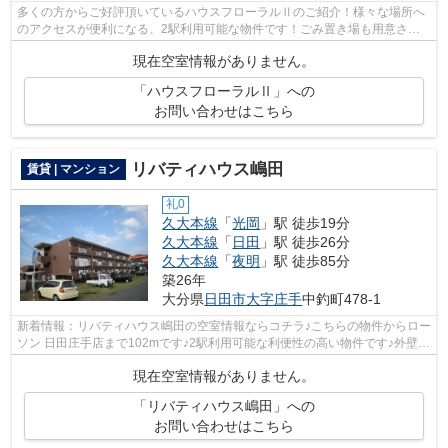
多くの方からご好評頂いているハウスフローラルⅡのご紹介！様々な場所へ
のアクセスが便利になる、2駅利用可能な物件です！ごみ置き場も用意され
ており、通勤前などにごみ捨て可能です...
現在空室情報がありません。
「ハウスフローラルⅡ」への
お問い合わせはこちら
リバティハウス嶋田
賃貸 | マンション
礼0
久大本線
「
光岡
」駅 徒歩19分
久大本線
「
日田
」駅 徒歩26分
久大本線
「
夜明
」駅 徒歩85分
築26年
大分県
日田市
大字庄手
中釣町478-1
新着情報：リバティハウス嶋田の空室情報ならコチラ♪こちらの物件からロー
ソン 日田庄手店まで102mです♪2駅利用可能な利便性の高い物件です♪外壁は
タイル張りとなっていて、印象的な外...
現在空室情報がありません。
「リバティハウス嶋田」への
お問い合わせはこちら