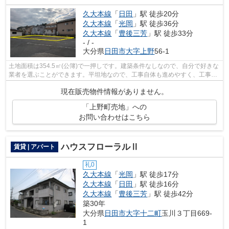
久大本線
「
日田
」駅 徒歩20分
久大本線
「
光岡
」駅 徒歩36分
久大本線
「
豊後三芳
」駅 徒歩33分
- / -
大分県
日田市
大字上野
56-1
土地面積は354.5㎡(公簿)で一押しです。建築条件なしなので、自分で好きな
業者を選ぶことができます。平坦地なので、工事自体も進めやすく、工事時
間も短くなりやすいですよ。こちらの...
現在販売物件情報がありません。
「上野町売地」への
お問い合わせはこちら
ハウスフローラルⅡ
賃貸 | アパート
礼0
久大本線
「
光岡
」駅 徒歩17分
久大本線
「
日田
」駅 徒歩16分
久大本線
「
豊後三芳
」駅 徒歩42分
築30年
大分県
日田市
大字十二町
玉川３丁目669-
1