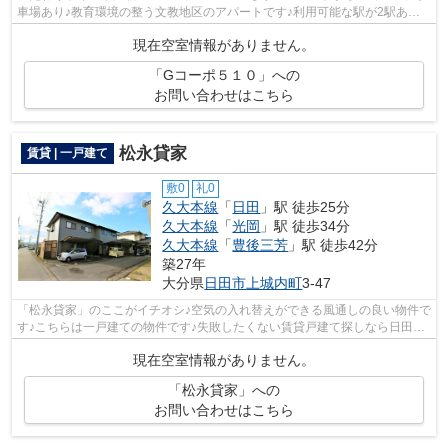
車場あり♪教育環境の整う文教地区のアパートです♪利用可能な駅が2駅あ
り、利便性の高い物件です♪できるだけ早め...
現在空室情報がありません。
「Gコーポ５１０」への
お問い合わせはこちら
松永貸家
賃貸 | 一戸建て
敷0
礼0
久大本線
「
日田
」駅 徒歩25分
久大本線
「
光岡
」駅 徒歩34分
久大本線
「
豊後三芳
」駅 徒歩42分
築27年
大分県
日田市
上城内町
3-47
「松永貸家」のここがイチオシ♪空気の入れ替えができる風通しの良い物件で
す♪こちらは一戸建ての物件です♪失敗したくない賃貸戸建て探しなら日田市
や久大本線日田付近に強い当社へご連...
現在空室情報がありません。
「松永貸家」への
お問い合わせはこちら