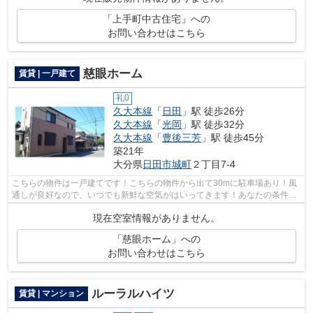
「上手町中古住宅」への
お問い合わせはこちら
慈眼ホーム
賃貸 | 一戸建て
礼0
久大本線
「
日田
」駅 徒歩26分
久大本線
「
光岡
」駅 徒歩32分
久大本線
「
豊後三芳
」駅 徒歩45分
築21年
大分県
日田市
城町
２丁目7-4
こちらの物件は一戸建てです！こちらの物件から出て30mに駐車場あり！風
通しが良好なので、いつでも新鮮な空気がはいってきます！あなたの条件に
合った物件選びのお手伝いをさせてくだ...
現在空室情報がありません。
「慈眼ホーム」への
お問い合わせはこちら
ルーラルハイツ
賃貸 | マンション