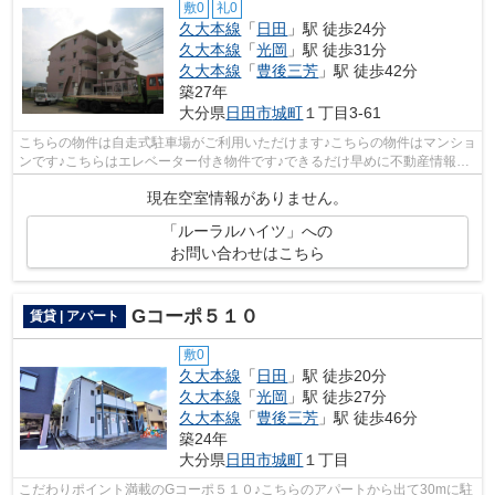
敷0
礼0
久大本線
「
日田
」駅 徒歩24分
久大本線
「
光岡
」駅 徒歩31分
久大本線
「
豊後三芳
」駅 徒歩42分
築27年
大分県
日田市
城町
１丁目3-61
こちらの物件は自走式駐車場がご利用いただけます♪こちらの物件はマンショ
ンです♪こちらはエレベーター付き物件です♪できるだけ早めに不動産情報を
集めたい方は当社スタッフまでご連絡...
現在空室情報がありません。
「ルーラルハイツ」への
お問い合わせはこちら
Gコーポ５１０
賃貸 | アパート
敷0
久大本線
「
日田
」駅 徒歩20分
久大本線
「
光岡
」駅 徒歩27分
久大本線
「
豊後三芳
」駅 徒歩46分
築24年
大分県
日田市
城町
１丁目
こだわりポイント満載のGコーポ５１０♪こちらのアパートから出て30mに駐