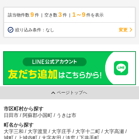
9
3
1～9
該当物件数
件
空き数
件
件を表示
変更
絞り込み条件：
なし
ページトップへ
市区町村から探す
日田市
/
阿蘇郡小国町
/
うきは市
町名から探す
大字三和
/
大字渡里
/
大字庄手
/
大字十二町
/
大字高瀬
/
城町
/
上城内町
/
大字友田
/
淡窓
/
下井手町