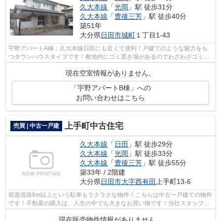
久大本線
「
光岡
」駅 徒歩31分
久大本線
「
豊後三芳
」駅 徒歩40分
築51年
大分県
日田市
城町
１丁目1-43
宇野アパートA棟：久大本線日田にも近くて便利！戸建てのような魅力をも
つタウンハウスタイプです！敷地内にゴミ置き場があるのでわざわざゴミを
捨てに行く手間が省けます！風通しが良...
現在空室情報がありません。
「宇野アパートB棟」への
お問い合わせはこちら
上手町中古住宅
売買 | 中古一戸建
久大本線
「
日田
」駅 徒歩29分
久大本線
「
光岡
」駅 徒歩33分
久大本線
「
豊後三芳
」駅 徒歩55分
築33年 / 2階建
大分県
日田市
大字西有田
上手町13-6
前面道路6m以上という駐車もラクラクな物件！こちらは中古一戸建ての物件
です！不動産の購入は、人生の中でも大きなお買い物です！当社スタッフが
不動産購入をしっかりサポートいたし...
現在販売物件情報がありません。