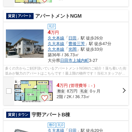
アパートメントNGM
賃貸 | アパート
礼0
4
万円
久大本線
「
日田
」駅 徒歩26分
久大本線
「
豊後三芳
」駅 徒歩47分
久大本線
「
光岡
」駅 徒歩33分
築36年 / 36.73㎡
大分県
日田市
上城内町
3-27
多くの方からご好評頂いているアパートメントNGMのご紹介！落ち着いた街
並みが魅力のアパートはこちらです！最上階の物件です！当社スタッフが地
域の賃貸情報をご提供いたします！お客...
4
万
円
(管理費等：- )
8万円
0ヶ月
敷金
礼金
2階 / 2K / 36.73㎡
宇野アパートB棟
賃貸 | タウン
敷0
礼0
久大本線
「
日田
」駅 徒歩20分