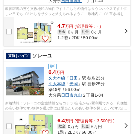
大分県
日田市
城町
１丁目1-43
教育環境の整う文教地区の物件です！こちらの物件はタウンハウスです！忙
しい日でもゴミ出しをサクッと終えられるように、敷地内にゴミ置き場を備
えております！風通しが良好な物件で...
4.7
万
円
(管理費等：- )
0ヶ月
0ヶ月
敷金
礼金
1-2階 / 2DK / 50.00㎡
ソレーユ
賃貸 | ハイツ
敷0
6.4
万円
久大本線
「
日田
」駅 徒歩23分
久大本線
「
光岡
」駅 徒歩25分
築19年 / 56.00㎡
大分県
日田市
丸山
２丁目1-84
新着情報：ソレーユの空室情報ならコチラ♪自宅から2駅利用できる、利便性
の高い物件です♪物件を選ぶ際には陽当たりの良い物件を探したいですね♪今
回はそんな物件をご用意致しました♪こ...
6.4
万
円
(管理費等：3,500円 )
0万円
6万円
敷金
礼金
1階 / 2LDK / 56.00㎡