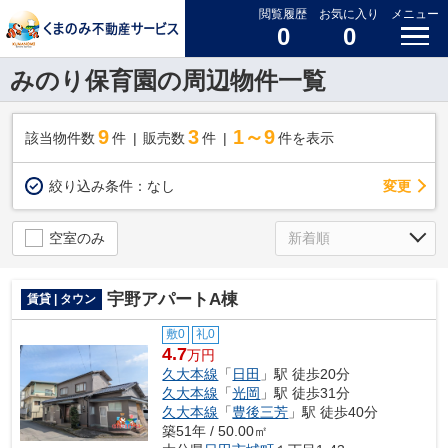
閲覧履歴
お気に入り
メニュー
0
0
みのり保育園の周辺物件一覧
9
3
1～9
該当物件数
件
販売数
件
件を表示
変更
絞り込み条件：
なし
空室のみ
宇野アパートA棟
賃貸 | タウン
敷0
礼0
4.7
万円
久大本線
「
日田
」駅 徒歩20分
久大本線
「
光岡
」駅 徒歩31分
久大本線
「
豊後三芳
」駅 徒歩40分
築51年 / 50.00㎡