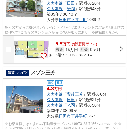
久大本線
「
日田
」駅 徒歩20分
久大本線
「
光岡
」駅 徒歩48分
築35年 / 86.40㎡
大分県
日田市
下井手町
1069-2
多くの方からご好評頂いているシティハイツエクセレントのご紹介♪最上階の
物件です♪こちらのマンションからは2駅が近くにあり、移動範囲も広がりま
す♪徒歩8分に駅のある、ニーズの高い...
5.5
万
円
(管理費等：- )
15万円
0ヶ月
敷金
礼金
3階 / 3LDK / 86.40㎡
メゾン三芳
賃貸 | ハイツ
敷0
礼0
4.3
万円
久大本線
「
豊後三芳
」駅 徒歩6分
久大本線
「
日田
」駅 徒歩21分
久大本線
「
光岡
」駅 徒歩50分
築38年 / 38.09㎡
大分県
日田市
下井手町
18-2
☆お部屋探しはくまのみ不動産サービスへ！0973-28-7456へコール！☆ ☆
参考で下記のURLからパノラマ映像も確認できます！ぜひともご覧くださ