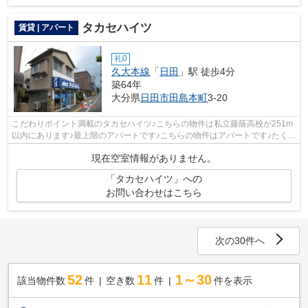
タカセハイツ
賃貸 | アパート
礼0
久大本線
「
日田
」駅 徒歩4分
築64年
大分県
日田市
田島本町
3-20
こだわりポイント満載のタカセハイツ♪こちらの物件は私立藤蔭高校が251m
以内にあります♪最上階のアパートです♪こちらの物件はアパートです♪たくさ
んの物件をご用意致しました♪色々な物...
現在空室情報がありません。
「タカセハイツ」への
お問い合わせはこちら
次の30件へ
52
11
1～30
該当物件数
件
空き数
件
件を表示