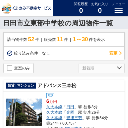
閲覧履歴
お気に入り
メニュー
0
0
日田市立東部中学校の周辺物件一覧
52
11
1～30
該当物件数
件
販売数
件
件を表示
変更
絞り込み条件：
なし
空室のみ
アドバンス三本松
賃貸 | マンション
敷0
6
万円
久大本線
「
日田
」駅 徒歩8分
久大本線
「
光岡
」駅 徒歩26分
久大本線
「
豊後三芳
」駅 徒歩34分
築24年 / 60.75㎡