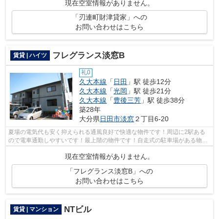
現在空室情報がありません。
「刃連町財津貸家」への
お問い合わせはこちら
フレグランス淡窓B
賃貸 | ハイツ
礼0
久大本線
「
日田
」駅 徒歩12分
久大本線
「
光岡
」駅 徒歩21分
久大本線
「
豊後三芳
」駅 徒歩38分
築28年
大分県
日田市
淡窓
２丁目6-20
夏場の電気代も安く抑えられる通風良好で快適な物件です！周辺に2駅ある
ので電車通勤しやすいです！最上階の物件です！自走式の駐車場がある物件
です！物件探しをはじめた方、当社をご...
現在空室情報がありません。
「フレグランス淡窓B」への
お問い合わせはこちら
NTビル
賃貸 | マンション