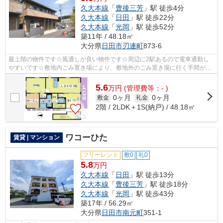
久大本線
「
豊後三芳
」駅 徒歩4分
久大本線
「
日田
」駅 徒歩22分
久大本線
「
光岡
」駅 徒歩52分
築11年 / 48.18㎡
大分県
日田市
刃連町
873-6
最上階の物件です☆風通しが良い物件です☆周辺に2駅あるので電車通勤し
やすいです☆敷地内ごみ置き場により、敷地外のごみ置き場に行く手間が省
けます☆できるだけ早めに不動産情報を集め...
5.6
万
円
(管理費等：- )
0ヶ月
0ヶ月
敷金
礼金
2階 / 2LDK＋1S(納戸) / 48.18㎡
ワコーひた
賃貸 | マンション
フリーレント
敷0
礼0
5.8
万円
久大本線
「
日田
」駅 徒歩13分
久大本線
「
豊後三芳
」駅 徒歩18分
久大本線
「
光岡
」駅 徒歩43分
築17年 / 56.29㎡
大分県
日田市
南元町
351-1