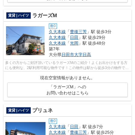
ラガーズM
賃貸 | ハイツ
敷0
久大本線
「
豊後三芳
」駅 徒歩3分
久大本線
「
日田
」駅 徒歩29分
久大本線
「
光岡
」駅 徒歩48分
築7年
大分県
日田市
大字日高
多くの方からご好評頂いているラガーズMのご紹介！よくお出かけをする方
にも便利な、2駅利用可能な物件です！この物件は駅から徒歩3分の物件で
す！内装もきれいな一押しの築浅物件です...
現在空室情報がありません。
「ラガーズM」への
お問い合わせはこちら
プリュネ
賃貸 | ハイツ
敷0
久大本線
「
日田
」駅 徒歩7分
久大本線
「
豊後三芳
」駅 徒歩25分