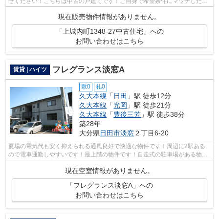
せください！こちらは中古の戸建てです！ご自身で希望条件にマッチした不
動産を見つけることは大変です！当社に...
現在販売物件情報がありません。
「上城内町1348-27中古住宅」への
お問い合わせはこちら
フレグランス淡窓A
賃貸 | ハイツ
敷0
礼0
久大本線
「
日田
」駅 徒歩12分
久大本線
「
光岡
」駅 徒歩21分
久大本線
「
豊後三芳
」駅 徒歩38分
築28年
大分県
日田市
淡窓
２丁目6-20
夏場の電気代も安く抑えられる通風良好で快適な物件です！周辺に2駅ある
ので電車通勤しやすいです！最上階の物件です！自走式の駐車場がある物件
です！物件探しをはじめた方、当社をご...
現在空室情報がありません。
「フレグランス淡窓A」への
お問い合わせはこちら