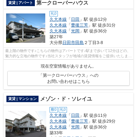
第一クローバーハウス
賃貸 | アパート
礼0
久大本線
「
日田
」駅 徒歩12分
久大本線
「
豊後三芳
」駅 徒歩31分
久大本線
「
光岡
」駅 徒歩36分
築27年
大分県
日田市
田島
２丁目3-8
最上階の物件です♪こちらの物件はアパートです♪駅まで歩いて12分ほどの、
魅力的な立地の物件です♪当社スタッフが地域の賃貸情報をご提供いたします
♪お客様のこだわりやご要望などござ...
現在空室情報がありません。
「第一クローバーハウス」への
お問い合わせはこちら
メゾン・ド・ソレイユ
賃貸 | マンション
敷0
礼0
久大本線
「
日田
」駅 徒歩11分
久大本線
「
豊後三芳
」駅 徒歩29分
久大本線
「
光岡
」駅 徒歩36分
築33年