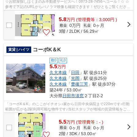
☆お部屋探しはくまのみ不動産サービスへ！0973-28-7456へコール！☆ ☆
参考で下記のURLからパノラマ映像も確認できます！ぜひともご覧くださ
い。☆ ワコーひた 102号室 パノラマ写真流...
5.8
万
円
(管理費等：3,000円 )
0万円
0ヶ月
敷金
礼金
3階 / 2LDK / 56.29㎡
コーポK＆K
賃貸 | ハイツ
敷0
礼0
5.5
万円
久大本線
「
日田
」駅 徒歩11分
久大本線
「
光岡
」駅 徒歩25分
久大本線
「
豊後三芳
」駅 徒歩37分
築24年 / 53.00㎡
大分県
日田市
淡窓
２丁目2-2
「コーポK＆K」のここがイチオシ♪家から日田中央病院まで220mです♪行動
範囲が広がる2駅利用可能な物件です♪当社スタッフが地域の賃貸情報をご提
供いたします♪お客様のこだわりやご要望...
5.5
万
円
(管理費等：- )
0ヶ月
0ヶ月
敷金
礼金
2階 / 3DK / 53.00㎡