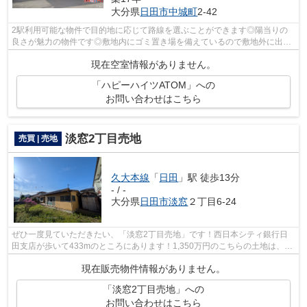
大分県
日田市
中城町
2-42
2駅利用可能な物件で目的地に応じて路線を選ぶことができます◎陽当りの
良さが魅力の物件です◎敷地内にゴミ置き場を備えているので敷地外に出る
必要が無く、短時間でごみ出しを終えられ...
現在空室情報がありません。
「ハピーハイツATOM」への
お問い合わせはこちら
淡窓2丁目売地
売買 | 売地
久大本線
「
日田
」駅 徒歩13分
- / -
大分県
日田市
淡窓
２丁目6-24
ぜひ一度見ていただきたい、「淡窓2丁目売地」です！西日本シティ銀行日
田支店が歩いて433mのところにあります！1,350万円のこちらの土地は、経
済的かつ好条件です！平坦地なので、傾...
現在販売物件情報がありません。
「淡窓2丁目売地」への
お問い合わせはこちら