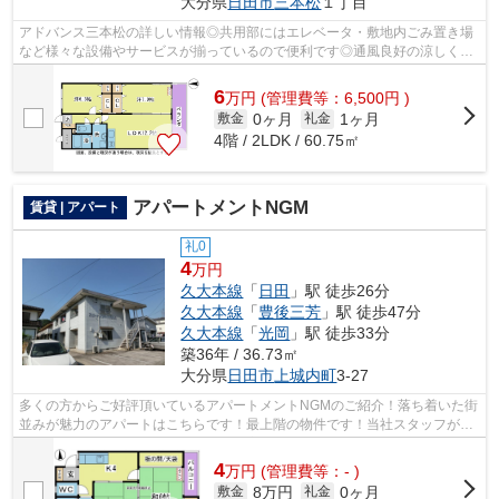
大分県
日田市
三本松
１丁目
アドバンス三本松の詳しい情報◎共用部にはエレベータ・敷地内ごみ置き場
など様々な設備やサービスが揃っているので便利です◎通風良好の涼しく気
持ちの良い空間をご提供いたします◎こち...
6
万
円
(管理費等：6,500円 )
0ヶ月
1ヶ月
敷金
礼金
4階 / 2LDK / 60.75㎡
アパートメントNGM
賃貸 | アパート
礼0
4
万円
久大本線
「
日田
」駅 徒歩26分
久大本線
「
豊後三芳
」駅 徒歩47分
久大本線
「
光岡
」駅 徒歩33分
築36年 / 36.73㎡
大分県
日田市
上城内町
3-27
多くの方からご好評頂いているアパートメントNGMのご紹介！落ち着いた街
並みが魅力のアパートはこちらです！最上階の物件です！当社スタッフが地
域の賃貸情報をご提供いたします！お客...
4
万
円
(管理費等：- )
8万円
0ヶ月
敷金
礼金