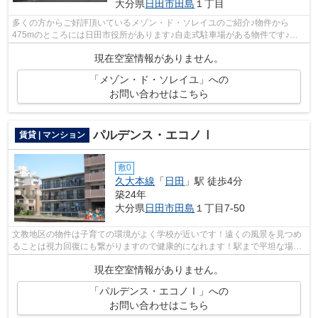
大分県
日田市
田島
１丁目
多くの方からご好評頂いているメゾン・ド・ソレイユのご紹介♪物件から
475mのところには日田市役所があります♪自走式駐車場がある物件です♪こ
ちらはマンションタイプになります♪賃貸情...
現在空室情報がありません。
「メゾン・ド・ソレイユ」への
お問い合わせはこちら
パルデンス・エコノⅠ
賃貸 | マンション
敷0
久大本線
「
日田
」駅 徒歩4分
築24年
大分県
日田市
田島
１丁目7-50
文教地区の物件は子育ての環境がよく学校が近いです！遠くの風景を見つめ
ることは視力回復にも繋がりますので健康的になれます！駅まで平坦な場所
で移動もラクな物件です！風通しが良...
現在空室情報がありません。
「パルデンス・エコノⅠ」への
お問い合わせはこちら