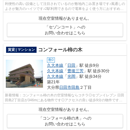
利便性の高い設備として注目されているのが敷地内ごみ置き場です♪風通しの
よさが魅力のハイツです♪2駅利用できるので電車をよく使う方におすすめな
物件です♪平坦な場所にあるハイツな...
現在空室情報がありません。
「セゾンコート」への
お問い合わせはこちら
コンフォール柿の木
賃貸 | マンション
敷0
久大本線
「
日田
」駅 徒歩9分
久大本線
「
豊後三芳
」駅 徒歩30分
久大本線
「
光岡
」駅 徒歩34分
築21年
大分県
日田市
田島
２丁目
新着情報：コンフォール柿の木の空室情報ならコチラ◎セブンイレブン 日田
田島2丁目店が346mにある物件です◎アクセスの良い徒歩9分の物件です◎
教育環境の整う文教地区の物件です◎いち早...
現在空室情報がありません。
「コンフォール柿の木」への
お問い合わせはこちら