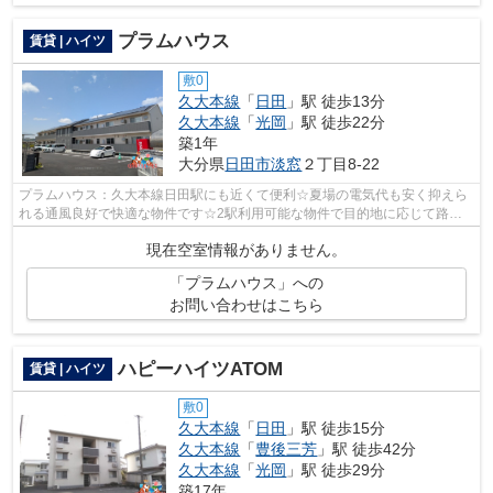
プラムハウス
賃貸 | ハイツ
敷0
久大本線
「
日田
」駅 徒歩13分
久大本線
「
光岡
」駅 徒歩22分
築1年
大分県
日田市
淡窓
２丁目8-22
プラムハウス：久大本線日田駅にも近くて便利☆夏場の電気代も安く抑えら
れる通風良好で快適な物件です☆2駅利用可能な物件で目的地に応じて路線
を選ぶことができます☆移動距離が短くて...
現在空室情報がありません。
「プラムハウス」への
お問い合わせはこちら
ハピーハイツATOM
賃貸 | ハイツ
敷0
久大本線
「
日田
」駅 徒歩15分
久大本線
「
豊後三芳
」駅 徒歩42分
久大本線
「
光岡
」駅 徒歩29分
築17年