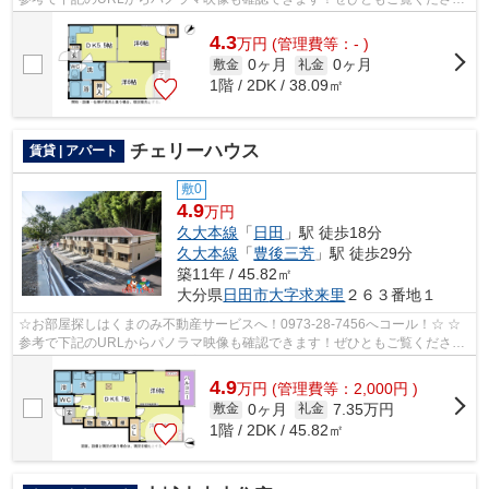
い。☆ メゾン三芳103号室 パノラマ写真流用...
4.3
万
円
(管理費等：- )
0ヶ月
0ヶ月
敷金
礼金
1階 / 2DK / 38.09㎡
チェリーハウス
賃貸 | アパート
敷0
4.9
万円
久大本線
「
日田
」駅 徒歩18分
久大本線
「
豊後三芳
」駅 徒歩29分
築11年 / 45.82㎡
大分県
日田市
大字求来里
２６３番地１
☆お部屋探しはくまのみ不動産サービスへ！0973-28-7456へコール！☆ ☆
参考で下記のURLからパノラマ映像も確認できます！ぜひともご覧くださ
い。☆ チェリーハウス101号室 パノラマ写真...
4.9
万
円
(管理費等：2,000円 )
0ヶ月
7.35万円
敷金
礼金
1階 / 2DK / 45.82㎡