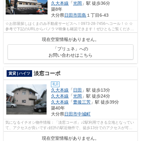
久大本線
「
光岡
」駅 徒歩36分
築8年
大分県
日田市
田島
１丁目6-43
☆お部屋探しはくまのみ不動産サービスへ！0973-28-7456へコール！☆ ☆
参考で下記のURLからパノラマ映像も確認できます！ぜひともご覧くださ
い。☆ プリュネ203号室 パノラマ写真流用転...
現在空室情報がありません。
「プリュネ」への
お問い合わせはこちら
淡窓コーポ
賃貸 | ハイツ
礼0
久大本線
「
日田
」駅 徒歩13分
久大本線
「
光岡
」駅 徒歩24分
久大本線
「
豊後三芳
」駅 徒歩39分
築40年
大分県
日田市
中城町
気になるイチオシ物件情報：「淡窓コーポ」♪2駅利用できる立地となってい
て、アクセスが良いです♪好評の駅近物件で、徒歩13分でのアクセスが可能
です♪久大本線日田周辺の物件で気にな...
現在空室情報がありません。