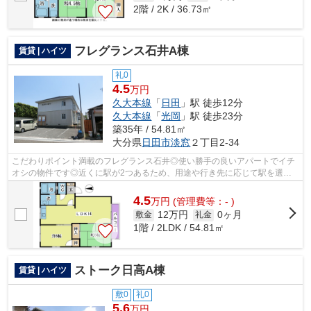
2階 / 2K / 36.73㎡
フレグランス石井A棟
賃貸 | ハイツ
礼0
4.5
万円
久大本線
「
日田
」駅 徒歩12分
久大本線
「
光岡
」駅 徒歩23分
築35年 / 54.81㎡
大分県
日田市
淡窓
２丁目2-34
こだわりポイント満載のフレグランス石井◎使い勝手の良いアパートでイチ
オシの物件です◎近くに駅が2つあるため、用途や行き先に応じて駅を選べ
る物件です◎歩いて12分ほどで駅にアクセ...
4.5
万
円
(管理費等：- )
12万円
0ヶ月
敷金
礼金
1階 / 2LDK / 54.81㎡
ストーク日高A棟
賃貸 | ハイツ
敷0
礼0
5.6
万円