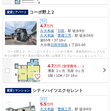
コーポ野上２
賃貸 | アパート
礼0
4.7
万円
久大本線
「
日田
」駅 徒歩9分
久大本線
「
豊後三芳
」駅 徒歩24分
築55年 / 37.18㎡
大分県
日田市
田島
１丁目5-50
「コーポ野上２」のここがイチオシ！こだわり条件、通風良好のシンプルな
作りの物件です！気分が落ちた時には換気でリフレッシュしましょう！こち
らの物件はアパートです！近くに2駅あ...
4.7
万
円
(管理費等：- )
2ヶ月
0ヶ月
敷金
礼金
1階 / 1DK / 37.18㎡
シティハイツエクセレント
賃貸 | マンション
礼0
5.5
万円
久大本線
「
豊後三芳
」駅 徒歩8分