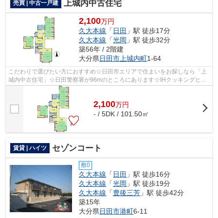
上城内中古住宅
売買 | 中古一戸建
2,100
万円
久大本線
「
日田
」駅 徒歩17分
久大本線
「
光岡
」駅 徒歩32分
築56年 / 2階建
大分県
日田市
上城内町
1-64
こだわりで選びたい方におすすめ☆日田市エリアで住まいをお探しなら「上
城内中古住宅」☆日田警察署が96mのところにあります☆IHクッキングヒー
ター付きのキッチンです☆生活環境が整った...
2,100
万
円
- / 5DK / 101.50㎡
セゾンコート
賃貸 | ハイツ
敷0
久大本線
「
日田
」駅 徒歩16分
久大本線
「
光岡
」駅 徒歩19分
久大本線
「
豊後三芳
」駅 徒歩42分
築15年
大分県
日田市
港町
6-11