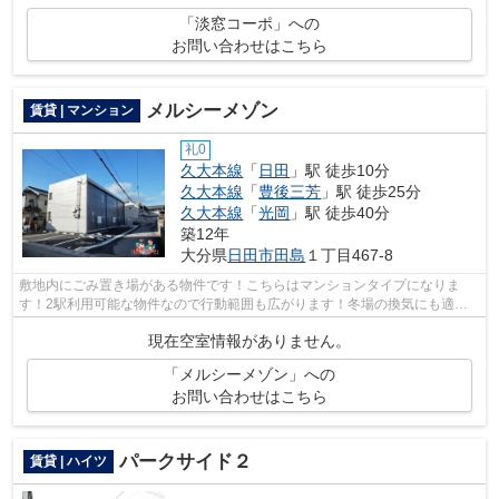
「淡窓コーポ」への
お問い合わせはこちら
メルシーメゾン
賃貸 | マンション
礼0
久大本線
「
日田
」駅 徒歩10分
久大本線
「
豊後三芳
」駅 徒歩25分
久大本線
「
光岡
」駅 徒歩40分
築12年
大分県
日田市
田島
１丁目467-8
敷地内にごみ置き場がある物件です！こちらはマンションタイプになりま
す！2駅利用可能な物件なので行動範囲も広がります！冬場の換気にも適し
た、風通しの良い湿気が溜まりにくい物件...
現在空室情報がありません。
「メルシーメゾン」への
お問い合わせはこちら
パークサイド２
賃貸 | ハイツ