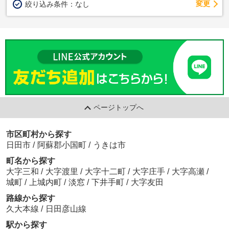
変更
絞り込み条件：
なし
ページトップへ
市区町村から探す
日田市
/
阿蘇郡小国町
/
うきは市
町名から探す
大字三和
/
大字渡里
/
大字十二町
/
大字庄手
/
大字高瀬
/
城町
/
上城内町
/
淡窓
/
下井手町
/
大字友田
路線から探す
久大本線
/
日田彦山線
駅から探す