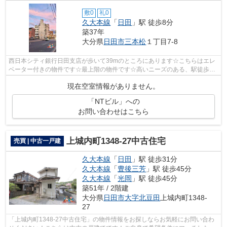
敷0
礼0
久大本線
「
日田
」駅 徒歩8分
築37年
大分県
日田市
三本松
１丁目7-8
西日本シティ銀行日田支店が歩いて39mのところにあります☆こちらはエレ
ベーター付きの物件です☆最上階の物件です☆高いニーズのある、駅徒歩8
分の物件です☆できるだけ早めに不動産情報...
現在空室情報がありません。
「NTビル」への
お問い合わせはこちら
上城内町1348-27中古住宅
売買 | 中古一戸建
久大本線
「
日田
」駅 徒歩31分
久大本線
「
豊後三芳
」駅 徒歩45分
久大本線
「
光岡
」駅 徒歩45分
築51年 / 2階建
大分県
日田市
大字北豆田
上城内町1348-
27
「上城内町1348-27中古住宅」の物件情報をお探しならお気軽にお問い合わ