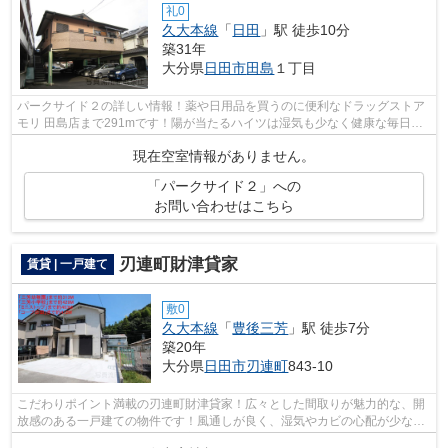
礼0
久大本線
「
日田
」駅 徒歩10分
築31年
大分県
日田市
田島
１丁目
パークサイド２の詳しい情報！薬や日用品を買うのに便利なドラッグストア
モリ 田島店まで291mです！陽が当たるハイツは湿気も少なく健康な毎日を
過ごせます！敷地内ごみ置き場は、ごみ...
現在空室情報がありません。
「パークサイド２」への
お問い合わせはこちら
刃連町財津貸家
賃貸 | 一戸建て
敷0
久大本線
「
豊後三芳
」駅 徒歩7分
築20年
大分県
日田市
刃連町
843-10
こだわりポイント満載の刃連町財津貸家！広々とした間取りが魅力的な、開
放感のある一戸建ての物件です！風通しが良く、湿気やカビの心配が少ない
物件です！こちらの物件は眺望良好で...