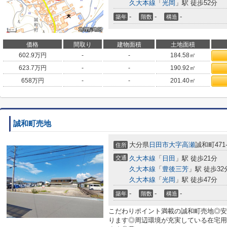
久大本線
「
光岡
」駅 徒歩52分
-
-
-
築年
階数
構造
価格
間取り
建物面積
土地面積
602.9
万円
-
-
184.58㎡
623.7
万円
-
-
190.92㎡
658
万円
-
-
201.40㎡
誠和町売地
大分県
日田市
大字高瀬
誠和町471-
住所
交通
久大本線
「
日田
」駅 徒歩21分
久大本線
「
豊後三芳
」駅 徒歩32
久大本線
「
光岡
」駅 徒歩47分
-
-
-
築年
階数
構造
こだわりポイント満載の誠和町売地◎安
ります◎周辺環境が充実している在宅用地で