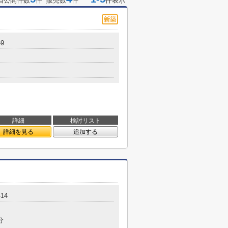
当公開件数
件 販売数
件
件表示
9
詳細
検討リスト
詳細を見る
追加する
14
分