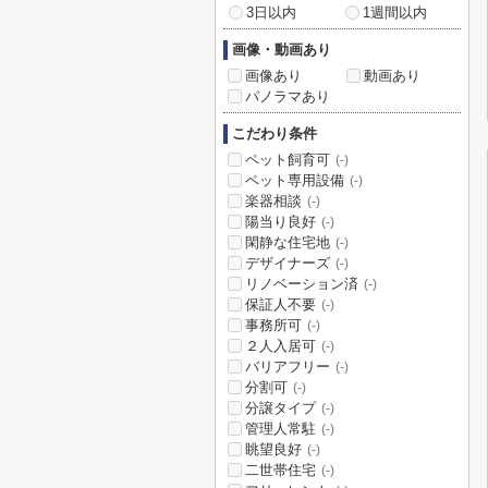
3日以内
1週間以内
画像・動画あり
画像あり
動画あり
パノラマあり
こだわり条件
ペット飼育可
(-)
ペット専用設備
(-)
楽器相談
(-)
陽当り良好
(-)
閑静な住宅地
(-)
デザイナーズ
(-)
リノベーション済
(-)
保証人不要
(-)
事務所可
(-)
２人入居可
(-)
バリアフリー
(-)
分割可
(-)
分譲タイプ
(-)
管理人常駐
(-)
眺望良好
(-)
二世帯住宅
(-)