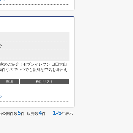
分
家のご紹介！セブンイレブン 日田大山
の物件なのでいつでも新鮮な空気を味わえ
詳細
検討リスト
ら
5
4
1-5
当公開件数
件 販売数
件
件表示