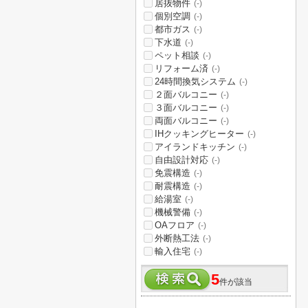
居抜物件
(-)
個別空調
(-)
都市ガス
(-)
下水道
(-)
ペット相談
(-)
リフォーム済
(-)
24時間換気システム
(-)
２面バルコニー
(-)
３面バルコニー
(-)
両面バルコニー
(-)
IHクッキングヒーター
(-)
アイランドキッチン
(-)
自由設計対応
(-)
免震構造
(-)
耐震構造
(-)
給湯室
(-)
機械警備
(-)
OAフロア
(-)
外断熱工法
(-)
輸入住宅
(-)
5
件が該当