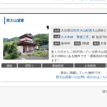
西大山貸家
大分県
日田市
大山町西大山
858-2
住所
交通
久大本線
「
豊後三芳
」駅 徒歩76
築49年
2階建
木造
築年
階数
構造
多くの方からご好評頂いている西大山貸
店が189mにある物件です！通風良好
ます！...
価格
間取り
建物面積
土地面積
過去に掲載していた物件です。
西大山貸家へのお問い合わせはこち
該