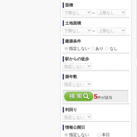
面積
～
土地面積
～
建築条件
指定しない
あり
なし
駅からの徒歩
築年数
5
件が該当
利回り
情報公開日
指定しない
本日