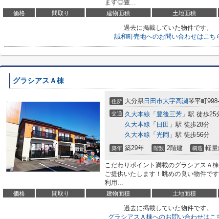
ます◎豊...
価格
間取り
建物面積
土地面積
過去に掲載していた物件です。
誠和町売地へのお問い合わせはこち
グラシアスＡ棟
大分県
日田市
大字高瀬
琴平町998-
住所
交通
久大本線
「
豊後三芳
」駅 徒歩25
久大本線
「
日田
」駅 徒歩28分
久大本線
「
光岡
」駅 徒歩56分
築29年
2階建
軽量
築年
階数
構造
こだわりポイント満載のグラシアスＡ棟
ご提供いたします！眺めの良い物件です
利用...
価格
間取り
建物面積
土地面積
過去に掲載していた物件です。
グラシアスＡ棟へのお問い合わせはこ