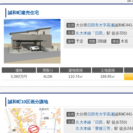
該
誠和町建売住宅
大分県
日田市
大字高瀬
誠和町441-
住所
交通
久大本線
「
日田
」駅 徒歩33分
予定
2階建
木造
築年
階数
構造
価格
間取り
建物面積
土地面積
3,380
万円
4LDK
110.74㎡
189.95㎡
誠和町10区画分譲地
大分県
日田市
大字高瀬
誠和町441-
住所
交通
久大本線
「
日田
」駅 徒歩33分
久大本線
「
豊後三芳
」駅 徒歩24