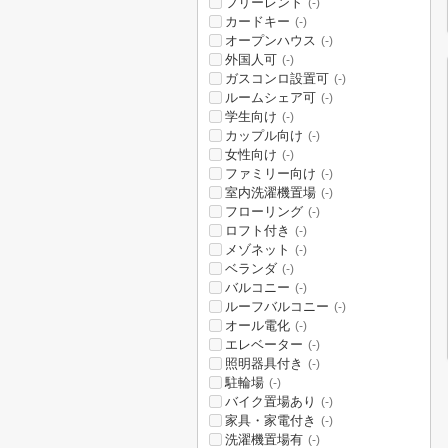
フリーレント
(-)
カードキー
(-)
オープンハウス
(-)
外国人可
(-)
ガスコンロ設置可
(-)
ルームシェア可
(-)
学生向け
(-)
カップル向け
(-)
女性向け
(-)
ファミリー向け
(-)
室内洗濯機置場
(-)
フローリング
(-)
ロフト付き
(-)
メゾネット
(-)
ベランダ
(-)
バルコニー
(-)
ルーフバルコニー
(-)
オール電化
(-)
エレベーター
(-)
照明器具付き
(-)
駐輪場
(-)
バイク置場あり
(-)
家具・家電付き
(-)
洗濯機置場有
(-)