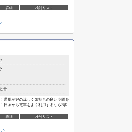
詳細
検討リスト
ら
2
分
鉄骨
！通風良好の涼しく気持ちの良い空間を
！日頃から電車をよく利用するなら2駅
詳細
検討リスト
ちら