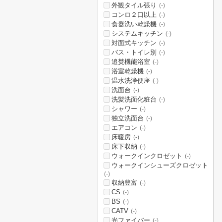
外観タイル張り
(-)
コンロ２口以上
(-)
食器洗い乾燥機
(-)
システムキッチン
(-)
対面式キッチン
(-)
バス・トイレ別
(-)
追焚機能浴室
(-)
浴室乾燥機
(-)
温水洗浄便座
(-)
洗面台
(-)
洗髪洗面化粧台
(-)
シャワー
(-)
独立洗面台
(-)
エアコン
(-)
床暖房
(-)
床下収納
(-)
ウォークインクロゼット
(-)
ウォークインシューズクロゼット
(-)
収納豊富
(-)
CS
(-)
BS
(-)
CATV
(-)
光ファイバー
(-)