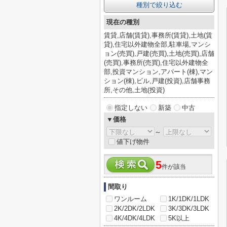
種別で絞り込む
現在の種別
賃貸,店舗(賃貸),事務所(賃貸),土地(賃
貸),住宅以外建物全部,駐車場,マンシ
ョン(売買),戸建(売買),土地(売買),店舗
(売買),事務所(売買),住宅以外建物全
部,投資マンション,アパート(棟),マン
ション(棟),ビル,戸建(投資),店舗事務
所,その他,土地(投資)
指定しない
新築
中古
▼価格
～
値下げ物件
5
件が該当
間取り
ワンルーム
1K/1DK/1LDK
2K/2DK/2LDK
3K/3DK/3LDK
4K/4DK/4LDK
5K以上