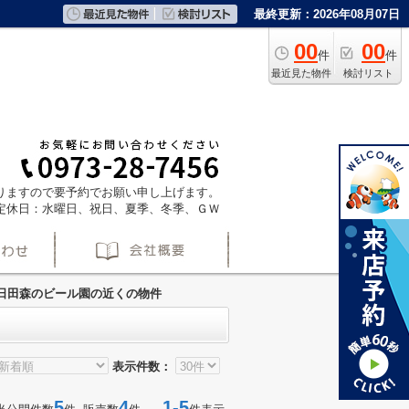
最終更新：2026年08月07日
00
00
件
件
最近見た物件
検討リスト
ておりますので要予約でお願い申し上げます。
定休日：水曜日、祝日、夏季、冬季、ＧＷ
日田森のビール園の近くの物件
表示件数：
5
4
1-5