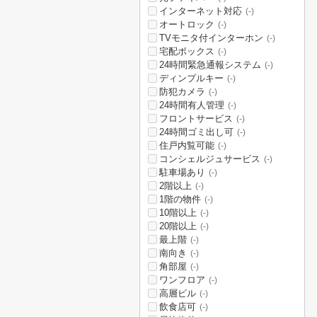
インターネット対応
(-)
オートロック
(-)
TVモニタ付インターホン
(-)
宅配ボックス
(-)
24時間緊急通報システム
(-)
ディンプルキー
(-)
防犯カメラ
(-)
24時間有人管理
(-)
フロントサービス
(-)
24時間ゴミ出し可
(-)
住戸内覧可能
(-)
コンシェルジュサービス
(-)
駐車場あり
(-)
2階以上
(-)
1階の物件
(-)
10階以上
(-)
20階以上
(-)
最上階
(-)
南向き
(-)
角部屋
(-)
ワンフロア
(-)
高層ビル
(-)
飲食店可
(-)