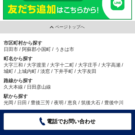
ページトップへ
市区町村から探す
日田市
/
阿蘇郡小国町
/
うきは市
町名から探す
大字三和
/
大字渡里
/
大字十二町
/
大字庄手
/
大字高瀬
/
城町
/
上城内町
/
淡窓
/
下井手町
/
大字友田
路線から探す
久大本線
/
日田彦山線
駅から探す
光岡
/
日田
/
豊後三芳
/
夜明
/
恵良
/
筑後大石
/
豊後中川
電話でお問い合わせ