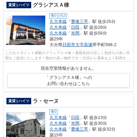
グラシアスＡ棟
賃貸 | ハイツ
敷0
礼0
久大本線
「
豊後三芳
」駅 徒歩25分
久大本線
「
日田
」駅 徒歩28分
久大本線
「
光岡
」駅 徒歩56分
築29年
大分県
日田市
大字高瀬
琴平町998-2
こだわりポイント満載のグラシアスＡ棟！通風良好の涼しく気持ちの良い空
間をご提供いたします！眺めの良い物件です！日頃から電車をよく利用する
なら2駅利用可能な物件はいかがでしょ...
現在空室情報がありません。
「グラシアスＡ棟」への
お問い合わせはこちら
ラ・セーヌ
賃貸 | ハイツ
敷0
久大本線
「
日田
」駅 徒歩13分
久大本線
「
光岡
」駅 徒歩30分
久大本線
「
豊後三芳
」駅 徒歩32分
築15年