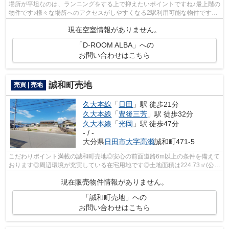
場所が平坦なのは、ランニングをする上で抑えたいポイントですね♪最上階の
物件です♪様々な場所へのアクセスがしやすくなる2駅利用可能な物件です♪
敷地内ごみ置き場は、ごみを捨てる手...
現在空室情報がありません。
「D-ROOM ALBA」への
お問い合わせはこちら
誠和町売地
売買 | 売地
久大本線
「
日田
」駅 徒歩21分
久大本線
「
豊後三芳
」駅 徒歩32分
久大本線
「
光岡
」駅 徒歩47分
- / -
大分県
日田市
大字高瀬
誠和町471-5
こだわりポイント満載の誠和町売地◎安心の前面道路6m以上の条件を備えて
おります◎周辺環境が充実している在宅用地です◎土地面積は224.73㎡(公
簿)あります◎豊富な情報量を誇る当社では...
現在販売物件情報がありません。
「誠和町売地」への
お問い合わせはこちら