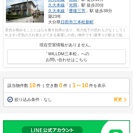
久大本線
「
光岡
」駅 徒歩20分
久大本線
「
豊後三芳
」駅 徒歩38分
築23年
大分県
日田市
三本松新町
景色を眺めることには心を癒す効果があり、視力低下の恐れも少なくしてく
れます♪空気の入れ替えができる風通しの良い物件です♪最寄りの駅まで徒歩
12分の物件です♪付近に駅が2駅あり、...
現在空室情報がありません。
「WILLDM三本松」への
お問い合わせはこちら
10
0
1～10
該当物件数
件
空き数
件
件を表示
変更
絞り込み条件：
なし