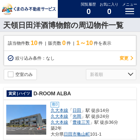
閲覧履歴
お気に入り
メニュー
0
0
天領日田洋酒博物館の周辺物件一覧
10
0
1～10
該当物件数
件
販売数
件
件を表示
変更
絞り込み条件：
なし
空室のみ
D-ROOM ALBA
賃貸 | ハイツ
敷0
久大本線
「
日田
」駅 徒歩14分
久大本線
「
光岡
」駅 徒歩24分
久大本線
「
豊後三芳
」駅 徒歩36分
築2年
大分県
日田市
亀山町
101-1