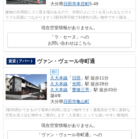
大分県
日田市
本庄町
5-49
建物の共用部にゴミ置き場があるので、外部の人にゴミを見られるなどのト
ラブル回避につながります☆2駅利用可能で利便性の高い物件です☆陽当た
りが良いので、洗濯物が臭わずに乾きます...
現在空室情報がありません。
「ラ・セーヌ」への
お問い合わせはこちら
ヴァン・ヴェール寺町通
賃貸 | アパート
敷0
久大本線
「
日田
」駅 徒歩11分
久大本線
「
光岡
」駅 徒歩28分
久大本線
「
豊後三芳
」駅 徒歩33分
築4年
大分県
日田市
亀山町
2駅利用ができるので電車の利用に役立つ物件です！通風良好で常に新鮮な
空気を送り込む物件をご案内します！入居者にとっても扱いやすい敷地内ご
み置き場がついています！使い勝手の良...
現在空室情報がありません。
「ヴァン・ヴェール寺町通」への