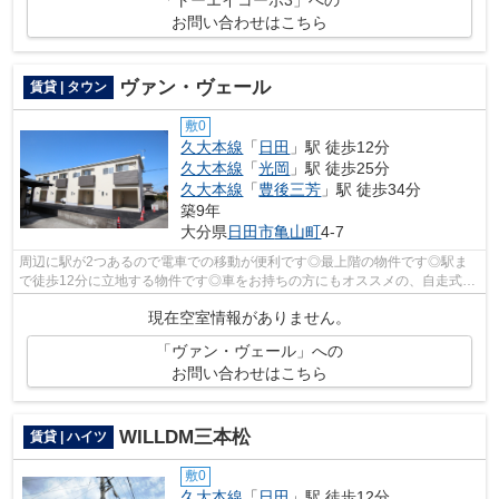
お問い合わせはこちら
ヴァン・ヴェール
賃貸 | タウン
敷0
久大本線
「
日田
」駅 徒歩12分
久大本線
「
光岡
」駅 徒歩25分
久大本線
「
豊後三芳
」駅 徒歩34分
築9年
大分県
日田市
亀山町
4-7
周辺に駅が2つあるので電車での移動が便利です◎最上階の物件です◎駅ま
で徒歩12分に立地する物件です◎車をお持ちの方にもオススメの、自走式駐
車場を利用できる物件です◎できるだけ早め...
現在空室情報がありません。
「ヴァン・ヴェール」への
お問い合わせはこちら
WILLDM三本松
賃貸 | ハイツ
敷0
久大本線
「
日田
」駅 徒歩12分