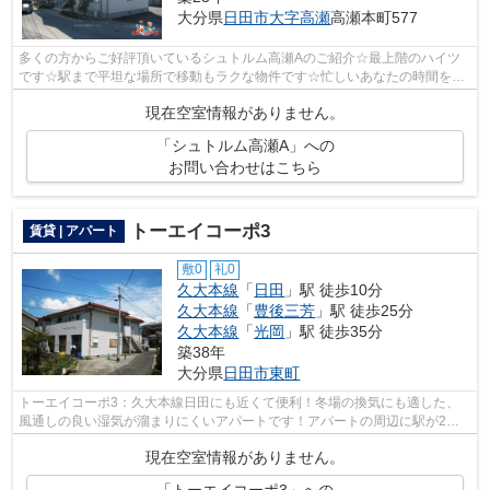
大分県
日田市
大字高瀬
高瀬本町577
多くの方からご好評頂いているシュトルム高瀬Aのご紹介☆最上階のハイツ
です☆駅まで平坦な場所で移動もラクな物件です☆忙しいあなたの時間を有
効的に使えるのが敷地内ごみ置き場です☆で...
現在空室情報がありません。
「シュトルム高瀬A」への
お問い合わせはこちら
トーエイコーポ3
賃貸 | アパート
敷0
礼0
久大本線
「
日田
」駅 徒歩10分
久大本線
「
豊後三芳
」駅 徒歩25分
久大本線
「
光岡
」駅 徒歩35分
築38年
大分県
日田市
東町
トーエイコーポ3：久大本線日田にも近くて便利！冬場の換気にも適した、
風通しの良い湿気が溜まりにくいアパートです！アパートの周辺に駅が2つ
あり、よく電車を利用する方にピッタリ...
現在空室情報がありません。
「トーエイコーポ3」への