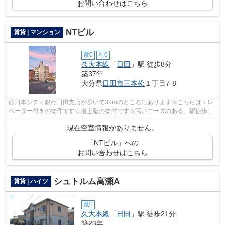
お問い合わせはこちら
NTビル
賃貸 | マンション
敷0
礼0
久大本線
「
日田
」駅 徒歩8分
築37年
大分県
日田市
三本松
１丁目7-8
西日本シティ銀行日田支店が歩いて39mのところにあります☆こちらはエレ
ベーター付きの物件です☆最上階の物件です☆高いニーズのある、駅徒歩8
分の物件です☆できるだけ早めに不動産情報...
現在空室情報がありません。
「NTビル」への
お問い合わせはこちら
シュトルム高瀬A
賃貸 | ハイツ
敷0
久大本線
「
日田
」駅 徒歩21分
築23年