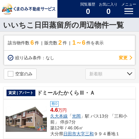
閲覧履歴
お気に入り
メニュー
0
0
いいちこ日田蒸留所の周辺物件一覧
6
2
1～6
該当物件数
件
販売数
件
件を表示
変更
絞り込み条件：
なし
空室のみ
ドミールたかくらⅢ・Ａ
賃貸 | アパート
敷0
4.6
万円
久大本線
「
光岡
」駅 バス13分 「三和小
前」 停歩7分
築12年 / 46.06㎡
大分県
日田市
大字三和
９９４番地１