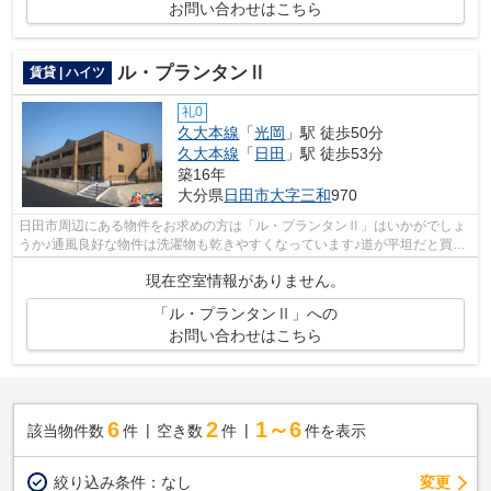
お問い合わせはこちら
ル・プランタンⅡ
賃貸 | ハイツ
礼0
久大本線
「
光岡
」駅 徒歩50分
久大本線
「
日田
」駅 徒歩53分
築16年
大分県
日田市
大字三和
970
日田市周辺にある物件をお求めの方は「ル・プランタンⅡ」はいかがでしょ
うか♪通風良好な物件は洗濯物も乾きやすくなっています♪道が平坦だと買い
物も快適にできますね♪敷地内には使い...
現在空室情報がありません。
「ル・プランタンⅡ」への
お問い合わせはこちら
6
2
1～6
該当物件数
件
空き数
件
件を表示
変更
絞り込み条件：
なし