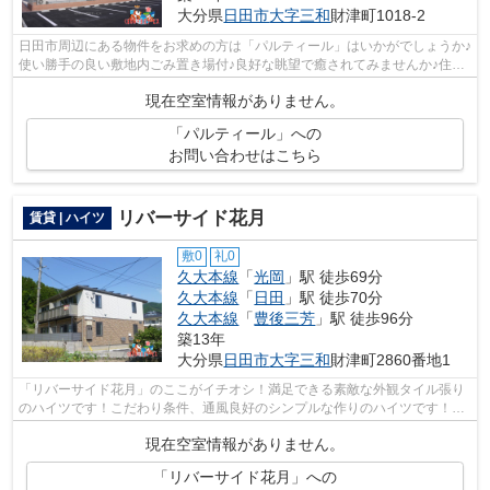
大分県
日田市
大字三和
財津町1018-2
日田市周辺にある物件をお求めの方は「パルティール」はいかがでしょうか♪
使い勝手の良い敷地内ごみ置き場付♪良好な眺望で癒されてみませんか♪住環
境がよく通風良好で日も入る物件をご...
現在空室情報がありません。
「パルティール」への
お問い合わせはこちら
リバーサイド花月
賃貸 | ハイツ
敷0
礼0
久大本線
「
光岡
」駅 徒歩69分
久大本線
「
日田
」駅 徒歩70分
久大本線
「
豊後三芳
」駅 徒歩96分
築13年
大分県
日田市
大字三和
財津町2860番地1
「リバーサイド花月」のここがイチオシ！満足できる素敵な外観タイル張り
のハイツです！こだわり条件、通風良好のシンプルな作りのハイツです！気
分が落ちた時には換気でリフレッシュ...
現在空室情報がありません。
「リバーサイド花月」への