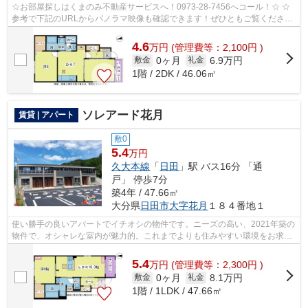
☆お部屋探しはくまのみ不動産サービスへ！0973-28-7456へコール！☆ ☆
参考で下記のURLからパノラマ映像も確認できます！ぜひともご覧くださ
い。☆ ドミールたかくらⅢB棟101号室パノラマ...
4.6
万
円
(管理費等：2,100円 )
0ヶ月
6.9万円
敷金
礼金
1階 / 2DK / 46.06㎡
ソレアード花月
賃貸 | アパート
敷0
5.4
万円
久大本線
「
日田
」駅 バス16分 「通
戸」 停歩7分
築4年 / 47.66㎡
大分県
日田市
大字花月
１８４番地１
使い勝手の良いアパートでイチオシの物件です。ニーズの高い、2021年築の
物件で、オシャレな室内が魅力的。これまでよりも住みやすい環境をお求め
の方へ。ぜひ当社から物件をお選び下...
5.4
万
円
(管理費等：2,300円 )
0ヶ月
8.1万円
敷金
礼金
1階 / 1LDK / 47.66㎡