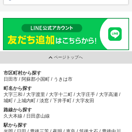
ページトップへ
市区町村から探す
日田市
/
阿蘇郡小国町
/
うきは市
町名から探す
大字三和
/
大字渡里
/
大字十二町
/
大字庄手
/
大字高瀬
/
城町
/
上城内町
/
淡窓
/
下井手町
/
大字友田
路線から探す
久大本線
/
日田彦山線
駅から探す
光岡
/
日田
/
豊後三芳
/
夜明
/
恵良
/
筑後大石
/
豊後中川