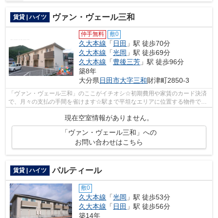
ヴァン・ヴェール三和
賃貸 | ハイツ
仲手無料
敷0
久大本線
「
日田
」駅 徒歩70分
久大本線
「
光岡
」駅 徒歩69分
久大本線
「
豊後三芳
」駅 徒歩96分
築8年
大分県
日田市
大字三和
財津町2850-3
「ヴァン・ヴェール三和」のここがイチオシ☆初期費用や家賃のカード決済
で、月々の支払の手間を省けます☆駅まで平坦なエリアに位置する物件で気
軽に散歩できるのもいいですね☆景色の移...
現在空室情報がありません。
「ヴァン・ヴェール三和」への
お問い合わせはこちら
パルティール
賃貸 | ハイツ
敷0
久大本線
「
光岡
」駅 徒歩53分
久大本線
「
日田
」駅 徒歩56分
築14年