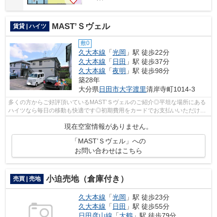
MAST’Ｓヴェル
賃貸 | ハイツ
敷0
久大本線
「
光岡
」駅 徒歩22分
久大本線
「
日田
」駅 徒歩37分
久大本線
「
夜明
」駅 徒歩98分
築28年
大分県
日田市
大字渡里
清岸寺町1014-3
多くの方からご好評頂いているMAST’Ｓヴェルのご紹介◎平坦な場所にある
ハイツなら毎日の移動も快適です◎初期費用をカードでお支払いいただける
ので、カードで決済したい方にもおすすめ...
現在空室情報がありません。
「MAST’Ｓヴェル」への
お問い合わせはこちら
小迫売地（倉庫付き）
売買 | 売地
久大本線
「
光岡
」駅 徒歩23分
久大本線
「
日田
」駅 徒歩55分
日田彦山線
「
大鶴
」駅 徒歩79分