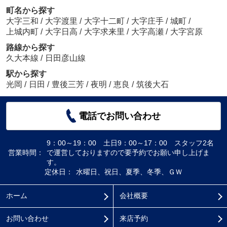
町名から探す
大字三和
/
大字渡里
/
大字十二町
/
大字庄手
/
城町
/
上城内町
/
大字日高
/
大字求来里
/
大字高瀬
/
大字宮原
路線から探す
久大本線
/
日田彦山線
駅から探す
光岡
/
日田
/
豊後三芳
/
夜明
/
恵良
/
筑後大石
電話でお問い合わせ
9：00～19：00 土日9：00～17：00 スタッフ2名
営業時間：
で運営しておりますので要予約でお願い申し上げま
す。
定休日：
水曜日、祝日、夏季、冬季、ＧＷ
ホーム
会社概要
お問い合わせ
来店予約