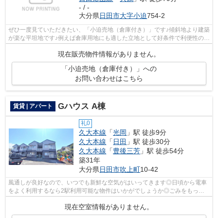
- / -
大分県
日田市
大字小迫
754-2
ぜひ一度見ていただきたい、「小迫売地（倉庫付き）」です♪傾斜地より建築
が楽な平坦地です♪例えば倉庫用地にも適した立地として好条件で利便性の高
い周辺環境が整っています♪周辺環境...
現在販売物件情報がありません。
「小迫売地（倉庫付き）」への
お問い合わせはこちら
Gハウス A棟
賃貸 | アパート
礼0
久大本線
「
光岡
」駅 徒歩9分
久大本線
「
日田
」駅 徒歩30分
久大本線
「
豊後三芳
」駅 徒歩54分
築31年
大分県
日田市
吹上町
10-42
風通しが良好なので、いつでも新鮮な空気がはいってきます◎日頃から電車
をよく利用するなら2駅利用可能な物件はいかがでしょうか◎ごみをもって
歩く距離を少なくしたい方におすすめした...
現在空室情報がありません。