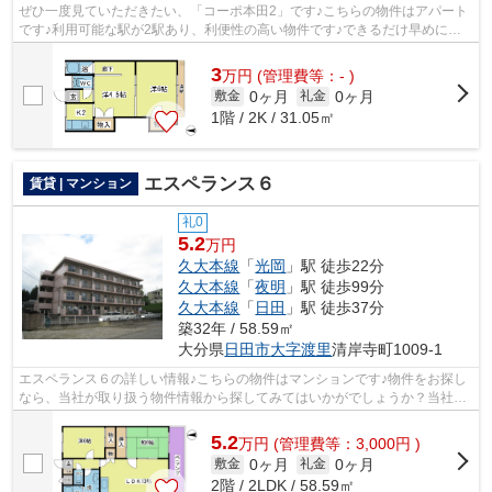
ぜひ一度見ていただきたい、「コーポ本田2」です♪こちらの物件はアパート
です♪利用可能な駅が2駅あり、利便性の高い物件です♪できるだけ早めに不
動産情報を集めたい方は当社スタッフま...
3
万
円
(管理費等：- )
0ヶ月
0ヶ月
敷金
礼金
1階 / 2K / 31.05㎡
エスペランス６
賃貸 | マンション
礼0
5.2
万円
久大本線
「
光岡
」駅 徒歩22分
久大本線
「
夜明
」駅 徒歩99分
久大本線
「
日田
」駅 徒歩37分
築32年 / 58.59㎡
大分県
日田市
大字渡里
清岸寺町1009-1
エスペランス６の詳しい情報♪こちらの物件はマンションです♪物件をお探し
なら、当社が取り扱う物件情報から探してみてはいかがでしょうか？当社
は、様々な賃貸物件を取り揃えているほ...
5.2
万
円
(管理費等：3,000円 )
0ヶ月
0ヶ月
敷金
礼金
2階 / 2LDK / 58.59㎡