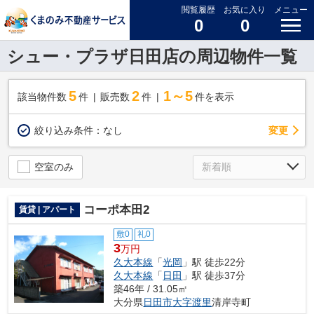
閲覧履歴
お気に入り
メニュー
0
0
シュー・プラザ日田店の周辺物件一覧
5
2
1～5
該当物件数
件
販売数
件
件を表示
変更
絞り込み条件：
なし
空室のみ
コーポ本田2
賃貸 | アパート
敷0
礼0
3
万円
久大本線
「
光岡
」駅 徒歩22分
久大本線
「
日田
」駅 徒歩37分
築46年 / 31.05㎡
大分県
日田市
大字渡里
清岸寺町