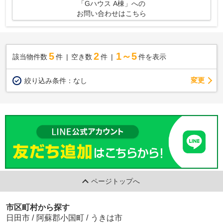
「Gハウス A棟」への
お問い合わせはこちら
5
2
1～5
該当物件数
件
空き数
件
件を表示
変更
絞り込み条件：
なし
ページトップへ
市区町村から探す
日田市
/
阿蘇郡小国町
/
うきは市