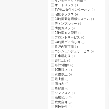
インターネット対応
(-)
オートロック
(-)
TVモニタ付インターホン
(-)
宅配ボックス
(-)
24時間緊急通報システム
(-)
ディンプルキー
(-)
防犯カメラ
(-)
24時間有人管理
(-)
フロントサービス
(-)
24時間ゴミ出し可
(-)
住戸内覧可能
(-)
コンシェルジュサービス
(-)
駐車場あり
(-)
2階以上
(-)
1階の物件
(-)
10階以上
(-)
20階以上
(-)
最上階
(-)
南向き
(-)
角部屋
(-)
ワンフロア
(-)
高層ビル
(-)
飲食店可
(-)
居抜物件
(-)