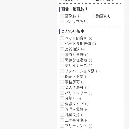
画像・動画あり
画像あり
動画あり
パノラマあり
こだわり条件
ペット飼育可
(-)
ペット専用設備
(-)
楽器相談
(-)
陽当り良好
(-)
閑静な住宅地
(-)
デザイナーズ
(-)
リノベーション済
(-)
保証人不要
(-)
事務所可
(-)
２人入居可
(-)
バリアフリー
(-)
分割可
(-)
分譲タイプ
(-)
管理人常駐
(-)
眺望良好
(-)
二世帯住宅
(-)
フリーレント
(-)