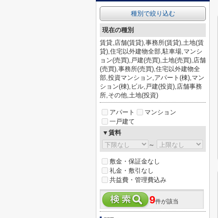
種別で絞り込む
現在の種別
賃貸,店舗(賃貸),事務所(賃貸),土地(賃
貸),住宅以外建物全部,駐車場,マンシ
ョン(売買),戸建(売買),土地(売買),店舗
(売買),事務所(売買),住宅以外建物全
部,投資マンション,アパート(棟),マン
ション(棟),ビル,戸建(投資),店舗事務
所,その他,土地(投資)
アパート
マンション
一戸建て
▼賃料
～
敷金・保証金なし
礼金・敷引なし
共益費・管理費込み
9
件が該当