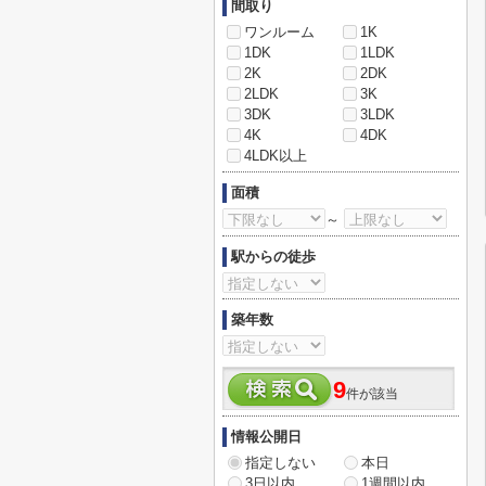
間取り
ワンルーム
1K
1DK
1LDK
2K
2DK
2LDK
3K
3DK
3LDK
4K
4DK
4LDK以上
面積
～
駅からの徒歩
築年数
9
件が該当
情報公開日
指定しない
本日
3日以内
1週間以内