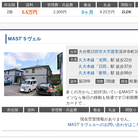
所在階
賃料
管理費・共益費
敷金
礼金
間取り
5.5
万円
0ヶ月
2階
2,300円
8.25万円
2LDK
MAST’Ｓヴェル
大分県
日田市
大字渡里
清岸寺町10
住所
交通
久大本線
「
光岡
」駅 徒歩22分
久大本線
「
日田
」駅 徒歩37分
久大本線
「
夜明
」駅 徒歩98分
築28年
2階建
軽量
築年
階数
構造
多くの方からご好評頂いているMAST
イツなら毎日の移動も快適です◎初期費
カードで...
所在階
賃料
管理費・共益費
敷金
礼金
間取り
現在空室情報がありません。
MAST’Ｓヴェルへのお問い合わせはこ