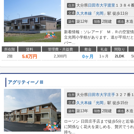
大分県
日田市
大字渡里
１３８４
住所
交通
久大本線
「
光岡
」駅 徒歩11分
築12年
2階建
木造
築年
階数
構造
新着情報：ソレアード Ｍ．Ｒの空室情
立光岡小学校があります。道が平坦だと
パー...
所在階
賃料
管理費・共益費
敷金
礼金
間取り
5.6
万円
0ヶ月
2階
2,300円
1ヶ月
2LDK
5
アグリティーノⅢ
大分県
日田市
大字庄手
３２７番
住所
交通
久大本線
「
光岡
」駅 徒歩15分
築13年
2階建
木造
築年
階数
構造
ローソン 日田庄手店まで徒歩5分と近
に関係なく花火を楽しめる、贅沢でうれ
持ち...