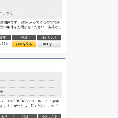
コンクリート
の物件です！2駅利用ができるので電車
望の条件をお聞かせください！当社から
面積
詳細
検討リスト
8.59㎡
詳細を見る
追加する
造
973-28-7456へコール！☆ ☆参考
できます！ぜひともご覧ください。☆ ア
面積
詳細
検討リスト