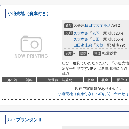
小迫売地（倉庫付き）
大分県
日田市
大字小迫
754-2
住所
交通
久大本線
「
光岡
」駅 徒歩23分
久大本線
「
日田
」駅 徒歩55分
日田彦山線
「
大鶴
」駅 徒歩79分
-
-
軽量鉄骨
築年
階数
構造
ぜひ一度見ていただきたい、「小迫売地
楽な平坦地です♪例えば倉庫用地にも適
辺環...
所在階
賃料
管理費・共益費
敷金
礼金
間取り
現在空室情報がありません。
小迫売地（倉庫付き）へのお問い合わせは
ル・プランタンⅡ