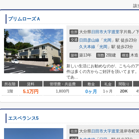
該
プリムローズＡ
大分県
日田市
大字渡里
字片島ノ
住所
交通
日田彦山線
「
光岡
」駅 徒歩23分
久大本線
「
光岡
」駅 徒歩23分
築13年
2階建
木造
築年
階数
構造
新しい生活にお勧めなのが、こちらのア
件は多くの方からご好評を頂いてます。
であ...
所在階
賃料
管理費・共益費
敷金
礼金
間取り
5.1
万円
0ヶ月
1階
1,800円
1ヶ月
2DK
4
エスペランス5
大分県
日田市
大字渡里
清岸寺町99
住所