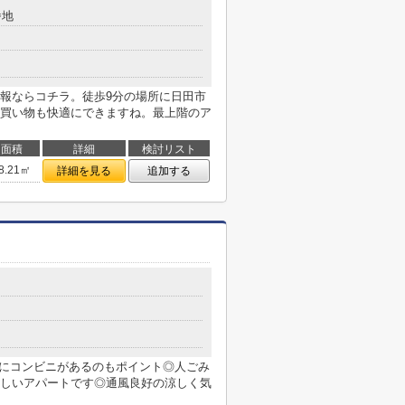
番地
報ならコチラ。徒歩9分の場所に日田市
買い物も快適にできますね。最上階のア
面積
詳細
検討リスト
8.21㎡
詳細を見る
追加する
１
場にコンビニがあるのもポイント◎人ごみ
しいアパートです◎通風良好の涼しく気