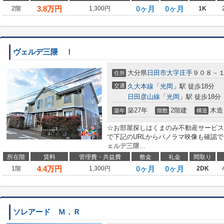
3.8
万円
0ヶ月
0ヶ月
2階
1,300円
1K
ヴェルデ三隈 Ⅰ
大分県
日田市
大字庄手
９０８－
住所
交通
久大本線
「
光岡
」駅 徒歩18分
日田彦山線
「
光岡
」駅 徒歩18分
築27年
2階建
木造
築年
階数
構造
☆お部屋探しはくまのみ不動産サービスへ！0
で下記のURLからパノラマ映像も確認
ェルデ三隈...
所在階
賃料
管理費・共益費
敷金
礼金
間取り
4.4
万円
0ヶ月
0ヶ月
1階
1,300円
2DK
ソレアード Ｍ．Ｒ