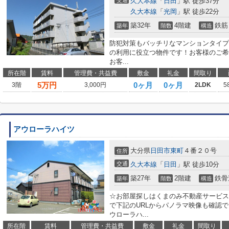
交通
久大本線
「
日田
」駅 徒歩37分
久大本線
「
光岡
」駅 徒歩22分
築32年
4階建
鉄筋
築年
階数
構造
防犯対策もバッチリなマンションタイプ
の利用に役立つ物件です！お客様のご希
お客...
所在階
賃料
管理費・共益費
敷金
礼金
間取り
5
万円
0ヶ月
0ヶ月
3階
3,000円
2LDK
5
アウローラハイツ
大分県
日田市
東町
４番２０号
住所
交通
久大本線
「
日田
」駅 徒歩10分
築27年
2階建
鉄骨
築年
階数
構造
☆お部屋探しはくまのみ不動産サービスへ！0
で下記のURLからパノラマ映像も確認
ウローラハ...
所在階
賃料
管理費・共益費
敷金
礼金
間取り