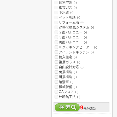
個別空調
(-)
都市ガス
(-)
下水道
(-)
ペット相談
(-)
リフォーム済
(-)
24時間換気システム
(-)
２面バルコニー
(-)
３面バルコニー
(-)
両面バルコニー
(-)
IHクッキングヒーター
(-)
アイランドキッチン
(-)
輸入住宅
(-)
複層ガラス
(-)
自由設計対応
(-)
免震構造
(-)
耐震構造
(-)
給湯室
(-)
機械警備
(-)
OAフロア
(-)
外断熱工法
(-)
9
件が該当