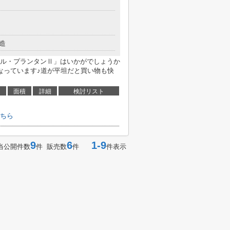
造
ル・プランタンⅡ」はいかがでしょうか
なっています♪道が平坦だと買い物も快
面積
詳細
検討リスト
ちら
9
6
1-9
当公開件数
件 販売数
件
件表示