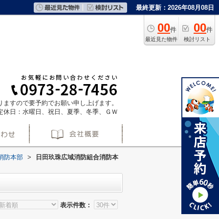
最終更新：2026年08月08日
00
00
件
件
最近見た物件
検討リスト
ておりますので要予約でお願い申し上げます。
定休日：水曜日、祝日、夏季、冬季、ＧＷ
消防本部
>
日田玖珠広域消防組合消防本
表示件数：