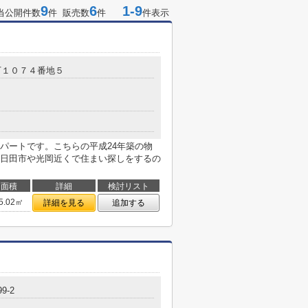
9
6
1-9
当公開件数
件 販売数
件
件表示
下１０７４番地５
パートです。こちらの平成24年築の物
日田市や光岡近くで住まい探しをするの
面積
詳細
検討リスト
5.02㎡
詳細を見る
追加する
9-2