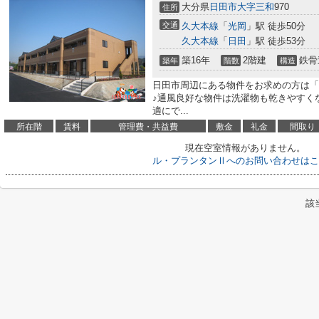
大分県
日田市
大字三和
970
住所
交通
久大本線
「
光岡
」駅 徒歩50分
久大本線
「
日田
」駅 徒歩53分
築16年
2階建
鉄骨
築年
階数
構造
日田市周辺にある物件をお求めの方は「
♪通風良好な物件は洗濯物も乾きやすく
適にで...
所在階
賃料
管理費・共益費
敷金
礼金
間取り
現在空室情報がありません。
ル・プランタンⅡへのお問い合わせはこ
該