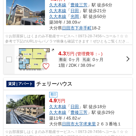
久大本線
「
豊後三芳
」駅 徒歩6分
久大本線
「
日田
」駅 徒歩21分
久大本線
「
光岡
」駅 徒歩50分
築38年 / 38.09㎡
大分県
日田市
下井手町
18-2
☆お部屋探しはくまのみ不動産サービスへ！0973-28-7456へコール！☆ ☆
参考で下記のURLからパノラマ映像も確認できます！ぜひともご覧くださ
い。☆ メゾン三芳103号室 パノラマ写真流用...
4.3
万
円
(管理費等：- )
0ヶ月
0ヶ月
敷金
礼金
1階 / 2DK / 38.09㎡
チェリーハウス
賃貸 | アパート
敷0
4.9
万円
久大本線
「
日田
」駅 徒歩18分
久大本線
「
豊後三芳
」駅 徒歩29分
築11年 / 45.82㎡
大分県
日田市
大字求来里
２６３番地１
☆お部屋探しはくまのみ不動産サービスへ！0973-28-7456へコール！☆ ☆