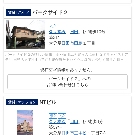
パークサイド２
賃貸 | ハイツ
礼0
久大本線
「
日田
」駅 徒歩10分
築31年
大分県
日田市
田島
１丁目
パークサイド２の詳しい情報！薬や日用品を買うのに便利なドラッグストア
モリ 田島店まで291mです！陽が当たるハイツは湿気も少なく健康な毎日を
過ごせます！敷地内ごみ置き場は、ごみ...
現在空室情報がありません。
「パークサイド２」への
お問い合わせはこちら
NTビル
賃貸 | マンション
敷0
礼0
久大本線
「
日田
」駅 徒歩8分
築37年
大分県
日田市
三本松
１丁目7-8