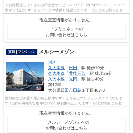
☆お部屋探しはくまのみ不動産サービスへ！0973-28-7456へコール！☆ ☆
参考で下記のURLからパノラマ映像も確認できます！ぜひともご覧くださ
い。☆ プリュネ203号室 パノラマ写真流用転...
現在空室情報がありません。
「プリュネ」への
お問い合わせはこちら
メルシーメゾン
賃貸 | マンション
礼0
久大本線
「
日田
」駅 徒歩10分
久大本線
「
豊後三芳
」駅 徒歩25分
久大本線
「
光岡
」駅 徒歩40分
築12年
大分県
日田市
田島
１丁目467-8
敷地内にごみ置き場がある物件です！こちらはマンションタイプになりま
す！2駅利用可能な物件なので行動範囲も広がります！冬場の換気にも適し
た、風通しの良い湿気が溜まりにくい物件...
現在空室情報がありません。
「メルシーメゾン」への
お問い合わせはこちら