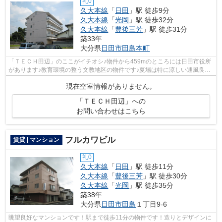
礼0
久大本線
「
日田
」駅 徒歩9分
久大本線
「
光岡
」駅 徒歩32分
久大本線
「
豊後三芳
」駅 徒歩31分
築33年
大分県
日田市
田島本町
「ＴＥＣＨ田辺」のここがイチオシ♪物件から459mのところには日田市役所
があります♪教育環境の整う文教地区の物件です♪夏場は特に涼しい通風良好
な環境の良い快適空間をどうぞ♪物件を...
現在空室情報がありません。
「ＴＥＣＨ田辺」への
お問い合わせはこちら
フルカワビル
賃貸 | マンション
礼0
久大本線
「
日田
」駅 徒歩11分
久大本線
「
豊後三芳
」駅 徒歩30分
久大本線
「
光岡
」駅 徒歩35分
築38年
大分県
日田市
田島
１丁目9-6
眺望良好なマンションです！駅まで徒歩11分の物件です！造りとデザインに