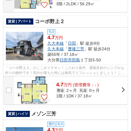
3階 / 2LDK / 56.29㎡
コーポ野上２
賃貸 | アパート
礼0
4.7
万円
久大本線
「
日田
」駅 徒歩9分
久大本線
「
豊後三芳
」駅 徒歩24分
築55年 / 37.18㎡
大分県
日田市
田島
１丁目5-50
「コーポ野上２」のここがイチオシ！こだわり条件、通風良好のシンプルな
作りの物件です！気分が落ちた時には換気でリフレッシュしましょう！こち
らの物件はアパートです！近くに2駅あ...
4.7
万
円
(管理費等：- )
2ヶ月
0ヶ月
敷金
礼金
1階 / 1DK / 37.18㎡
メゾン三芳
賃貸 | ハイツ
敷0
礼0
4.3
万円