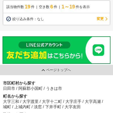
19
6
1～19
該当物件数
件
空き数
件
件を表示
変更
絞り込み条件：
なし
ページトップへ
市区町村から探す
日田市
/
阿蘇郡小国町
/
うきは市
町名から探す
大字三和
/
大字渡里
/
大字十二町
/
大字庄手
/
大字高瀬
/
城町
/
上城内町
/
淡窓
/
下井手町
/
大字友田