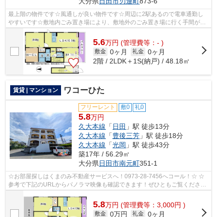
大分県
日田市
刃連町
873-6
最上階の物件です☆風通しが良い物件です☆周辺に2駅あるので電車通勤し
やすいです☆敷地内ごみ置き場により、敷地外のごみ置き場に行く手間が省
けます☆できるだけ早めに不動産情報を集め...
5.6
万
円
(管理費等：- )
0ヶ月
0ヶ月
敷金
礼金
2階 / 2LDK＋1S(納戸) / 48.18㎡
ワコーひた
賃貸 | マンション
フリーレント
敷0
礼0
5.8
万円
久大本線
「
日田
」駅 徒歩13分
久大本線
「
豊後三芳
」駅 徒歩18分
久大本線
「
光岡
」駅 徒歩43分
築17年 / 56.29㎡
大分県
日田市
南元町
351-1
☆お部屋探しはくまのみ不動産サービスへ！0973-28-7456へコール！☆ ☆
参考で下記のURLからパノラマ映像も確認できます！ぜひともご覧くださ
い。☆ ワコーひた 102号室 パノラマ写真流...
5.8
万
円
(管理費等：3,000円 )
0万円
0ヶ月
敷金
礼金