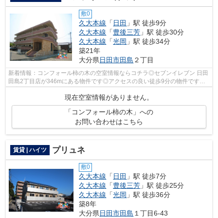
敷0
久大本線
「
日田
」駅 徒歩9分
久大本線
「
豊後三芳
」駅 徒歩30分
久大本線
「
光岡
」駅 徒歩34分
築21年
大分県
日田市
田島
２丁目
新着情報：コンフォール柿の木の空室情報ならコチラ◎セブンイレブン 日田
田島2丁目店が346mにある物件です◎アクセスの良い徒歩9分の物件です◎
教育環境の整う文教地区の物件です◎いち早...
現在空室情報がありません。
「コンフォール柿の木」への
お問い合わせはこちら
プリュネ
賃貸 | ハイツ
敷0
久大本線
「
日田
」駅 徒歩7分
久大本線
「
豊後三芳
」駅 徒歩25分
久大本線
「
光岡
」駅 徒歩36分
築8年
大分県
日田市
田島
１丁目6-43