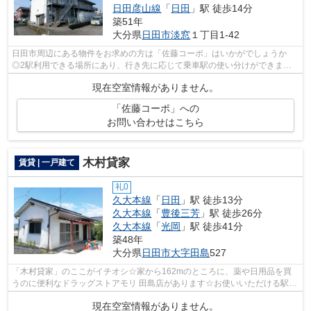
日田彦山線
「
日田
」駅 徒歩14分
築51年
大分県
日田市
淡窓
１丁目1-42
日田市周辺にある物件をお求めの方は「佐藤コーポ」はいかがでしょうか
◎2駅利用できる場所にあり、行き先に応じて乗車駅の使い分けができます
◎最上階のハイツです◎洗濯物も自然乾燥で...
現在空室情報がありません。
「佐藤コーポ」への
お問い合わせはこちら
木村貸家
賃貸 | 一戸建て
礼0
久大本線
「
日田
」駅 徒歩13分
久大本線
「
豊後三芳
」駅 徒歩26分
久大本線
「
光岡
」駅 徒歩41分
築48年
大分県
日田市
大字田島
527
「木村貸家」のここがイチオシ☆家から162mのところに、薬や日用品を買
うのに便利なドラッグストアモリ 田島店があります☆お使いいただける駅は
2駅あり、行き先に応じて使い分けができ...
現在空室情報がありません。