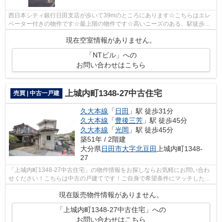
西日本シティ銀行日田支店が歩いて39mのところにあります☆こちらはエレ
ベーター付きの物件です☆最上階の物件です☆高いニーズのある、駅徒歩8
分の物件です☆できるだけ早めに不動産情報...
現在空室情報がありません。
「NTビル」への
お問い合わせはこちら
上城内町1348-27中古住宅
売買 | 中古一戸建
久大本線
「
日田
」駅 徒歩31分
久大本線
「
豊後三芳
」駅 徒歩45分
久大本線
「
光岡
」駅 徒歩45分
築51年 / 2階建
大分県
日田市
大字北豆田
上城内町1348-
27
「上城内町1348-27中古住宅」の物件情報をお探しならお気軽にお問い合わ
せください！こちらは中古の戸建てです！ご自身で希望条件にマッチした不
動産を見つけることは大変です！当社に...
現在販売物件情報がありません。
「上城内町1348-27中古住宅」への
お問い合わせはこちら