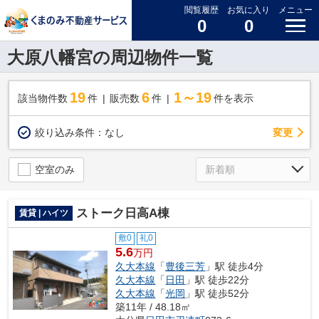
閲覧履歴
お気に入り
メニュー
0
0
大原八幡宮の周辺物件一覧
19
6
1～19
該当物件数
件
販売数
件
件を表示
変更
絞り込み条件：
なし
空室のみ
ストーク日高A棟
賃貸 | ハイツ
敷0
礼0
5.6
万円
久大本線
「
豊後三芳
」駅 徒歩4分
久大本線
「
日田
」駅 徒歩22分
久大本線
「
光岡
」駅 徒歩52分
築11年 / 48.18㎡