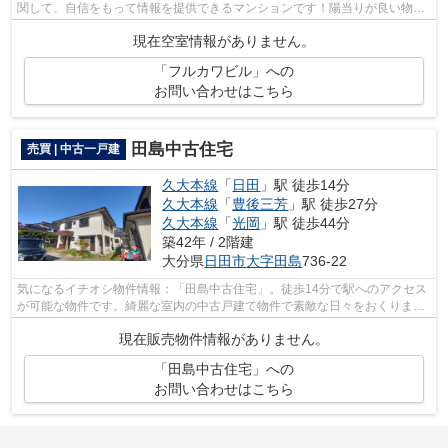
関して、自信をもって情報を提供できるマンションです！陽当りが良い物件
です！日田市エリアと久大本線日田付...
現在空室情報がありません。
「フルカワビル」への
お問い合わせはこちら
田島中古住宅
売買 | 中古一戸建
久大本線
「
日田
」駅 徒歩14分
久大本線
「
豊後三芳
」駅 徒歩27分
久大本線
「
光岡
」駅 徒歩44分
築42年 / 2階建
大分県
日田市
大字田島
736-22
気になるイチオシ物件情報：「田島中古住宅」。徒歩14分で駅へのアクセス
が可能な物件です。綺麗な室内の中古戸建て物件で素敵な日々をおくりませ
んか。日田市に特化した当社には、不...
現在販売物件情報がありません。
「田島中古住宅」への
お問い合わせはこちら