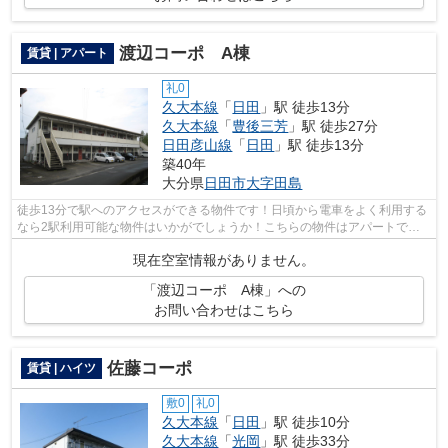
渡辺コーポ A棟
賃貸 | アパート
礼0
久大本線
「
日田
」駅 徒歩13分
久大本線
「
豊後三芳
」駅 徒歩27分
日田彦山線
「
日田
」駅 徒歩13分
築40年
大分県
日田市
大字田島
徒歩13分で駅へのアクセスができる物件です！日頃から電車をよく利用する
なら2駅利用可能な物件はいかがでしょうか！こちらの物件はアパートで
す！できるだけ早めに不動産情報を集めた...
現在空室情報がありません。
「渡辺コーポ A棟」への
お問い合わせはこちら
佐藤コーポ
賃貸 | ハイツ
敷0
礼0
久大本線
「
日田
」駅 徒歩10分
久大本線
「
光岡
」駅 徒歩33分