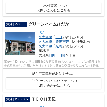
「木村貸家」への
お問い合わせはこちら
グリーンハイムひだか
賃貸 | アパート
敷0
久大本線
「
日田
」駅 徒歩13分
久大本線
「
豊後三芳
」駅 徒歩31分
久大本線
「
光岡
」駅 徒歩36分
築28年
大分県
日田市
田島
２丁目
家から480mのところに日田市立淡窓図書館があります！こちらの物件は自
走式駐車場がご利用いただけます！常に新鮮な空気を取り入れられる通風良
好な間取りの物件！使い勝手の良いアパ...
現在空室情報がありません。
「グリーンハイムひだか」への
お問い合わせはこちら
ＴＥＣＨ田辺
賃貸 | マンション