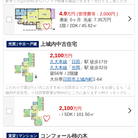
参考で下記のURLからパノラマ映像も確認できます！ぜひともご覧くださ
い。☆ チェリーハウス101号室 パノラマ写真...
4.9
万
円
(管理費等：2,000円 )
0ヶ月
7.35万円
敷金
礼金
1階 / 2DK / 45.82㎡
上城内中古住宅
売買 | 中古一戸建
2,100
万円
久大本線
「
日田
」駅 徒歩17分
久大本線
「
光岡
」駅 徒歩32分
築56年 / 2階建
大分県
日田市
上城内町
1-64
こだわりで選びたい方におすすめ☆日田市エリアで住まいをお探しなら「上
城内中古住宅」☆日田警察署が96mのところにあります☆IHクッキングヒー
ター付きのキッチンです☆生活環境が整った...
2,100
万
円
- / 5DK / 101.50㎡
コンフォール柿の木
賃貸 | マンション